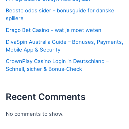
Bedste odds sider – bonusguide for danske
spillere
Drago Bet Casino – wat je moet weten
DivaSpin Australia Guide – Bonuses, Payments,
Mobile App & Security
CrownPlay Casino Login in Deutschland –
Schnell, sicher & Bonus‑Check
Recent Comments
No comments to show.