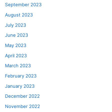
September 2023
August 2023
July 2023
June 2023
May 2023
April 2023
March 2023
February 2023
January 2023
December 2022
November 2022