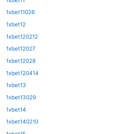
1xbet11026
1xbet12
1xbet120212
1xbet12027
1xbet12028
1xbet120414
1xbet13
1xbet13029
1xbet14
1xbet140210
1xbet15