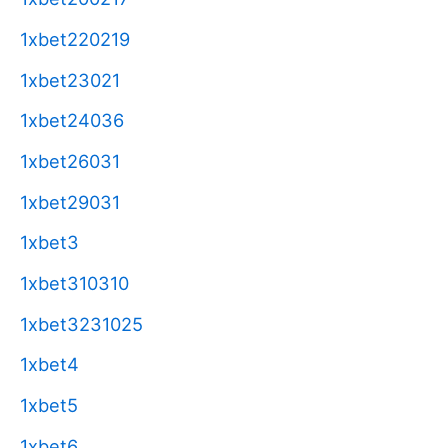
1xbet220219
1xbet23021
1xbet24036
1xbet26031
1xbet29031
1xbet3
1xbet310310
1xbet3231025
1xbet4
1xbet5
1xbet6