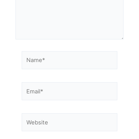
Name*
Email*
Website