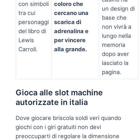
con simboli
coloro che
un design di
tra cui
cercano una
base che
personaggi
scarica di
non vivrà a
del libro di
adrenalina e
lungo nella
Lewis
per vincere
memoria
Carroll.
alla grande.
dopo aver
lasciato la
pagina.
Gioca alle slot machine
autorizzate in italia
Dove giocare briscola soldi veri quando
giochi con i giri gratuiti non devi
preoccuparti di regolare la dimensione