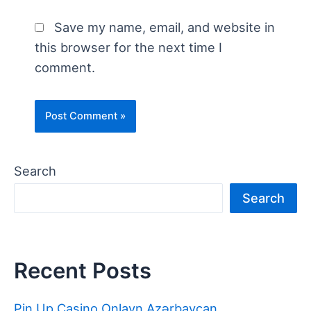
Save my name, email, and website in
this browser for the next time I
comment.
Search
Search
Recent Posts
Pin Up Casino Onlayn Azərbaycan