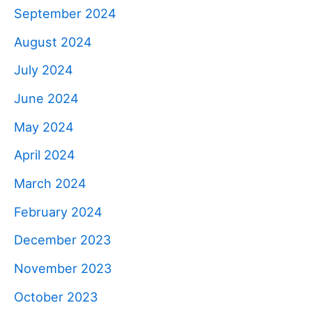
September 2024
August 2024
July 2024
June 2024
May 2024
April 2024
March 2024
February 2024
December 2023
November 2023
October 2023