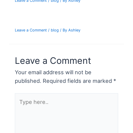
Leave a Comment
/
blog
/ By
Ashley
Leave a Comment
/
blog
/ By
Ashley
Leave a Comment
Your email address will not be
published.
Required fields are marked
*
Type
here..