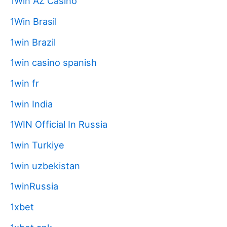
1Win AZ Casino
1Win Brasil
1win Brazil
1win casino spanish
1win fr
1win India
1WIN Official In Russia
1win Turkiye
1win uzbekistan
1winRussia
1xbet