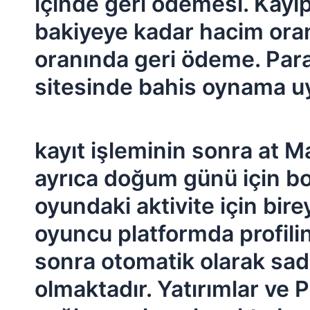
içinde geri ödemesi. Kayıp
bakiyeye kadar hacim ora
oranında geri ödeme. Para 
sitesinde bahis oynama uy
kayıt işleminin sonra at M
ayrıca doğum günü için bo
oyundaki aktivite için bire
oyuncu platformda profil
sonra otomatik olarak sad
olmaktadır. Yatırımlar ve P