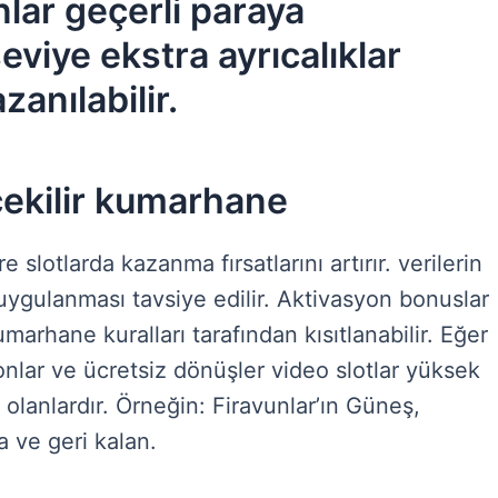
lar geçerli paraya
viye ekstra ayrıcalıklar
anılabilir.
 çekilir kumarhane
 slotlarda kazanma fırsatlarını artırır. verilerin
 uygulanması tavsiye edilir. Aktivasyon bonuslar
marhane kuralları tarafından kısıtlanabilir. Eğer
nlar ve ücretsiz dönüşler video slotlar yüksek
olanlardır. Örneğin: Firavunlar’ın Güneş,
 ve geri kalan.