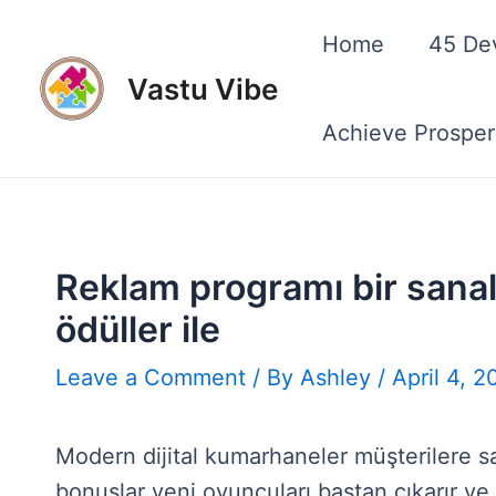
Skip
Home
45 De
to
Vastu Vibe
content
Achieve Prosper
Reklam programı bir san
ödüller ile
Leave a Comment
/ By
Ashley
/
April 4, 2
Modern dijital kumarhaneler müşterilere s
bonuslar yeni oyuncuları baştan çıkarır ve