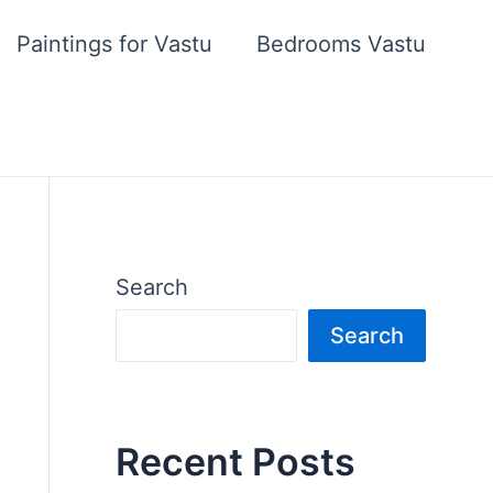
Paintings for Vastu
Bedrooms Vastu
Search
Search
Recent Posts