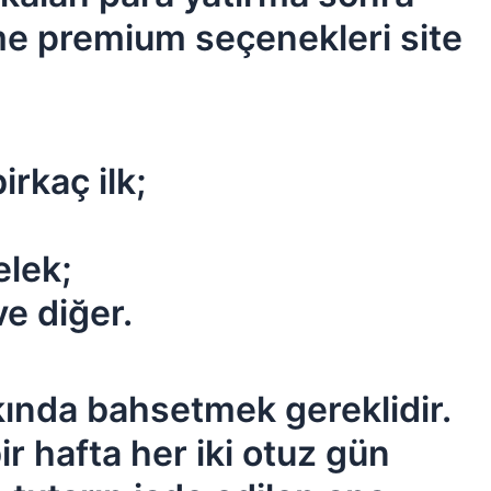
leme premium seçenekleri site
irkaç ilk;
elek;
e diğer.
ında bahsetmek gereklidir.
ir hafta her iki otuz gün