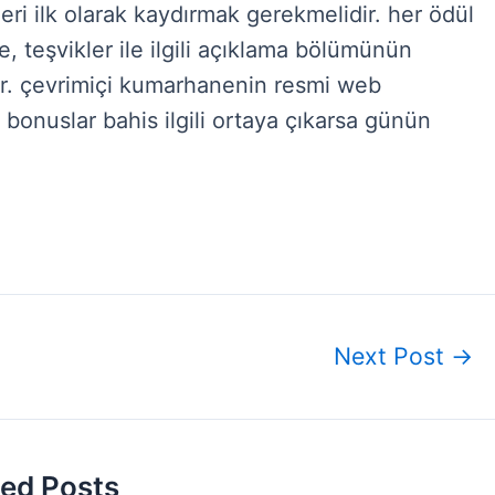
eri ilk olarak kaydırmak gerekmelidir. her ödül
nle, teşvikler ile ilgili açıklama bölümünün
ir. çevrimiçi kumarhanenin resmi web
a bonuslar bahis ilgili ortaya çıkarsa günün
Next Post
→
ted Posts