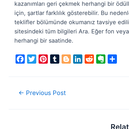
kazanımları geri çekmek herhangi bir ödüll
için, şartlar farklılık gösterebilir. Bu nede
teklifler bölümünde okumanız tavsiye edil
sitesindeki tüm bilgileri Ara. Eğer fon vey
herhangi bir saatinde.
F
T
Pi
T
Bl
Li
R
E
S
a
w
nt
u
o
n
e
v
h
c
itt
er
m
g
k
d
er
ar
e
er
e
bl
g
e
di
n
e
←
Previous Post
Post
b
st
r
er
dI
t
ot
navigation
o
n
e
o
k
Rela