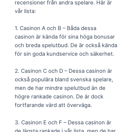
recensioner från andra spelare. Här är
vår lista:
1. Casinon A och B – Båda dessa
casinon är kända för sina höga bonusar
och breda spelutbud. De är också kända
för sin goda kundservice och säkerhet.
2. Casinon C och D – Dessa casinon är
också populära bland svenska spelare,
men de har mindre spelutbud än de
högre rankade casinon. De är dock
fortfarande värd att överväga.
3. Casinon E och F – Dessa casinon är
de lägsta rankade i vår lista, men de har