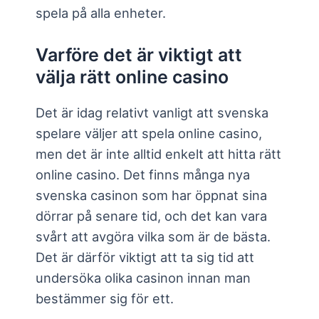
spela på alla enheter.
Varföre det är viktigt att
välja rätt online casino
Det är idag relativt vanligt att svenska
spelare väljer att spela online casino,
men det är inte alltid enkelt att hitta rätt
online casino. Det finns många nya
svenska casinon som har öppnat sina
dörrar på senare tid, och det kan vara
svårt att avgöra vilka som är de bästa.
Det är därför viktigt att ta sig tid att
undersöka olika casinon innan man
bestämmer sig för ett.