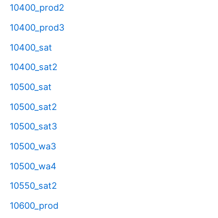
10400_prod2
10400_prod3
10400_sat
10400_sat2
10500_sat
10500_sat2
10500_sat3
10500_wa3
10500_wa4
10550_sat2
10600_prod