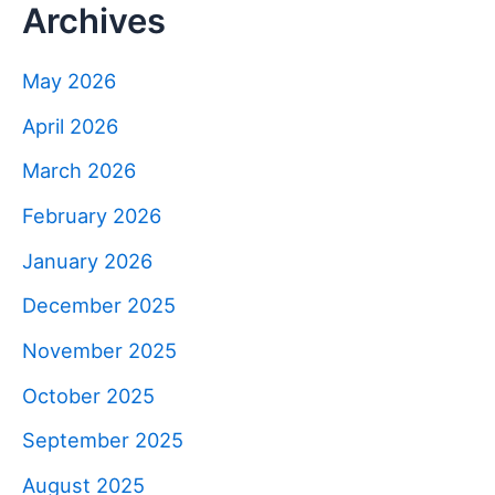
Archives
May 2026
April 2026
March 2026
February 2026
January 2026
December 2025
November 2025
October 2025
September 2025
August 2025