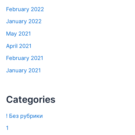
February 2022
January 2022
May 2021
April 2021
February 2021
January 2021
Categories
! Без рубрики
1