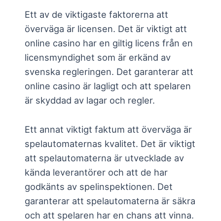
Ett av de viktigaste faktorerna att
överväga är licensen. Det är viktigt att
online casino har en giltig licens från en
licensmyndighet som är erkänd av
svenska regleringen. Det garanterar att
online casino är lagligt och att spelaren
är skyddad av lagar och regler.
Ett annat viktigt faktum att överväga är
spelautomaternas kvalitet. Det är viktigt
att spelautomaterna är utvecklade av
kända leverantörer och att de har
godkänts av spelinspektionen. Det
garanterar att spelautomaterna är säkra
och att spelaren har en chans att vinna.