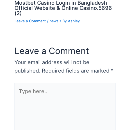
Mostbet Casino Login in Bangladesh
Official Website & Online Casino.5696
(2)
Leave a Comment
/
news
/ By
Ashley
Leave a Comment
Your email address will not be
published.
Required fields are marked
*
Type
here..