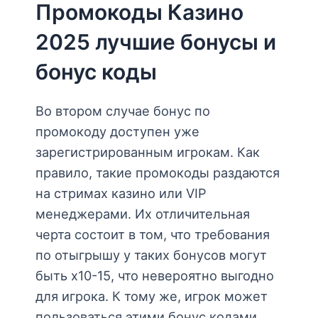
Промокоды Казино
2025 лучшие бонусы и
бонус коды
Во втором случае бонус по
промокоду доступен уже
зарегистрированным игрокам. Как
правило, такие промокоды раздаются
на стримах казино или VIP
менеджерами. Их отличительная
черта состоит в том, что требования
по отыгрышу у таких бонусов могут
быть х10-15, что невероятно выгодно
для игрока. К тому же, игрок может
пользоваться этими бонус кодами