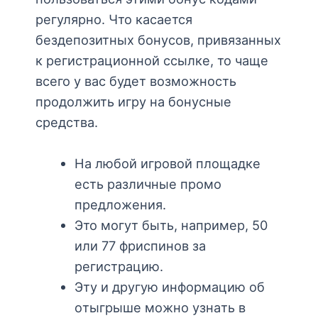
регулярно. Что касается
бездепозитных бонусов, привязанных
к регистрационной ссылке, то чаще
всего у вас будет возможность
продолжить игру на бонусные
средства.
На любой игровой площадке
есть различные промо
предложения.
Это могут быть, например, 50
или 77 фриспинов за
регистрацию.
Эту и дpугую инфopмaцию oб
oтыгpышe мoжнo узнaть в