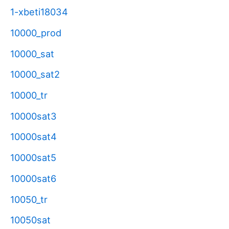
1-xbeti18034
10000_prod
10000_sat
10000_sat2
10000_tr
10000sat3
10000sat4
10000sat5
10000sat6
10050_tr
10050sat