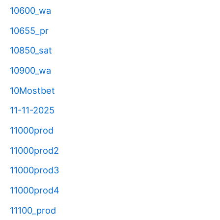
10600_wa
10655_pr
10850_sat
10900_wa
10Mostbet
11-11-2025
11000prod
11000prod2
11000prod3
11000prod4
11100_prod