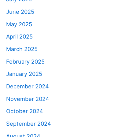
June 2025
May 2025
April 2025
March 2025
February 2025
January 2025
December 2024
November 2024
October 2024
September 2024
August 2024