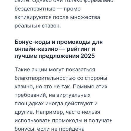
бездепозитные — промо
активируются после множества
реальных ставок.
Бонус‑коды и промокоды для
онлайн‑казино — рейтинг и
лучшие предложения 2025
Такие акции могут показаться
благотворительностью со стороны
казино, но это не так. Помимо этих
требований, на виртуальных
площадках иногда действуют и
другие. Например, часто нельзя
использовать промокоды и получать
бонусы, если не пройдена