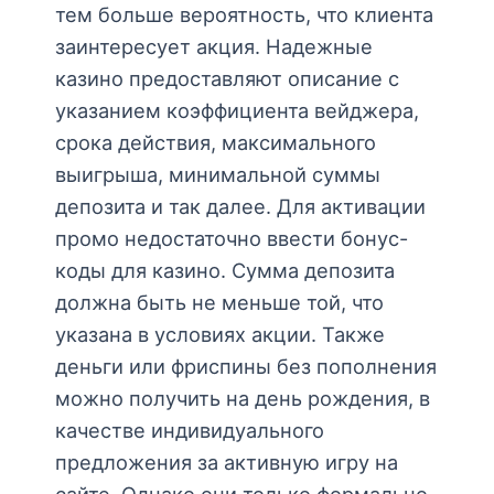
тем больше вероятность, что клиента
заинтересует акция. Надежные
казино предоставляют описание с
указанием коэффициента вейджера,
срока действия, максимального
выигрыша, минимальной суммы
депозита и так далее. Для активации
промо недостаточно ввести бонус-
коды для казино. Сумма депозита
должна быть не меньше той, что
указана в условиях акции. Также
деньги или фриспины без пополнения
можно получить на день рождения, в
качестве индивидуального
предложения за активную игру на
сайте. Однако они только формально