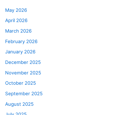
May 2026
April 2026
March 2026
February 2026
January 2026
December 2025
November 2025
October 2025
September 2025
August 2025
July 2025