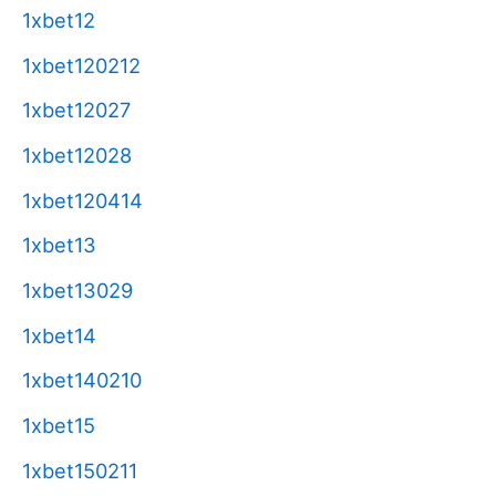
1xbet12
1xbet120212
1xbet12027
1xbet12028
1xbet120414
1xbet13
1xbet13029
1xbet14
1xbet140210
1xbet15
1xbet150211