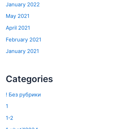
January 2022
May 2021
April 2021
February 2021
January 2021
Categories
! Без рубрики
1
1-2