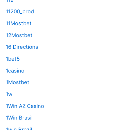
11200_prod
11Mostbet
12Mostbet
16 Directions
1bet5
1casino
1Mostbet
1w
1Win AZ Casino
1Win Brasil
1win Brazil