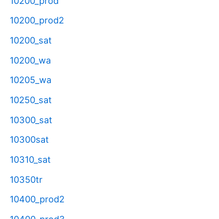
10200_prod
10200_prod2
10200_sat
10200_wa
10205_wa
10250_sat
10300_sat
10300sat
10310_sat
10350tr
10400_prod2
10400_prod3