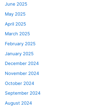
June 2025
May 2025
April 2025
March 2025
February 2025
January 2025
December 2024
November 2024
October 2024
September 2024
August 2024