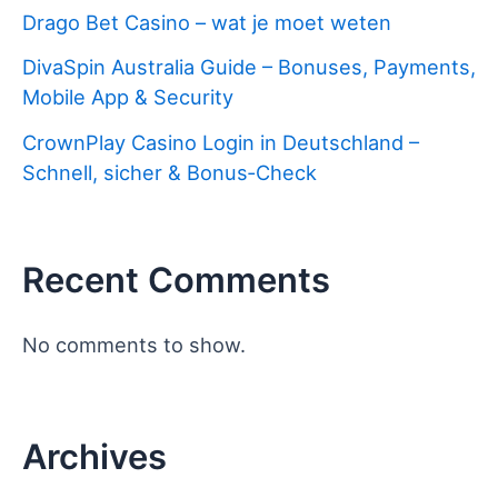
Drago Bet Casino – wat je moet weten
DivaSpin Australia Guide – Bonuses, Payments,
Mobile App & Security
CrownPlay Casino Login in Deutschland –
Schnell, sicher & Bonus‑Check
Recent Comments
No comments to show.
Archives