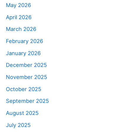
May 2026
April 2026
March 2026
February 2026
January 2026
December 2025
November 2025
October 2025
September 2025
August 2025
July 2025