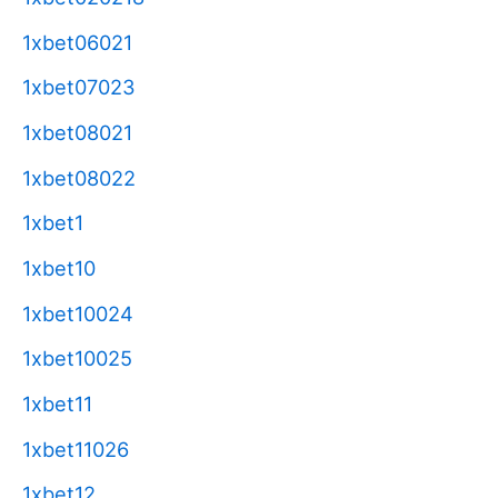
1xbet06021
1xbet07023
1xbet08021
1xbet08022
1xbet1
1xbet10
1xbet10024
1xbet10025
1xbet11
1xbet11026
1xbet12