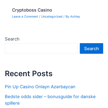
Cryptoboss Casino
Leave a Comment
/
Uncategorized
/ By
Ashley
Search
Search
Recent Posts
Pin Up Casino Onlayn Azərbaycan
Bedste odds sider – bonusguide for danske
spillere