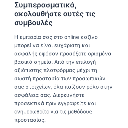
Συμπερασματικά,
ακολουθήστε αυτές τις
συμβουλές
Η εμπειρία σας στο online καζίνο
μπορεί να είναι ευχάριστη και
ασφαλής εφόσον προσέξετε ορισμένα
βασικά σημεία. Από την επιλογή
αξιόπιστης πλατφόρμας μέχρι τη
σωστή προστασία των προσωπικών
σας στοιχείων, όλα παίζουν ρόλο στην
ασφάλεια σας. Διερευνήστε
προσεκτικά πριν εγγραφείτε και
ενημερωθείτε για τις μεθόδους
προστασίας.