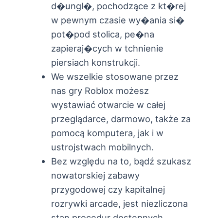
d�ungl�, pochodzące z kt�rej
w pewnym czasie wy�ania si�
pot�pod stolica, pe�na
zapieraj�cych w tchnienie
piersiach konstrukcji.
We wszelkie stosowane przez
nas gry Roblox możesz
wystawiać otwarcie w całej
przeglądarce, darmowo, także za
pomocą komputera, jak i w
ustrojstwach mobilnych.
Bez względu na to, bądź szukasz
nowatorskiej zabawy
przygodowej czy kapitalnej
rozrywki arcade, jest niezliczona
stan procedur dostępnych