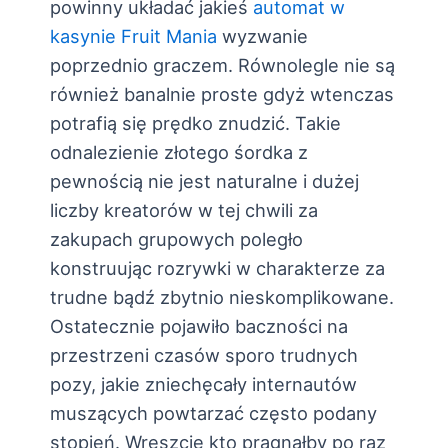
powinny układać jakieś
automat w
kasynie Fruit Mania
wyzwanie
poprzednio graczem. Równolegle nie są
również banalnie proste gdyż wtenczas
potrafią się prędko znudzić.
Takie
odnalezienie złotego śordka z
pewnością nie jest naturalne i dużej
liczby kreatorów w tej chwili za
zakupach grupowych poległo
konstruując rozrywki w charakterze za
trudne bądź zbytnio nieskomplikowane.
Ostatecznie pojawiło baczności na
przestrzeni czasów sporo trudnych
pozy, jakie zniechęcały internautów
muszących powtarzać często podany
stopień. Wreszcie kto pragnąłby po raz