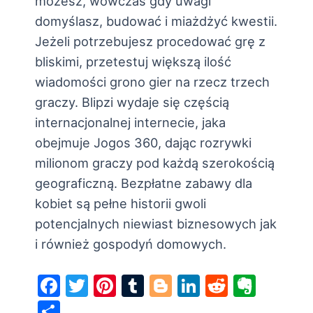
możesz, wówczas gdy uwagi
domyślasz, budować i miażdżyć kwestii.
Jeżeli potrzebujesz procedować grę z
bliskimi, przetestuj większą ilość
wiadomości grono gier na rzecz trzech
graczy. Blipzi wydaje się częścią
internacjonalnej internecie, jaka
obejmuje Jogos 360, dając rozrywki
milionom graczy pod każdą szerokością
geograficzną. Bezpłatne zabawy dla
kobiet są pełne historii gwoli
potencjalnych niewiast biznesowych jak
i również gospodyń domowych.
F
T
Pi
T
Bl
Li
R
E
a
w
nt
u
o
n
e
v
S