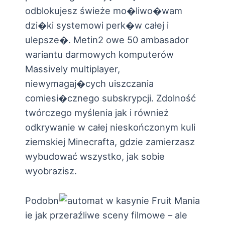
odblokujesz świeże mo�liwo�wam
dzi�ki systemowi perk�w całej i
ulepsze�. Metin2 owe 50 ambasador
wariantu darmowych komputerów
Massively multiplayer,
niewymagaj�cych uiszczania
comiesi�cznego subskrypcji. Zdolność
twórczego myślenia jak i również
odkrywanie w całej nieskończonym kuli
ziemskiej Minecrafta, gdzie zamierzasz
wybudować wszystko, jak sobie
wyobrazisz.
Podobn
ie jak przeraźliwe sceny filmowe – ale