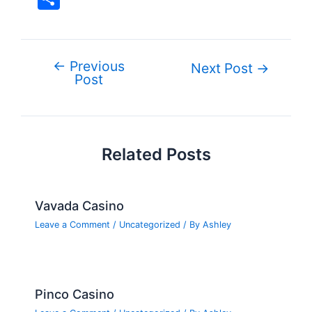
c
itt
er
m
g
k
d
er
h
e
er
e
bl
g
e
di
n
ar
b
st
r
er
dI
t
ot
e
←
Previous
Post
Next Post
→
o
n
e
Post
navigation
o
k
Related Posts
Vavada Casino
Leave a Comment
/
Uncategorized
/ By
Ashley
Pinco Casino