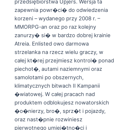
przedsiębiorstwa Upjers. Wersja ta
zapewnia powr�ci� do odwiedzenia
korzeni – wydanego przy 2008 r. –
MMORPG-an oraz po raz kolejny
zanurzy� si� w bardzo dobrej krainie
Atreia. Enlisted owo darmowa
strzelanka na rzecz wielu graczy, w
całej kt�rej przejmiesz kontrol� ponad
piechot�, autami naziemnymi oraz
samolotami po obszernych,
klimatycznych bitwach II Kampanii
�wiatowej. W całej pracach nad
produktem odblokujesz nowatorskich
�o�nierzy, bro�, sprz�t i pojazdy,
oraz nast�pnie rozwiniesz
pierwotnego umiej�tno�ci i