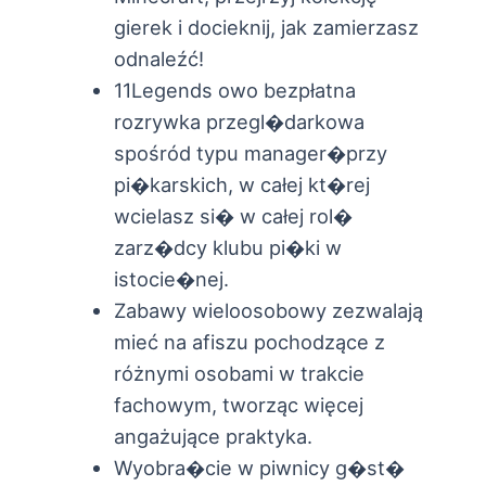
gierek i docieknij, jak zamierzasz
odnaleźć!
11Legends owo bezpłatna
rozrywka przegl�darkowa
spośród typu manager�przy
pi�karskich, w całej kt�rej
wcielasz si� w całej rol�
zarz�dcy klubu pi�ki w
istocie�nej.
Zabawy wieloosobowy zezwalają
mieć na afiszu pochodzące z
różnymi osobami w trakcie
fachowym, tworząc więcej
angażujące praktyka.
Wyobra�cie w piwnicy g�st�