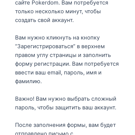
сайте Pokerdom. Вам потребуется
только несколько минут, чтобы
создать свой аккаунт.
Вам нужно кликнуть на кнопку
“Зарегистрироваться” в верхнем
правом углу страницы и заполнить
форму регистрации. Вам потребуется
ввести ваш email, пароль, имя и
фамилию.
Важно! Вам нужно выбрать сложный
пароль, чтобы защитить ваш аккаунт.
После заполнения формы, вам будет
отправлено письмо с