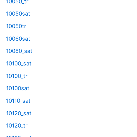
10050_tr
10050sat
10050tr
10060sat
10080_sat
10100_sat
10100_tr
10100sat
10110_sat
10120_sat
10120_tr