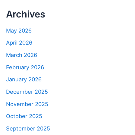
Archives
May 2026
April 2026
March 2026
February 2026
January 2026
December 2025
November 2025
October 2025
September 2025