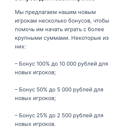
Мы предлагаем нашим новым
игрокам несколько бонусов, чтобы
помочь им начать играть с более
крупными суммами. Некоторые из
них:
– Бонус 100% до 10 000 рублей для
новых игроков;
– Бонус 50% до 5 000 рублей для
новых игроков;
– Бонус 25% до 2 500 рублей для
новых игроков.