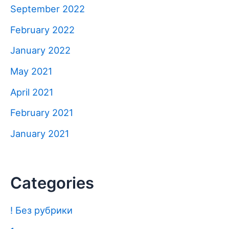
September 2022
February 2022
January 2022
May 2021
April 2021
February 2021
January 2021
Categories
! Без рубрики