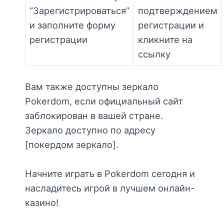
“Зарегистрироваться”
подтверждением
и заполните форму
регистрации и
регистрации
кликните на
ссылку
Вам также доступны зеркало
Pokerdom, если официальный сайт
заблокирован в вашей стране.
Зеркало доступно по адресу
[покердом зеркало].
Начните играть в Pokerdom сегодня и
насладитесь игрой в лучшем онлайн-
казино!