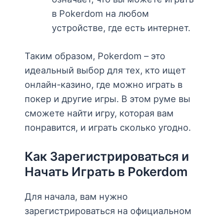
в Pokerdom на любом
устройстве, где есть интернет.
Таким образом, Pokerdom – это
идеальный выбор для тех, кто ищет
онлайн-казино, где можно играть в
покер и другие игры. В этом руме вы
сможете найти игру, которая вам
понравится, и играть сколько угодно.
Как Зарегистрироваться и
Начать Играть в Pokerdom
Для начала, вам нужно
зарегистрироваться на официальном