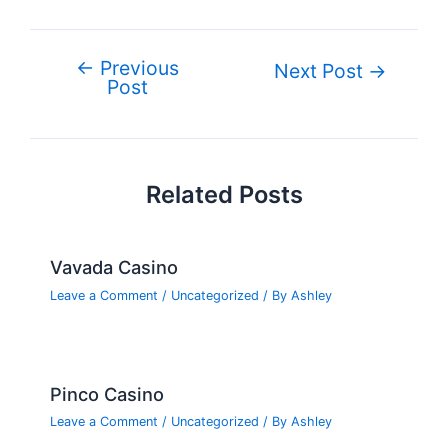
h
e
er
e
bl
g
e
di
n
ar
b
st
r
er
dI
t
ot
e
←
Previous
Post
Next Post
→
o
n
e
Post
navigation
o
k
Related Posts
Vavada Casino
Leave a Comment
/
Uncategorized
/ By
Ashley
Pinco Casino
Leave a Comment
/
Uncategorized
/ By
Ashley