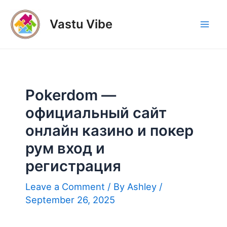
Skip
to
Vastu Vibe
Mai
content
Men
Pokerdom —
официальный сайт
онлайн казино и покер
рум вход и
регистрация
Leave a Comment
/ By
Ashley
/
September 26, 2025