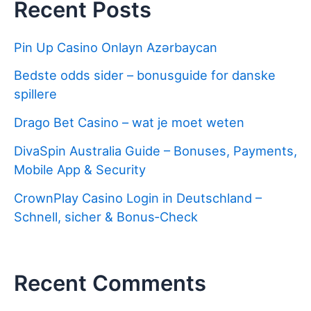
Recent Posts
Pin Up Casino Onlayn Azərbaycan
Bedste odds sider – bonusguide for danske
spillere
Drago Bet Casino – wat je moet weten
DivaSpin Australia Guide – Bonuses, Payments,
Mobile App & Security
CrownPlay Casino Login in Deutschland –
Schnell, sicher & Bonus‑Check
Recent Comments