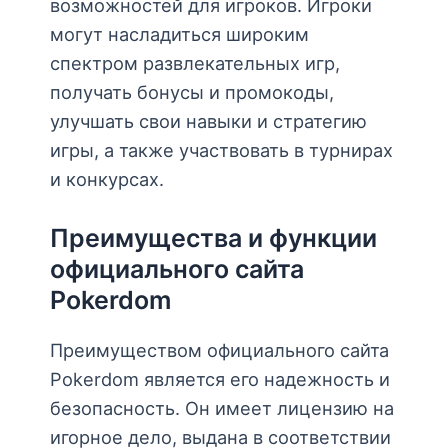
возможностей для игроков. Игроки
могут насладиться широким
спектром развлекательных игр,
получать бонусы и промокоды,
улучшать свои навыки и стратегию
игры, а также участвовать в турнирах
и конкурсах.
Преимущества и функции
официального сайта
Pokerdom
Преимуществом официального сайта
Pokerdom является его надежность и
безопасность. Он имеет лицензию на
игорное дело, выдана в соответствии