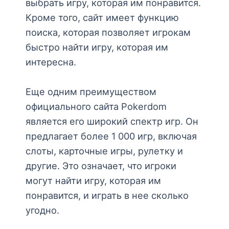
выбрать игру, которая им понравится.
Кроме того, сайт имеет функцию
поиска, которая позволяет игрокам
быстро найти игру, которая им
интересна.
Еще одним преимуществом
официального сайта Pokerdom
является его широкий спектр игр. Он
предлагает более 1 000 игр, включая
слоты, карточные игры, рулетку и
другие. Это означает, что игроки
могут найти игру, которая им
понравится, и играть в нее сколько
угодно.