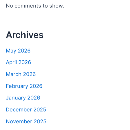
No comments to show.
Archives
May 2026
April 2026
March 2026
February 2026
January 2026
December 2025
November 2025