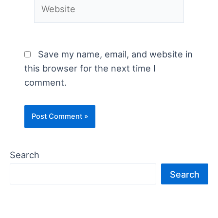
Website
Save my name, email, and website in
this browser for the next time I
comment.
Search
Search