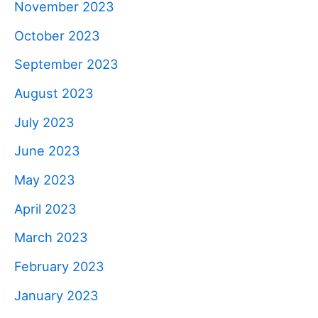
November 2023
October 2023
September 2023
August 2023
July 2023
June 2023
May 2023
April 2023
March 2023
February 2023
January 2023