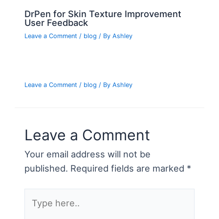
DrPen for Skin Texture Improvement
User Feedback
Leave a Comment
/
blog
/ By
Ashley
Leave a Comment
/
blog
/ By
Ashley
Leave a Comment
Your email address will not be
published.
Required fields are marked
*
Type
here..