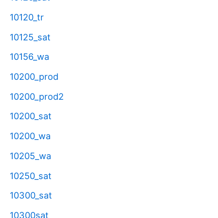
10120_tr
10125_sat
10156_wa
10200_prod
10200_prod2
10200_sat
10200_wa
10205_wa
10250_sat
10300_sat
10300sat