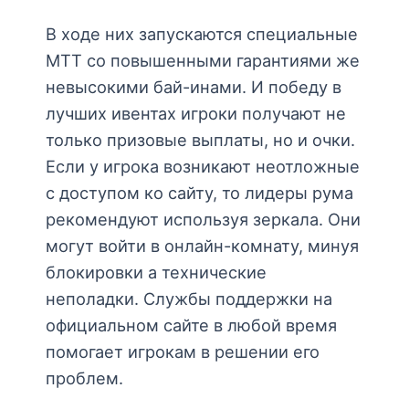
В ходе них запускаются специальные
МТТ со повышенными гарантиями же
невысокими бай-инами. И победу в
лучших ивентах игроки получают не
только призовые выплаты, но и очки.
Если у игрока возникают неотложные
с доступом ко сайту, то лидеры рума
рекомендуют используя зеркала. Они
могут войти в онлайн-комнату, минуя
блокировки а технические
неполадки. Службы поддержки на
официальном сайте в любой время
помогает игрокам в решении его
проблем.