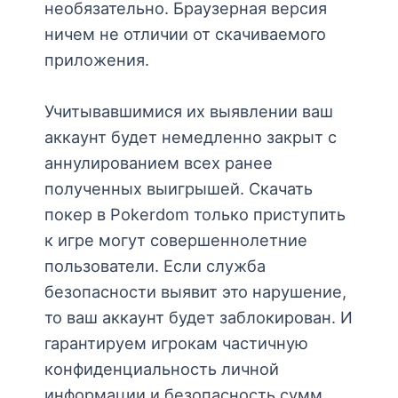
необязательно. Браузерная версия
ничем не отличии от скачиваемого
приложения.
Учитывавшимися их выявлении ваш
аккаунт будет немедленно закрыт с
аннулированием всех ранее
полученных выигрышей. Скачать
покер в Pokerdom только приступить
к игре могут совершеннолетние
пользователи. Если служба
безопасности выявит это нарушение,
то ваш аккаунт будет заблокирован. И
гарантируем игрокам частичную
конфиденциальность личной
информации и безопасность сумм