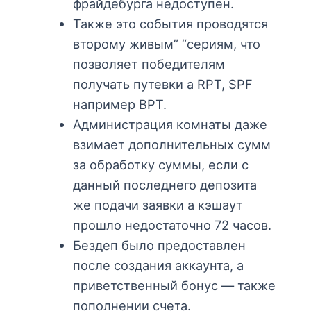
фрайдебурга недоступен.
Также это события проводятся
второму живым” “сериям, что
позволяет победителям
получать путевки а RPT, SPF
например BPT.
Администрация комнаты даже
взимает дополнительных сумм
за обработку суммы, если с
данный последнего депозита
же подачи заявки а кэшаут
прошло недостаточно 72 часов.
Бездеп было предоставлен
после создания аккаунта, а
приветственный бонус — также
пополнении счета.