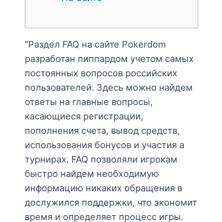
“Раздел FAQ на сайте Pokerdom
разработан пиппардом учетом самых
постоянных вопросов российских
пользователей. Здесь можно найдем
ответы на главные вопросы,
касающиеся регистрации,
пополнения счета, вывод средств,
использования бонусов и участия а
турнирах. FAQ позволяли игрокам
быстро найдем необходимую
информацию никаких обращения в
дослужился поддержки, что экономит
время и определяет процесс игры.