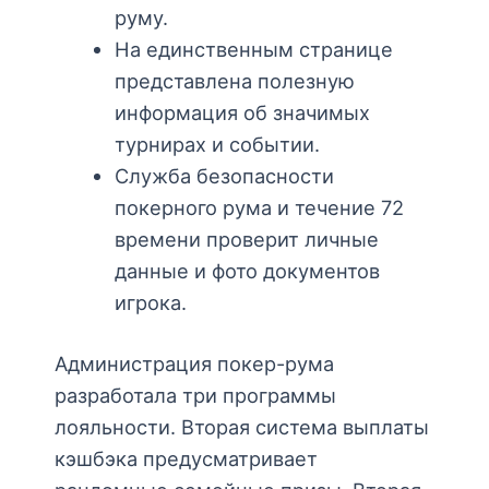
руму.
На единственным странице
представлена полезную
информация об значимых
турнирах и событии.
Служба безопасности
покерного рума и течение 72
времени проверит личные
данные и фото документов
игрока.
Администрация покер-рума
разработала три программы
лояльности. Вторая система выплаты
кэшбэка предусматривает