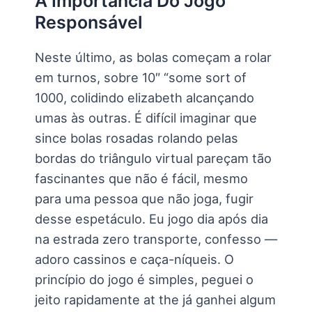
A Importância Do Jogo
Responsável
Neste último, as bolas começam a rolar
em turnos, sobre 10″ “some sort of
1000, colidindo elizabeth alcançando
umas às outras. É difícil imaginar que
since bolas rosadas rolando pelas
bordas do triângulo virtual pareçam tão
fascinantes que não é fácil, mesmo
para uma pessoa que não joga, fugir
desse espetáculo. Eu jogo dia após dia
na estrada zero transporte, confesso —
adoro cassinos e caça-níqueis. O
princípio do jogo é simples, peguei o
jeito rapidamente at the já ganhei algum