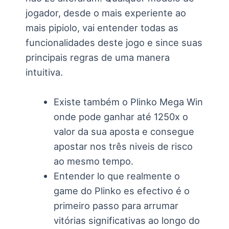
jogador, desde o mais experiente ao
mais pipiolo, vai entender todas as
funcionalidades deste jogo e since suas
principais regras de uma manera
intuitiva.
Existe também o Plinko Mega Win
onde pode ganhar até 1250x o
valor da sua aposta e consegue
apostar nos três niveis de risco
ao mesmo tempo.
Entender lo que realmente o
game do Plinko es efectivo é o
primeiro passo para arrumar
vitórias significativas ao longo do