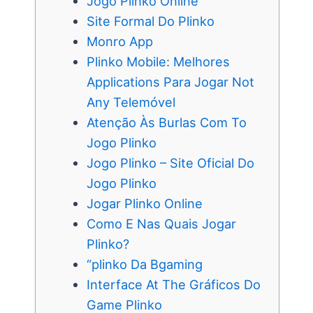
Jogo Plinko Online
Site Formal Do Plinko
Monro App
Plinko Mobile: Melhores
Applications Para Jogar Not
Any Telemóvel
Atenção Às Burlas Com To
Jogo Plinko
Jogo Plinko – Site Oficial Do
Jogo Plinko
Jogar Plinko Online
Como E Nas Quais Jogar
Plinko?
“plinko Da Bgaming
Interface At The Gráficos Do
Game Plinko