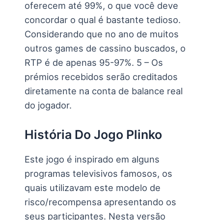
oferecem até 99%, o que você deve
concordar o qual é bastante tedioso.
Considerando que no ano de muitos
outros games de cassino buscados, o
RTP é de apenas 95-97%. 5 – Os
prémios recebidos serão creditados
diretamente na conta de balance real
do jogador.
História Do Jogo Plinko
Este jogo é inspirado em alguns
programas televisivos famosos, os
quais utilizavam este modelo de
risco/recompensa apresentando os
seus participantes. Nesta versão