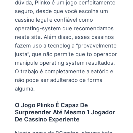
dúvida, Plinko é um jogo perfeitamente
seguro, desde que você escolha um
cassino legal e confiável como
operating-system que recomendamos
neste site. Além disso, esses cassinos
fazem uso a tecnologia “provavelmente
justa”, que não permite que to operador
manipule operating system resultados.
O trabajo é completamente aleatório e
não pode ser adulterado de forma
alguma.
O Jogo Plinko É Capaz De
Surpreender Até Mesmo 1 Jogador
De Cassino Experiente
Neste game da BGaming, alguma bola