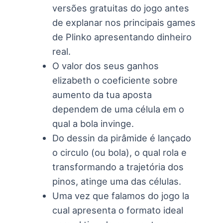
versões gratuitas do jogo antes
de explanar nos principais games
de Plinko apresentando dinheiro
real.
O valor dos seus ganhos
elizabeth o coeficiente sobre
aumento da tua aposta
dependem de uma célula em o
qual a bola invinge.
Do dessin da pirâmide é lançado
o circulo (ou bola), o qual rola e
transformando a trajetória dos
pinos, atinge uma das células.
Uma vez que falamos do jogo la
cual apresenta o formato ideal