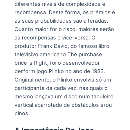
diferentes níveis de complexidade e
recompensa. Desta forma, os prémios e
as suas probabilidades são alteradas.
Quanto maior for o risco, maiores serão
as recompensas e vice-versa. O
produtor Frank David, do famoso libro
televisivo americano The purchase
price is Right, foi o desenvolvedor
perform jogo Plinko no ano de 1983.
Originalmente, o Plinko envolvia só um
participante de cada vez, nas quais o
mesmo lançava um disco num tabuleiro
vertical abarrotado de obstáculos e/ou
pinos.