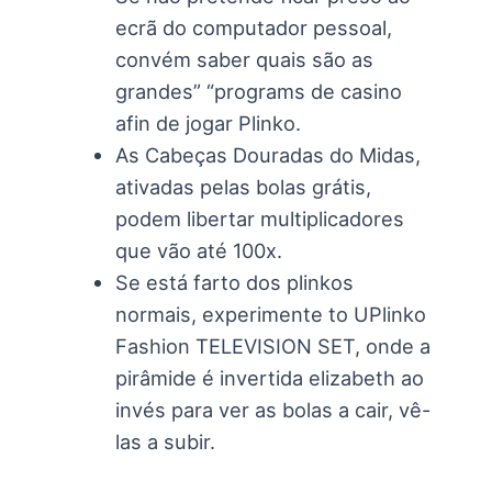
ecrã do computador pessoal,
convém saber quais são as
grandes” “programs de casino
afin de jogar Plinko.
As Cabeças Douradas do Midas,
ativadas pelas bolas grátis,
podem libertar multiplicadores
que vão até 100x.
Se está farto dos plinkos
normais, experimente to UPlinko
Fashion TELEVISION SET, onde a
pirâmide é invertida elizabeth ao
invés para ver as bolas a cair, vê-
las a subir.