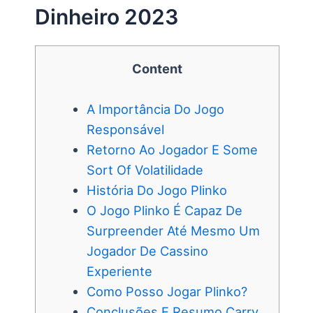
Dinheiro 2023
Content
A Importância Do Jogo
Responsável
Retorno Ao Jogador E Some
Sort Of Volatilidade
História Do Jogo Plinko
O Jogo Plinko É Capaz De
Surpreender Até Mesmo Um
Jogador De Cassino
Experiente
Como Posso Jogar Plinko?
Conclusões E Resumo Carry