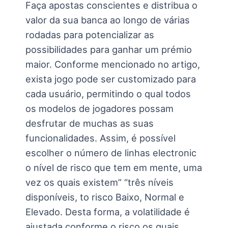
Faça apostas conscientes e distribua o
valor da sua banca ao longo de várias
rodadas para potencializar as
possibilidades para ganhar um prémio
maior. Conforme mencionado no artigo,
exista jogo pode ser customizado para
cada usuário, permitindo o qual todos
os modelos de jogadores possam
desfrutar de muchas as suas
funcionalidades. Assim, é possível
escolher o número de linhas electronic
o nível de risco que tem em mente, uma
vez os quais existem” “três níveis
disponíveis, to risco Baixo, Normal e
Elevado. Desta forma, a volatilidade é
ajustada conforme o risco os quais