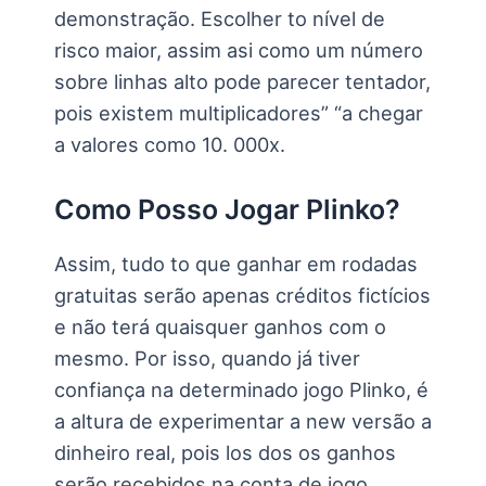
demonstração. Escolher to nível de
risco maior, assim asi como um número
sobre linhas alto pode parecer tentador,
pois existem multiplicadores” “a chegar
a valores como 10. 000x.
Como Posso Jogar Plinko?
Assim, tudo to que ganhar em rodadas
gratuitas serão apenas créditos fictícios
e não terá quaisquer ganhos com o
mesmo. Por isso, quando já tiver
confiança na determinado jogo Plinko, é
a altura de experimentar a new versão a
dinheiro real, pois los dos os ganhos
serão recebidos na conta de jogo