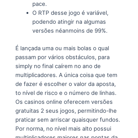
pace.
O RTP desse jogo é variável,
podendo atingir na algumas
versões néanmoins de 99%.
É lançada uma ou mais bolas o qual
passam por vários obstáculos, para
simply no final caírem no ano de
multiplicadores. A única coisa que tem
de fazer é escolher o valor da aposta,
to nível de risco e o número de linhas.
Os casinos online oferecem versões
gratuitas 2 seus jogos, permitindo-lhe
praticar sem arriscar quaisquer fundos.
Por norma, no nível mais alto possui
multiplicadores maiores nas pontas da