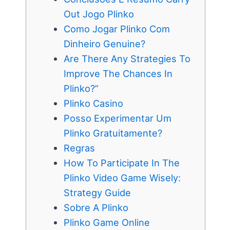
Out Jogo Plinko
Como Jogar Plinko Com
Dinheiro Genuine?
Are There Any Strategies To
Improve The Chances In
Plinko?”
Plinko Casino
Posso Experimentar Um
Plinko Gratuitamente?
Regras
How To Participate In The
Plinko Video Game Wisely:
Strategy Guide
Sobre A Plinko
Plinko Game Online