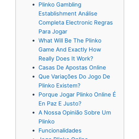
Plinko Gambling
Establishment Análise
Completa Electronic Regras
Para Jogar
What Will Be The Plinko
Game And Exactly How
Really Does It Work?
Casas De Apostas Online
Que Variações Do Jogo De
Plinko Existem?
Porque Jogar Plinko Online É
En Paz E Justo?
A Nossa Opinião Sobre Um
Plinko
Funcionalidades