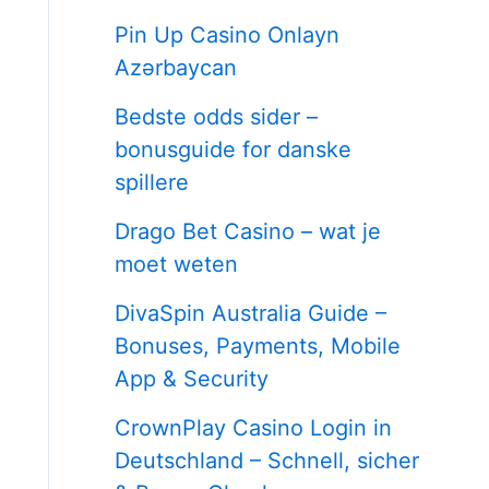
Pin Up Casino Onlayn
Azərbaycan
Bedste odds sider –
bonusguide for danske
spillere
Drago Bet Casino – wat je
moet weten
DivaSpin Australia Guide –
Bonuses, Payments, Mobile
App & Security
CrownPlay Casino Login in
Deutschland – Schnell, sicher