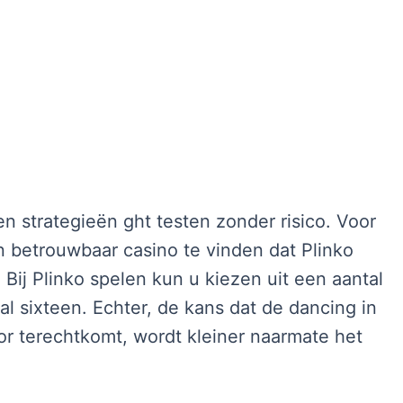
en strategieën ght testen zonder risico. Voor
n betrouwbaar casino te vinden dat Plinko
 Bij Plinko spelen kun u kiezen uit een aantal
al sixteen. Echter, de kans dat de dancing in
or terechtkomt, wordt kleiner naarmate het