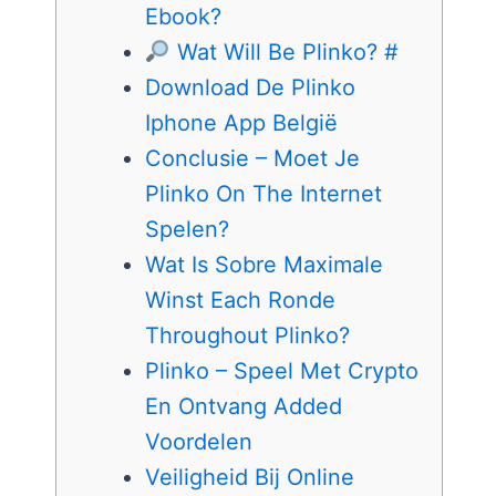
Ebook?
Wat Will Be Plinko? #
Download De Plinko
Iphone App België
Conclusie – Moet Je
Plinko On The Internet
Spelen?
Wat Is Sobre Maximale
Winst Each Ronde
Throughout Plinko?
Plinko – Speel Met Crypto
En Ontvang Added
Voordelen
Veiligheid Bij Online