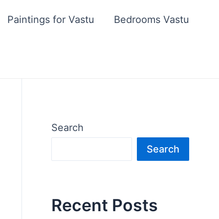
Paintings for Vastu
Bedrooms Vastu
Search
Search
Recent Posts