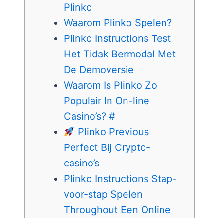
Plinko
Waarom Plinko Spelen?
Plinko Instructions Test
Het Tidak Bermodal Met
De Demoversie
Waarom Is Plinko Zo
Populair In On-line
Casino’s? #
Plinko Previous
Perfect Bij Crypto-
casino’s
Plinko Instructions Stap-
voor-stap Spelen
Throughout Een Online