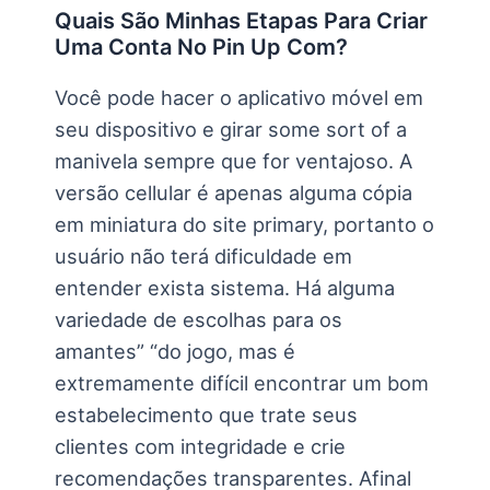
Quais São Minhas Etapas Para Criar
Uma Conta No Pin Up Com?
Você pode hacer o aplicativo móvel em
seu dispositivo e girar some sort of a
manivela sempre que for ventajoso. A
versão cellular é apenas alguma cópia
em miniatura do site primary, portanto o
usuário não terá dificuldade em
entender exista sistema. Há alguma
variedade de escolhas para os
amantes” “do jogo, mas é
extremamente difícil encontrar um bom
estabelecimento que trate seus
clientes com integridade e crie
recomendações transparentes. Afinal