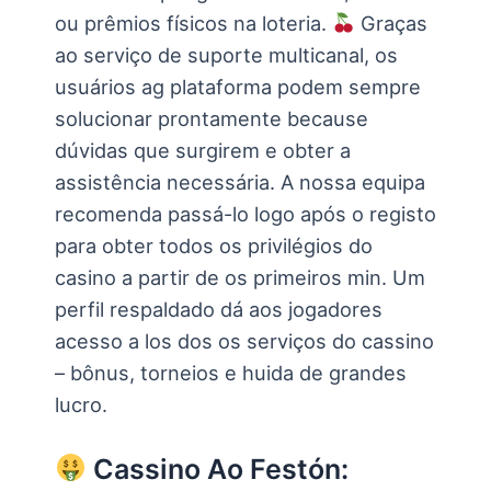
ou prêmios físicos na loteria.
Graças
ao serviço de suporte multicanal, os
usuários ag plataforma podem sempre
solucionar prontamente because
dúvidas que surgirem e obter a
assistência necessária. A nossa equipa
recomenda passá-lo logo após o registo
para obter todos os privilégios do
casino a partir de os primeiros min. Um
perfil respaldado dá aos jogadores
acesso a los dos os serviços do cassino
– bônus, torneios e huida de grandes
lucro.
Cassino Ao Festón: