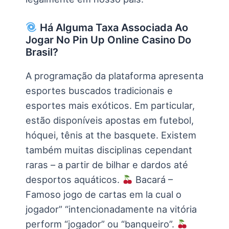
Há Alguma Taxa Associada Ao
Jogar No Pin Up Online Casino Do
Brasil?
A programação da plataforma apresenta
esportes buscados tradicionais e
esportes mais exóticos. Em particular,
estão disponíveis apostas em futebol,
hóquei, tênis at the basquete. Existem
também muitas disciplinas cependant
raras – a partir de bilhar e dardos até
desportos aquáticos.
Bacará –
Famoso jogo de cartas em la cual o
jogador” “intencionadamente na vitória
perform “jogador” ou “banqueiro”.