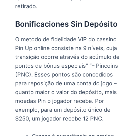
retirado.
Bonificaciones Sin Depósito
O metodo de fidelidade VIP do cassino
Pin Up online consiste na 9 níveis, cuja
transição ocorre através do acúmulo de
pontos de bônus especiais” “– Pincoins
(PNC). Esses pontos são concedidos
para reposição de uma conta do jogo –
quanto maior o valor do depósito, mais
moedas Pin o jogador recebe. Por
exemplo, para um depósito único de
$250, um jogador recebe 12 PNC.
Graças à experiência ag equipe