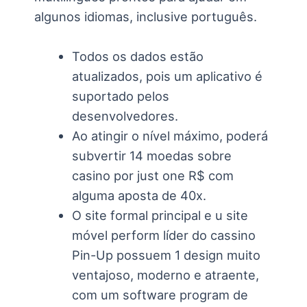
algunos idiomas, inclusive português.
Todos os dados estão
atualizados, pois um aplicativo é
suportado pelos
desenvolvedores.
Ao atingir o nível máximo, poderá
subvertir 14 moedas sobre
casino por just one R$ com
alguma aposta de 40x.
O site formal principal e u site
móvel perform líder do cassino
Pin-Up possuem 1 design muito
ventajoso, moderno e atraente,
com um software program de