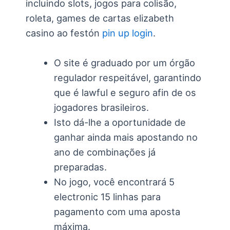
incluindo slots, jogos para colisão,
roleta, games de cartas elizabeth
casino ao festón
pin up login
.
O site é graduado por um órgão
regulador respeitável, garantindo
que é lawful e seguro afin de os
jogadores brasileiros.
Isto dá-lhe a oportunidade de
ganhar ainda mais apostando no
ano de combinações já
preparadas.
No jogo, você encontrará 5
electronic 15 linhas para
pagamento com uma aposta
máxima.