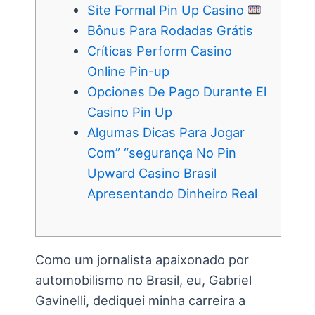
Site Formal Pin Up Casino
Bônus Para Rodadas Grátis
Críticas Perform Casino
Online Pin-up
Opciones De Pago Durante El
Casino Pin Up
Algumas Dicas Para Jogar
Com” “segurança No Pin
Upward Casino Brasil
Apresentando Dinheiro Real
Como um jornalista apaixonado por
automobilismo no Brasil, eu, Gabriel
Gavinelli, dediquei minha carreira a