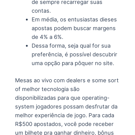
de sempre recarregar suas
contas.
Em média, os entusiastas dieses
apostas podem buscar margens
de 4% a 6%.
Dessa forma, seja qual for sua
preferência, é possível descubrir
uma opção para pôquer no site.
Mesas ao vivo com dealers e some sort
of melhor tecnologia são
disponibilizadas para que operating-
system jogadores possam desfrutar da
melhor experiência de jogo. Para cada
R$500 apostados, você pode receber
um bilhete pra ganhar dinheiro, bônus