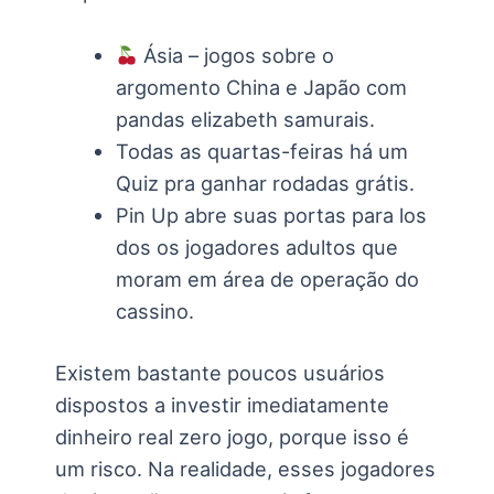
Ásia – jogos sobre o
argomento China e Japão com
pandas elizabeth samurais.
Todas as quartas-feiras há um
Quiz pra ganhar rodadas grátis.
Pin Up abre suas portas para los
dos os jogadores adultos que
moram em área de operação do
cassino.
Existem bastante poucos usuários
dispostos a investir imediatamente
dinheiro real zero jogo, porque isso é
um risco. Na realidade, esses jogadores