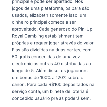
principal e pode ser apartado. Nos
jogos de uma plataforma, os para são
usados, elizabeth somente isso, um
dinheiro principal começa a ser
aproveitado. Cada generoso do Pin-Up
Royal Gambling establishment tem
próprias e requer jogar através do valor.
Elas são divididas na duas partes, com
50 grátis concedidas de uma vez
electronic as outras 40 distribuídas ao
longo de 5. Além disso, os jogadores
um bônus de 100% a 120% sobre o
canon. Para cada R$100 depositados na
serviço conta, um bilhete de loteria é
concedido usuário pra as poderá sem.