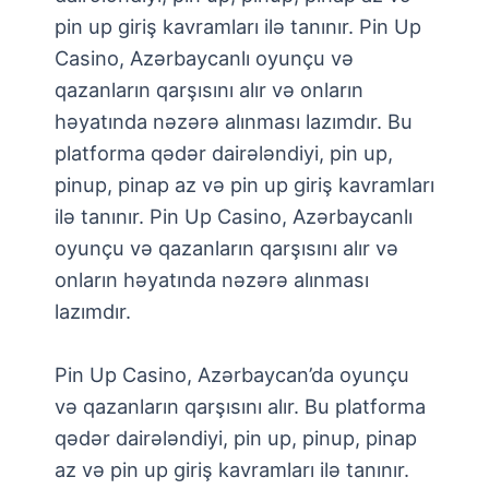
pin up giriş kavramları ilə tanınır. Pin Up
Casino, Azərbaycanlı oyunçu və
qazanların qarşısını alır və onların
həyatında nəzərə alınması lazımdır. Bu
platforma qədər dairələndiyi, pin up,
pinup, pinap az və pin up giriş kavramları
ilə tanınır. Pin Up Casino, Azərbaycanlı
oyunçu və qazanların qarşısını alır və
onların həyatında nəzərə alınması
lazımdır.
Pin Up Casino, Azərbaycan’da oyunçu
və qazanların qarşısını alır. Bu platforma
qədər dairələndiyi, pin up, pinup, pinap
az və pin up giriş kavramları ilə tanınır.