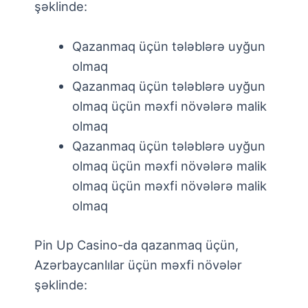
şəklinde:
Qazanmaq üçün tələblərə uyğun
olmaq
Qazanmaq üçün tələblərə uyğun
olmaq üçün məxfi növələrə malik
olmaq
Qazanmaq üçün tələblərə uyğun
olmaq üçün məxfi növələrə malik
olmaq üçün məxfi növələrə malik
olmaq
Pin Up Casino-da qazanmaq üçün,
Azərbaycanlılar üçün məxfi növələr
şəklinde: