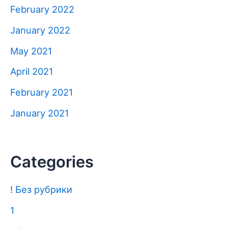
February 2022
January 2022
May 2021
April 2021
February 2021
January 2021
Categories
! Без рубрики
1