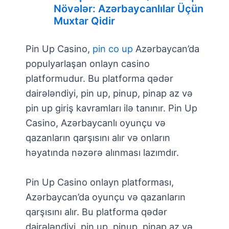
Növələr: Azərbaycanlılar Üçün
Muxtar Qidir
Pin Up Casino,
pin co up
Azərbaycan’da
populyarlaşan onlayn casino
platformudur. Bu platforma qədər
dairələndiyi, pin up, pinup, pinap az və
pin up giriş kavramları ilə tanınır. Pin Up
Casino, Azərbaycanlı oyunçu və
qazanların qarşısını alır və onların
həyatında nəzərə alınması lazımdır.
Pin Up Casino onlayn platforması,
Azərbaycan’da oyunçu və qazanların
qarşısını alır. Bu platforma qədər
dairələndiyi, pin up, pinup, pinap az və