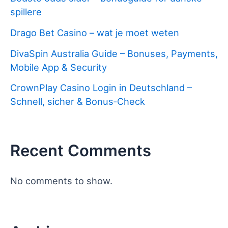
spillere
Drago Bet Casino – wat je moet weten
DivaSpin Australia Guide – Bonuses, Payments,
Mobile App & Security
CrownPlay Casino Login in Deutschland –
Schnell, sicher & Bonus‑Check
Recent Comments
No comments to show.