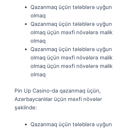
Qazanmaq üçün tələblərə uyğun
olmaq
Qazanmaq üçün tələblərə uyğun
olmaq üçün məxfi növələrə malik
olmaq
Qazanmaq üçün tələblərə uyğun
olmaq üçün məxfi növələrə malik
olmaq üçün məxfi növələrə malik
olmaq
Pin Up Casino-da qazanmaq üçün,
Azərbaycanlılar üçün məxfi növələr
şəklinde:
Qazanmaq üçün tələblərə uyğun