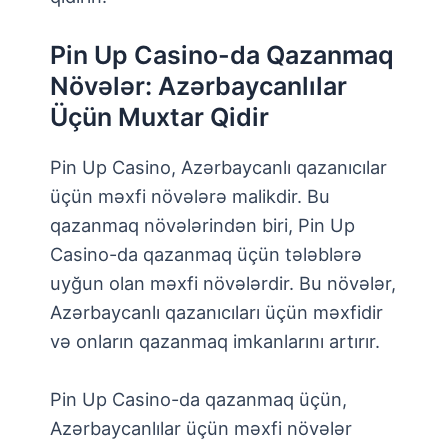
Pin Up Casino-da Qazanmaq
Növələr: Azərbaycanlılar
Üçün Muxtar Qidir
Pin Up Casino, Azərbaycanlı qazanıcılar
üçün məxfi növələrə malikdir. Bu
qazanmaq növələrindən biri, Pin Up
Casino-da qazanmaq üçün tələblərə
uyğun olan məxfi növələrdir. Bu növələr,
Azərbaycanlı qazanıcıları üçün məxfidir
və onların qazanmaq imkanlarını artırır.
Pin Up Casino-da qazanmaq üçün,
Azərbaycanlılar üçün məxfi növələr