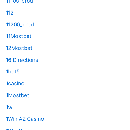
11100_prod
112
11200_prod
11Mostbet
12Mostbet
16 Directions
1bet5
1casino
1Mostbet
1w
1Win AZ Casino