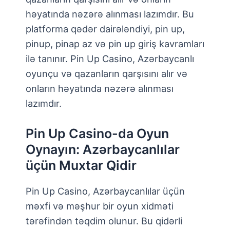
həyatında nəzərə alınması lazımdır. Bu
platforma qədər dairələndiyi, pin up,
pinup, pinap az və pin up giriş kavramları
ilə tanınır. Pin Up Casino, Azərbaycanlı
oyunçu və qazanların qarşısını alır və
onların həyatında nəzərə alınması
lazımdır.
Pin Up Casino-da Oyun
Oynayın: Azərbaycanlılar
üçün Muxtar Qidir
Pin Up Casino, Azərbaycanlılar üçün
məxfi və məşhur bir oyun xidməti
tərəfindən təqdim olunur. Bu qidərli