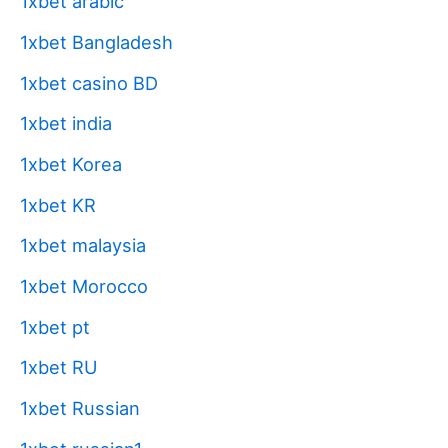
1xbet arabic
1xbet Bangladesh
1xbet casino BD
1xbet india
1xbet Korea
1xbet KR
1xbet malaysia
1xbet Morocco
1xbet pt
1xbet RU
1xbet Russian