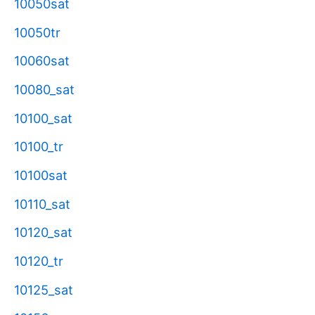
10050sat
10050tr
10060sat
10080_sat
10100_sat
10100_tr
10100sat
10110_sat
10120_sat
10120_tr
10125_sat