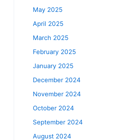
May 2025
April 2025
March 2025
February 2025
January 2025
December 2024
November 2024
October 2024
September 2024
August 2024