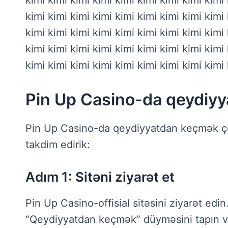
kimi kimi kimi kimi kimi kimi kimi kimi kimi 
kimi kimi kimi kimi kimi kimi kimi kimi kimi 
kimi kimi kimi kimi kimi kimi kimi kimi kimi 
kimi kimi kimi kimi kimi kimi kimi kimi kimi 
kimi kimi kimi kimi kimi kimi kimi kimi kimi 
Pin Up Casino-da qeydiy
Pin Up Casino-da qeydiyyatdan keçmək çox 
takdim edirik:
Adım 1: Sitəni ziyarət et
Pin Up Casino-offisial sitəsini ziyarət edi
“Qeydiyyatdan keçmək” düyməsini tapın və