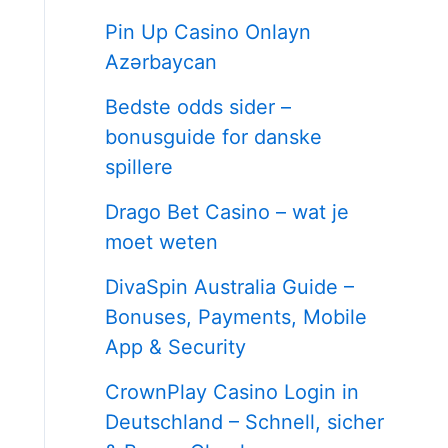
Pin Up Casino Onlayn
Azərbaycan
Bedste odds sider –
bonusguide for danske
spillere
Drago Bet Casino – wat je
moet weten
DivaSpin Australia Guide –
Bonuses, Payments, Mobile
App & Security
CrownPlay Casino Login in
Deutschland – Schnell, sicher