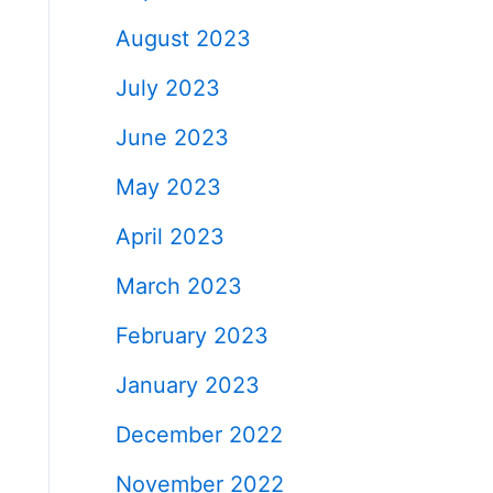
August 2023
July 2023
June 2023
May 2023
April 2023
March 2023
February 2023
January 2023
December 2022
November 2022