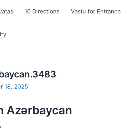
vatas
16 Directions
Vastu for Entrance
ity
rbaycan.3483
r 18, 2025
yn Azərbaycan