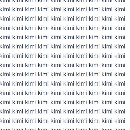
kimi kimi kimi kimi kimi kimi kimi kimi kimi kimi
kimi kimi kimi kimi kimi kimi kimi kimi kimi kimi
kimi kimi kimi kimi kimi kimi kimi kimi kimi kimi
kimi kimi kimi kimi kimi kimi kimi kimi kimi kimi
kimi kimi kimi kimi kimi kimi kimi kimi kimi kimi
kimi kimi kimi kimi kimi kimi kimi kimi kimi kimi
kimi kimi kimi kimi kimi kimi kimi kimi kimi kimi
kimi kimi kimi kimi kimi kimi kimi kimi kimi kimi
kimi kimi kimi kimi kimi kimi kimi kimi kimi kimi
kimi kimi kimi kimi kimi kimi kimi kimi kimi kimi
kimi kimi kimi kimi kimi kimi kimi kimi kimi kimi
kimi kimi kimi kimi kimi kimi kimi kimi kimi kimi
kimi kimi kimi kimi kimi kimi kimi kimi kimi kimi
kimi kimi kimi kimi kimi kimi kimi kimi kimi kimi