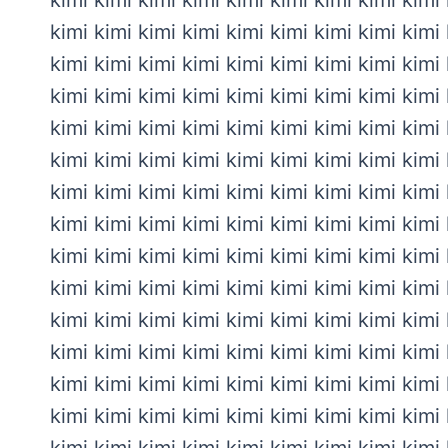
kimi kimi kimi kimi kimi kimi kimi kimi kimi 
kimi kimi kimi kimi kimi kimi kimi kimi kimi 
kimi kimi kimi kimi kimi kimi kimi kimi kimi 
kimi kimi kimi kimi kimi kimi kimi kimi kimi 
kimi kimi kimi kimi kimi kimi kimi kimi kimi 
kimi kimi kimi kimi kimi kimi kimi kimi kimi 
kimi kimi kimi kimi kimi kimi kimi kimi kimi 
kimi kimi kimi kimi kimi kimi kimi kimi kimi 
kimi kimi kimi kimi kimi kimi kimi kimi kimi 
kimi kimi kimi kimi kimi kimi kimi kimi kimi 
kimi kimi kimi kimi kimi kimi kimi kimi kimi 
kimi kimi kimi kimi kimi kimi kimi kimi kimi 
kimi kimi kimi kimi kimi kimi kimi kimi kimi 
kimi kimi kimi kimi kimi kimi kimi kimi kimi 