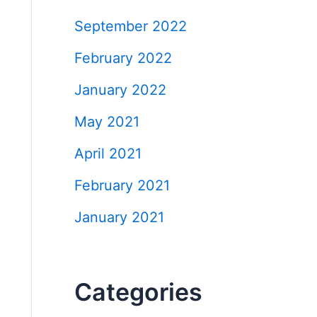
September 2022
February 2022
January 2022
May 2021
April 2021
February 2021
January 2021
Categories