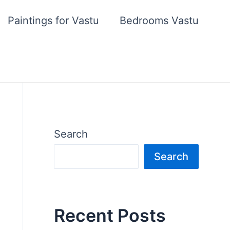
Paintings for Vastu
Bedrooms Vastu
Search
Search
Recent Posts