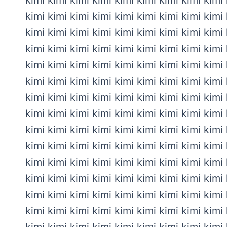
kimi kimi kimi kimi kimi kimi kimi kimi kimi 
kimi kimi kimi kimi kimi kimi kimi kimi kimi 
kimi kimi kimi kimi kimi kimi kimi kimi kimi 
kimi kimi kimi kimi kimi kimi kimi kimi kimi 
kimi kimi kimi kimi kimi kimi kimi kimi kimi 
kimi kimi kimi kimi kimi kimi kimi kimi kimi 
kimi kimi kimi kimi kimi kimi kimi kimi kimi 
kimi kimi kimi kimi kimi kimi kimi kimi kimi 
kimi kimi kimi kimi kimi kimi kimi kimi kimi 
kimi kimi kimi kimi kimi kimi kimi kimi kimi 
kimi kimi kimi kimi kimi kimi kimi kimi kimi 
kimi kimi kimi kimi kimi kimi kimi kimi kimi 
kimi kimi kimi kimi kimi kimi kimi kimi kimi 
kimi kimi kimi kimi kimi kimi kimi kimi kimi 