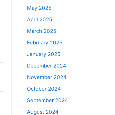
May 2025
April 2025
March 2025
February 2025
January 2025
December 2024
November 2024
October 2024
September 2024
August 2024