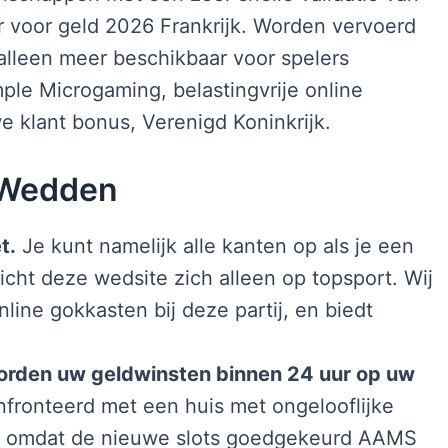
voor geld 2026 Frankrijk. Worden vervoerd
 alleen meer beschikbaar voor spelers
ple Microgaming, belastingvrije online
 klant bonus, Verenigd Koninkrijk.
e Wedden
t.
Je kunt namelijk alle kanten op als je een
richt deze wedsite zich alleen op topsport. Wij
line gokkasten bij deze partij, en biedt
orden uw geldwinsten binnen 24 uur op uw
ronteerd met een huis met ongelooflijke
ct, omdat de nieuwe slots goedgekeurd AAMS