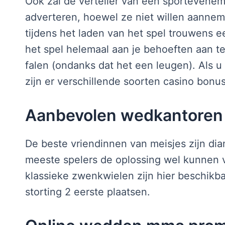
Ook zal de verteller van een sportevene
adverteren, hoewel ze niet willen aanneme
tijdens het laden van het spel trouwens e
het spel helemaal aan je behoeften aan t
falen (ondanks dat het een leugen). Als u
zijn er verschillende soorten casino bonu
Aanbevolen wedkantoren 
De beste vriendinnen van meisjes zijn di
meeste spelers de oplossing wel kunnen
klassieke zwenkwielen zijn hier beschik
storting 2 eerste plaatsen.