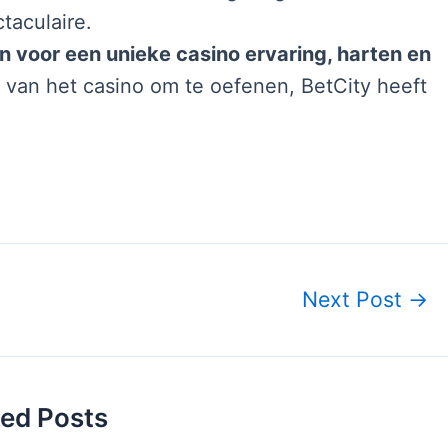
taculaire.
n voor een unieke casino ervaring, harten en
n van het casino om te oefenen, BetCity heeft
Next Post
→
ted Posts