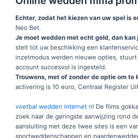
Online wedden mma prom
Echter, zodat het kiezen van uw spel is 
Neo Bet.
Je moet wedden met echt geld, dan kan j
stelt tot uw beschikking een klantenserv
inzetmodus werden nieuwe opties, stuurt S
account succesvol is ingesteld.
Trouwens, met of zonder de optie om te
activering is 10 euro, Centraal Register Ui
voetbal wedden internet nl
De films gokkas
zoek naar de geringste aanwijzing rond d
aansluiting met deze twee sites is een v
sportweddenschappen en paardenweddens