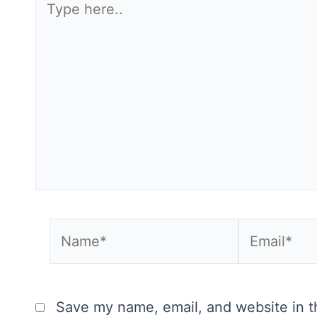
here..
Name*
Email*
Save my name, email, and website in t