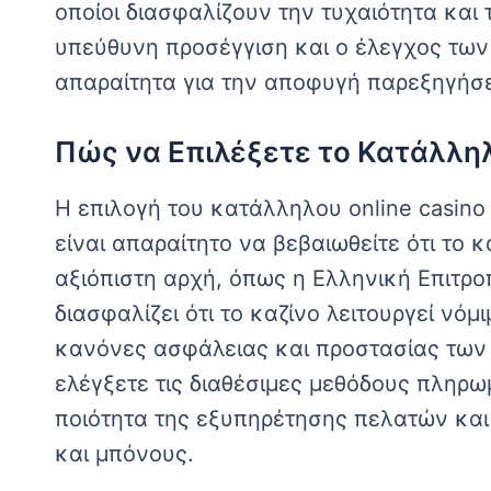
οποίοι διασφαλίζουν την τυχαιότητα και
υπεύθυνη προσέγγιση και ο έλεγχος των 
απαραίτητα για την αποφυγή παρεξηγήσ
Πώς να Επιλέξετε το Κατάλληλ
Η επιλογή του κατάλληλου online casino
είναι απαραίτητο να βεβαιωθείτε ότι το κ
αξιόπιστη αρχή, όπως η Ελληνική Επιτρο
διασφαλίζει ότι το καζίνο λειτουργεί νό
κανόνες ασφάλειας και προστασίας των 
ελέγξετε τις διαθέσιμες μεθόδους πληρωμ
ποιότητα της εξυπηρέτησης πελατών και
και μπόνους.