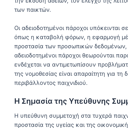
την έκδοση αδειών, τον έλεγχο της λειτο
των παικτών.
Οι αδειοδοτημένοι πάροχοι υπόκεινται σ
όπως η καταβολή φόρων, η εφαρμογή μέτ
προστασία των προσωπικών δεδομένων, 
αδειοδοτημένοι πάροχοι θεωρούνται παρά
ενδέχεται να αντιμετωπίσουν προβλήμα
της νομοθεσίας είναι απαραίτητη για τη
περιβάλλοντος παιχνιδιού.
Η Σημασία της Υπεύθυνης Συμ
Η υπεύθυνη συμμετοχή στα τυχερά παιχνί
προστασία της υγείας και της οικονομικ