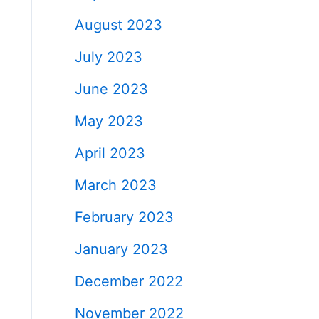
August 2023
July 2023
June 2023
May 2023
April 2023
March 2023
February 2023
January 2023
December 2022
November 2022