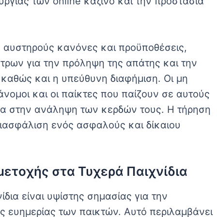
υργίας των online καζίνο και την προστασία
ε αυστηρούς κανόνες και προϋποθέσεις,
ρων για την πρόληψη της απάτης και την
καθώς και η υπεύθυνη διαφήμιση. Οι μη
νομοι και οι παίκτες που παίζουν σε αυτούς
τα στην ανάληψη των κερδών τους. Η τήρηση
 διασφάλιση ενός ασφαλούς και δίκαιου
μετοχής στα Τυχερά Παιχνίδια
δια είναι υψίστης σημασίας για την
ής ευημερίας των παικτών. Αυτό περιλαμβάνει