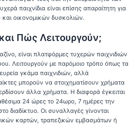
χερά παιχνίδια είναι επίσης απαραίτητη για
και οικονομικών δυσκολιών.
o και Πώς Λειτουργούν;
καζίνο, είναι πλατφόρμες τυχερών παιχνιδιών
ύου. Λειτουργούν με παρόμοιο τρόπο όπως τα
ευρεία γκάμα παιχνιδιών, αλλά
αίκτες μπορούν να στοιχηματίσουν χρήματα
κερδίσουν άλλα χρήματα. Η διαφορά έγκειται
ιαθέσιμα 24 ώρες το 24ωρο, 7 ημέρες την
το διαδίκτυο. Οι συναλλαγές γίνονται
τικών καρτών, τραπεζικών εμβασμάτων ή