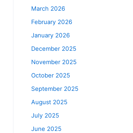
March 2026
February 2026
January 2026
December 2025
November 2025
October 2025
September 2025
August 2025
July 2025
June 2025