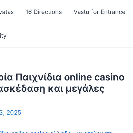
vatas
16 Directions
Vastu for Entrance
ity
ία Παιχνίδια online casino
ιασκέδαση και μεγάλες
3, 2025