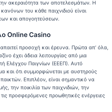
 την ακεραιότητα των αποτελεσμάτων. Η
κανόνων του κάθε παιχνιδιού είναι
εων και απογοητεύσεων.
ο Online Casino
 απαιτεί προσοχή και έρευνα. Πρώτα απ’ όλα,
αζίνο έχει άδεια λειτουργίας από μια
πή Ελέγχου Παιγνίων (ΕΕΕΠ). Αυτό
μιμα και ότι συμμορφώνεται με αυστηρούς
παικτών. Επιπλέον, είναι σημαντικό να
ής, την ποικιλία των παιχνιδιών, την
 τις προσφερόμενες προωθητικές ενέργειες