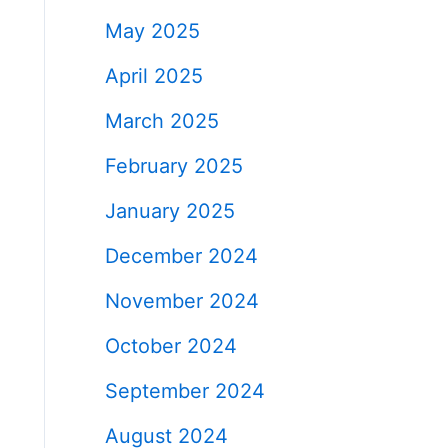
May 2025
April 2025
March 2025
February 2025
January 2025
December 2024
November 2024
October 2024
September 2024
August 2024