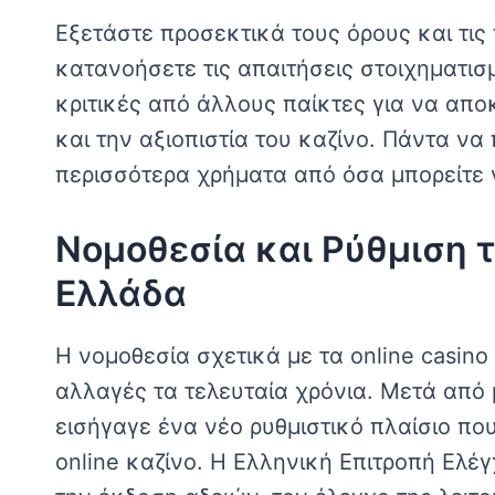
Εξετάστε προσεκτικά τους όρους και τι
κατανοήσετε τις απαιτήσεις στοιχηματισ
κριτικές από άλλους παίκτες για να αποκ
και την αξιοπιστία του καζίνο. Πάντα να
περισσότερα χρήματα από όσα μπορείτε 
Νομοθεσία και Ρύθμιση τ
Ελλάδα
Η νομοθεσία σχετικά με τα online casin
αλλαγές τα τελευταία χρόνια. Μετά από
εισήγαγε ένα νέο ρυθμιστικό πλαίσιο που
online καζίνο. Η Ελληνική Επιτροπή Ελέγ