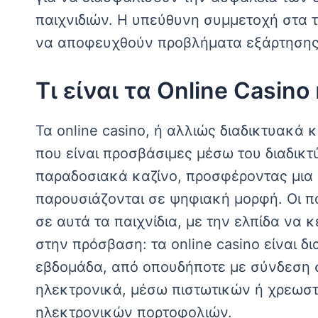
παιχνιδιών. Η υπεύθυνη συμμετοχή στα τυ
να αποφευχθούν προβλήματα εξάρτησης 
Τι είναι τα Online Casin
Τα online casino, ή αλλιώς διαδικτυακά 
που είναι προσβάσιμες μέσω του διαδικτ
παραδοσιακά καζίνο, προσφέροντας μια 
παρουσιάζονται σε ψηφιακή μορφή. Οι π
σε αυτά τα παιχνίδια, με την ελπίδα να 
στην πρόσβαση: τα online casino είναι δ
εβδομάδα, από οπουδήποτε με σύνδεση σ
ηλεκτρονικά, μέσω πιστωτικών ή χρεωσ
ηλεκτρονικών πορτοφολιών.