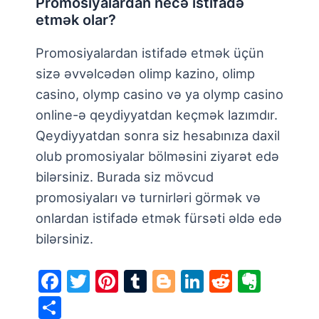
Promosiyalardan necə istifadə
etmək olar?
Promosiyalardan istifadə etmək üçün
sizə əvvəlcədən olimp kazino, olimp
casino, olymp casino və ya olymp casino
online-ə qeydiyyatdan keçmək lazımdır.
Qeydiyyatdan sonra siz hesabınıza daxil
olub promosiyalar bölməsini ziyarət edə
bilərsiniz. Burada siz mövcud
promosiyaları və turnirləri görmək və
onlardan istifadə etmək fürsəti əldə edə
bilərsiniz.
F
T
Pi
T
Bl
Li
R
E
a
w
nt
u
o
n
e
v
S