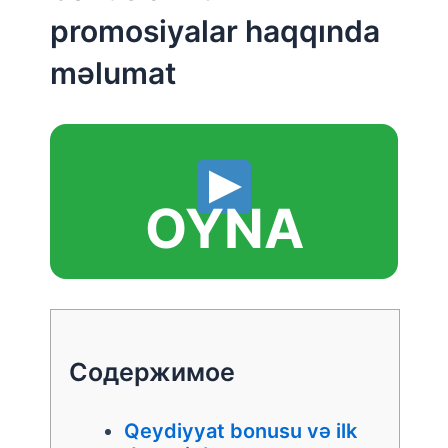
promosiyalar haqqında
məlumat
OYNA
Содержимое
Qeydiyyat bonusu və ilk