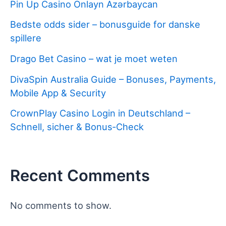
Pin Up Casino Onlayn Azərbaycan
Bedste odds sider – bonusguide for danske
spillere
Drago Bet Casino – wat je moet weten
DivaSpin Australia Guide – Bonuses, Payments,
Mobile App & Security
CrownPlay Casino Login in Deutschland –
Schnell, sicher & Bonus‑Check
Recent Comments
No comments to show.