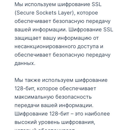
Мы используем шифрование SSL
(Secure Sockets Layer), которое
обеспечивает безопасную передачу
вашей информации. Шифрование SSL
защищает вашу информацию от
несанкционированного доступа и
обеспечивает безопасную передачу
данных.
Мы также используем шифрование
128-бит, которое обеспечивает
максимальную безопасность
передачи вашей информации.
Шифрование 128-бит – это наиболее
высокий уровень шифрования,