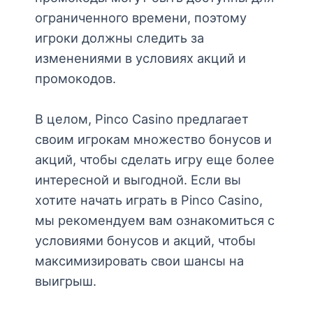
ограниченного времени, поэтому
игроки должны следить за
изменениями в условиях акций и
промокодов.
В целом, Pinco Casino предлагает
своим игрокам множество бонусов и
акций, чтобы сделать игру еще более
интересной и выгодной. Если вы
хотите начать играть в Pinco Casino,
мы рекомендуем вам ознакомиться с
условиями бонусов и акций, чтобы
максимизировать свои шансы на
выигрыш.