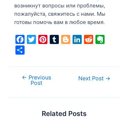
возникнут вопросы или проблемы,
пожалуйста, свяжитесь с нами. Мы
готовы помочь вам в любое время.
F
T
Pi
T
Bl
Li
R
E
a
w
nt
u
o
n
e
v
S
c
itt
er
m
g
k
d
er
h
e
er
e
bl
g
e
di
n
ar
b
st
r
er
dI
t
ot
e
←
Previous
Post
Next Post
→
o
n
e
Post
navigation
o
k
Related Posts