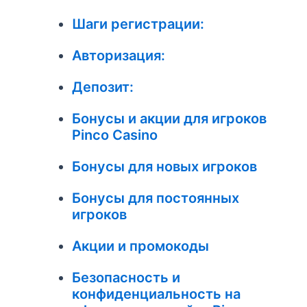
Шаги регистрации:
Авторизация:
Депозит:
Бонусы и акции для игроков
Pinco Casino
Бонусы для новых игроков
Бонусы для постоянных
игроков
Акции и промокоды
Безопасность и
конфиденциальность на