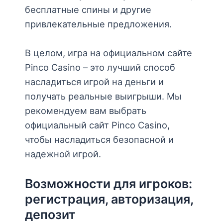
бесплатные спины и другие
привлекательные предложения.
В целом, игра на официальном сайте
Pinco Casino – это лучший способ
насладиться игрой на деньги и
получать реальные выигрыши. Мы
рекомендуем вам выбрать
официальный сайт Pinco Casino,
чтобы насладиться безопасной и
надежной игрой.
Возможности для игроков:
регистрация, авторизация,
депозит