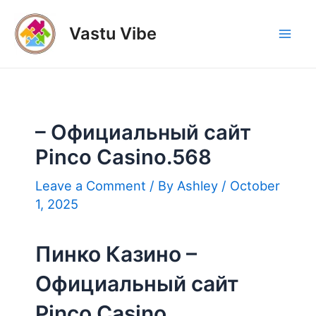
Skip
to
Vastu Vibe
Mai
content
Men
– Официальный сайт
Pinco Casino.568
Leave a Comment
/ By
Ashley
/
October
1, 2025
Пинко Казино –
Официальный сайт
Pinco Casino