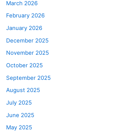
March 2026
February 2026
January 2026
December 2025
November 2025
October 2025
September 2025
August 2025
July 2025
June 2025
May 2025