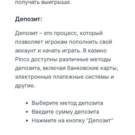
получать выигрыши.
Депозит:
Депозит – это процесс, который
позволяет игрокам пополнить свой
аккаунт и начать играть. В казино
Pinco доступны различные методы
депозита, включая банковские карты,
электронные платежные системы и
другие.
Выберите метод депозита
Введите сумму депозита
Нажмите на кнопку “Депозит”