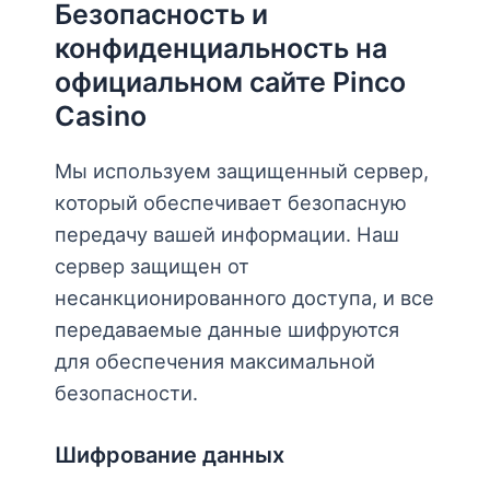
Безопасность и
конфиденциальность на
официальном сайте Pinco
Casino
Мы используем защищенный сервер,
который обеспечивает безопасную
передачу вашей информации. Наш
сервер защищен от
несанкционированного доступа, и все
передаваемые данные шифруются
для обеспечения максимальной
безопасности.
Шифрование данных