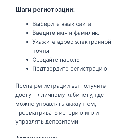
Шаги регистрации:
Выберите язык сайта
Введите имя и фамилию
Укажите адрес электронной
почты
Создайте пароль
Подтвердите регистрацию
После регистрации вы получите
доступ к личному кабинету, где
можно управлять аккаунтом,
просматривать историю игр и
управлять депозитами.