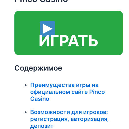
ИГРАТЬ
Содержимое
Преимущества игры на
официальном сайте Pinco
Casino
Возможности для игроков:
регистрация, авторизация,
депозит