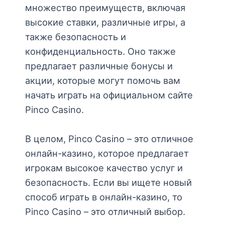
множество преимуществ, включая
высокие ставки, различные игры, а
также безопасность и
конфиденциальность. Оно также
предлагает различные бонусы и
акции, которые могут помочь вам
начать играть на официальном сайте
Pinco Casino.
В целом, Pinco Casino – это отличное
онлайн-казино, которое предлагает
игрокам высокое качество услуг и
безопасность. Если вы ищете новый
способ играть в онлайн-казино, то
Pinco Casino – это отличный выбор.