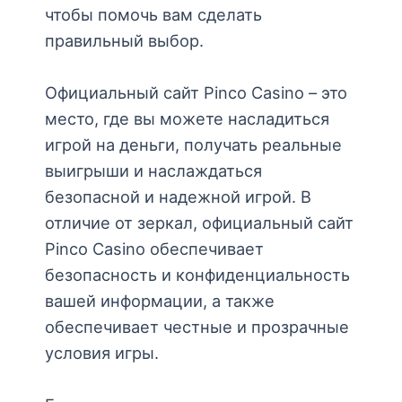
чтобы помочь вам сделать
правильный выбор.
Официальный сайт Pinco Casino – это
место, где вы можете насладиться
игрой на деньги, получать реальные
выигрыши и наслаждаться
безопасной и надежной игрой. В
отличие от зеркал, официальный сайт
Pinco Casino обеспечивает
безопасность и конфиденциальность
вашей информации, а также
обеспечивает честные и прозрачные
условия игры.