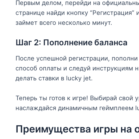
Первым делом, перейди на официальный
странице найди кнопку “Регистрация” 
займет всего несколько минут.
Шаг 2: Пополнение баланса
После успешной регистрации, пополни 
способ оплаты и следуй инструкциям 
делать ставки в lucky jet.
Теперь ты готов к игре! Выбирай свой 
наслаждайся динамичным геймплеем luc
Преимущества игры на 