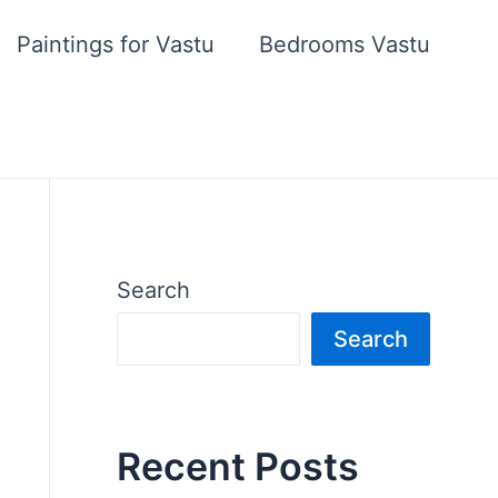
Paintings for Vastu
Bedrooms Vastu
Search
Search
Recent Posts