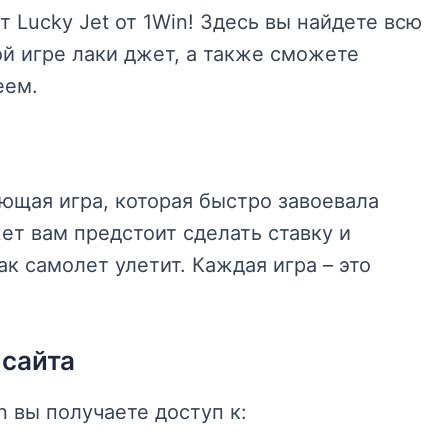
 Lucky Jet от 1Win! Здесь вы найдете всю
 игре лаки джет, а также сможете
еем.
ающая игра, которая быстро завоевала
ет вам предстоит сделать ставку и
ак самолет улетит. Каждая игра – это
сайта
n вы получаете доступ к: