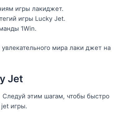
ниям игры лакиджет.
егий игры Lucky Jet.
манды 1Win.
 увлекательного мира лаки джет на
y Jet
о. Следуй этим шагам, чтобы быстро
jet игры.