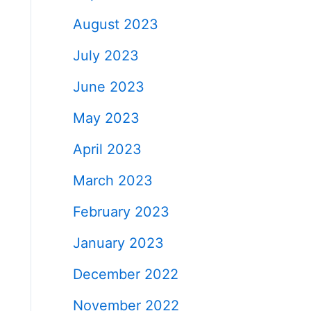
August 2023
July 2023
June 2023
May 2023
April 2023
March 2023
February 2023
January 2023
December 2022
November 2022