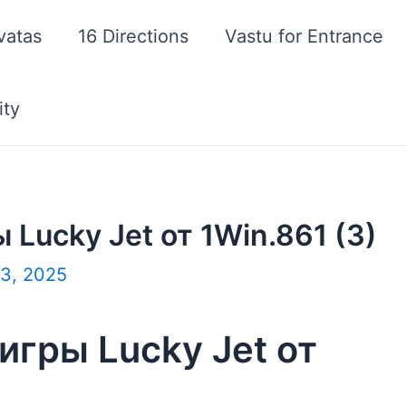
vatas
16 Directions
Vastu for Entrance
ity
 Lucky Jet от 1Win.861 (3)
23, 2025
гры Lucky Jet от