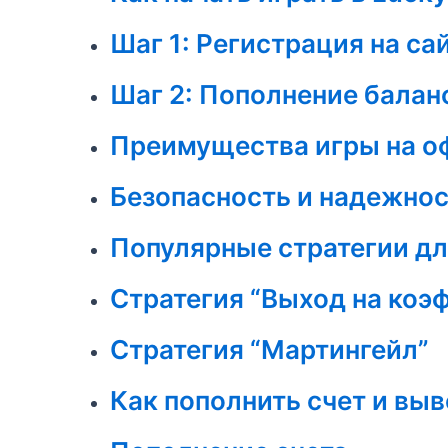
Шаг 1: Регистрация на са
Шаг 2: Пополнение балан
Преимущества игры на о
Безопасность и надежнос
Популярные стратегии дл
Стратегия “Выход на коэ
Стратегия “Мартингейл”
Как пополнить счет и вы