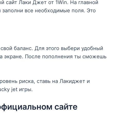
 сайт Лаки Джет от 1Win. На главной
и заполни все необходимые поля. Это
свой баланс. Для этого выбери удобный
на экране. После пополнения ты сможешь
уровень риска, ставь на Лакиджет и
ky jet игры.
официальном сайте