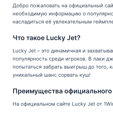
Добро пожаловать на официальный сайт
необходимую информацию о популярной
насладиться её увлекательным геймпл
Что такое Lucky Jet?
Lucky Jet – это динамичная и захватыв
популярность среди игроков. В лаки дж
попытаться забрать выигрыш до того, к
уникальный шанс сорвать куш!
Преимущества официального 
На официальном сайте Lucky Jet от 1Wi