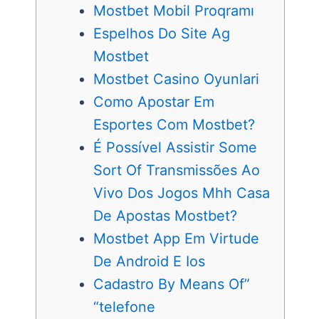
Mostbet Mobil Proqramı
Espelhos Do Site Ag
Mostbet
Mostbet Casino Oyunlari
Como Apostar Em
Esportes Com Mostbet?
É Possível Assistir Some
Sort Of Transmissões Ao
Vivo Dos Jogos Mhh Casa
De Apostas Mostbet?
Mostbet App Em Virtude
De Android E Ios
Cadastro By Means Of”
“telefone