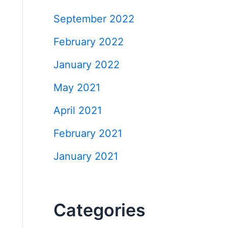
September 2022
February 2022
January 2022
May 2021
April 2021
February 2021
January 2021
Categories