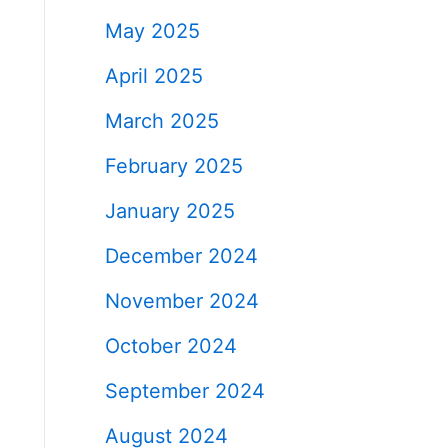
May 2025
April 2025
March 2025
February 2025
January 2025
December 2024
November 2024
October 2024
September 2024
August 2024