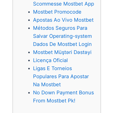
Scommesse Mostbet App
Mostbet Promocode
Apostas Ao Vivo Mostbet
Métodos Seguros Para
Salvar Operating-system
Dados De Mostbet Login
Mostbet Müştəri Dəstəyi
Licença Oficial
Ligas E Torneios
Populares Para Apostar
Na Mostbet
No Down Payment Bonus
From Mostbet Pk!