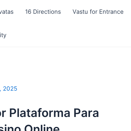
vatas
16 Directions
Vastu for Entrance
ity
6, 2025
r Plataforma Para
sino Online