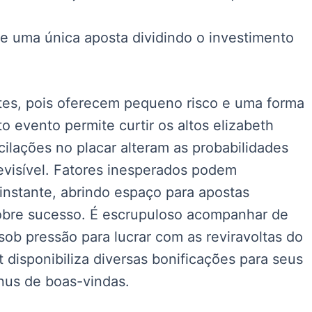
e uma única aposta dividindo o investimento
antes, pois oferecem pequeno risco e uma forma
to evento permite curtir os altos elizabeth
cilações no placar alteram as probabilidades
revisível. Fatores inesperados podem
 instante, abrindo espaço para apostas
obre sucesso. É escrupuloso acompanhar de
sob pressão para lucrar com as reviravoltas do
 disponibiliza diversas bonificações para seus
nus de boas-vindas.