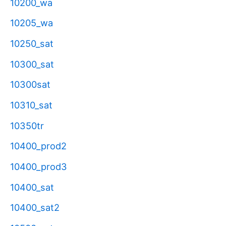
10200_wa
10205_wa
10250_sat
10300_sat
10300sat
10310_sat
10350tr
10400_prod2
10400_prod3
10400_sat
10400_sat2