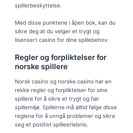
spillerbeskyttelse.
Med disse punktene i åpen bok, kan du
sikre deg at du velger et trygt og
lisensert casino for dine spillebehov.
Regler og forpliktelser for
norske spillere
Norsk casino og norske casino har en
rekke regler og forpliktelser for sine
spillere for å sikre et trygt og fair
spillemiljø. Spillerne må alltid følge disse
reglene for å unngå problemer og sikre
seg et positivt spilleerlebnis.