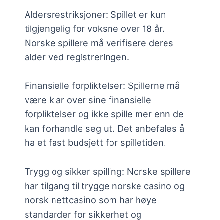
Aldersrestriksjoner: Spillet er kun
tilgjengelig for voksne over 18 år.
Norske spillere må verifisere deres
alder ved registreringen.
Finansielle forpliktelser: Spillerne må
være klar over sine finansielle
forpliktelser og ikke spille mer enn de
kan forhandle seg ut. Det anbefales å
ha et fast budsjett for spilletiden.
Trygg og sikker spilling: Norske spillere
har tilgang til trygge norske casino og
norsk nettcasino som har høye
standarder for sikkerhet og