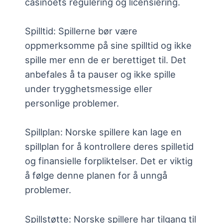
casinoets regulering og licensiering.
Spilltid: Spillerne bør være
oppmerksomme på sine spilltid og ikke
spille mer enn de er berettiget til. Det
anbefales å ta pauser og ikke spille
under trygghetsmessige eller
personlige problemer.
Spillplan: Norske spillere kan lage en
spillplan for å kontrollere deres spilletid
og finansielle forpliktelser. Det er viktig
å følge denne planen for å unngå
problemer.
Spillstøtte: Norske spillere har tilgang til