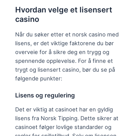
Hvordan velge et lisensert
casino
Når du søker etter et norsk casino med
lisens, er det viktige faktorene du bør
overveie for å sikre deg en trygg og
spennende opplevelse. For å finne et
trygt og lisensert casino, bør du se på
følgende punkter:
Lisens og regulering
Det er viktig at casinoet har en gyldig
lisens fra Norsk Tipping. Dette sikrer at
casinoet følger lovlige standarder og
regler for spilletilbud. Selv om lisensen