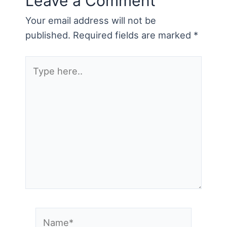
Leave a Comment
Your email address will not be
published.
Required fields are marked
*
Type
here..
Name*