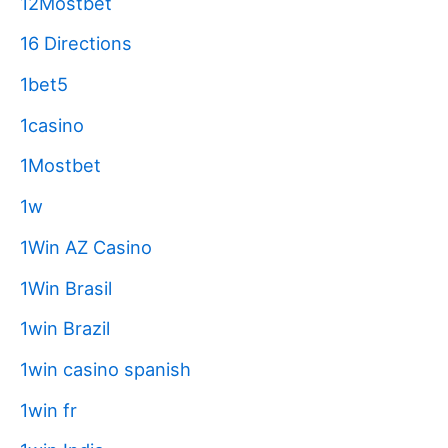
12Mostbet
16 Directions
1bet5
1casino
1Mostbet
1w
1Win AZ Casino
1Win Brasil
1win Brazil
1win casino spanish
1win fr