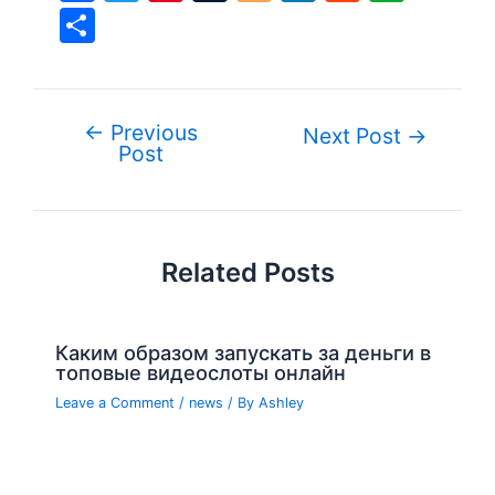
a
w
nt
u
o
n
e
v
S
c
itt
er
m
g
k
d
er
h
e
er
e
bl
g
e
di
n
ar
b
st
r
er
dI
t
ot
e
←
Previous
Post
Next Post
→
o
n
e
Post
navigation
o
k
Related Posts
Каким образом запускать за деньги в
топовые видеослоты онлайн
Leave a Comment
/
news
/ By
Ashley