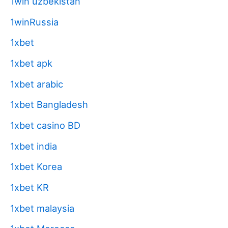
1win uzbekistan
1winRussia
1xbet
1xbet apk
1xbet arabic
1xbet Bangladesh
1xbet casino BD
1xbet india
1xbet Korea
1xbet KR
1xbet malaysia