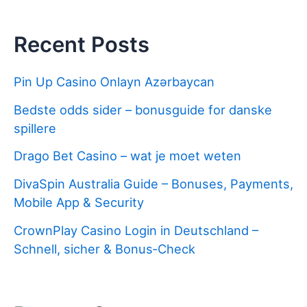
Recent Posts
Pin Up Casino Onlayn Azərbaycan
Bedste odds sider – bonusguide for danske
spillere
Drago Bet Casino – wat je moet weten
DivaSpin Australia Guide – Bonuses, Payments,
Mobile App & Security
CrownPlay Casino Login in Deutschland –
Schnell, sicher & Bonus‑Check