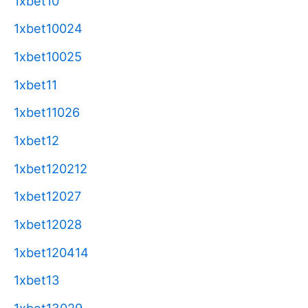
1xbet10
1xbet10024
1xbet10025
1xbet11
1xbet11026
1xbet12
1xbet120212
1xbet12027
1xbet12028
1xbet120414
1xbet13