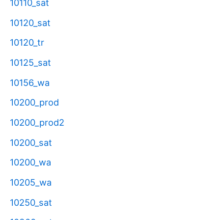
10110_sat
10120_sat
10120_tr
10125_sat
10156_wa
10200_prod
10200_prod2
10200_sat
10200_wa
10205_wa
10250_sat