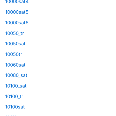
10000sat4
10000sat5
10000sat6
10050_tr
10050sat
10050tr
10060sat
10080_sat
10100_sat
10100_tr
10100sat