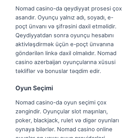
Nomad casino-da qeydiyyat prosesi çox
asandır. Oyunçu yalnız adı, soyadı, e-
poçt ünvanı və şifrəsini daxil etməlidir.
Qeydiyyatdan sonra oyunçu hesabını
aktivləşdirmək üçün e-poçt ünvanına
göndərilən linkə daxil olmalıdır. Nomad
casino azerbaijan oyunçularına xüsusi
təkliflər və bonuslar təqdim edir.
Oyun Seçimi
Nomad casino-da oyun seçimi çox
zəngindir. Oyunçular slot maşınları,
poker, blackjack, rulet və digər oyunları
oynaya bilərlər. Nomad casino online
oyunlar ən yaxşı oyun providerləri