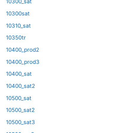
10300_sat
10300sat
10310_sat
10350tr
10400_prod2
10400_prod3
10400_sat
10400_sat2
10500_sat
10500_sat2
10500_sat3