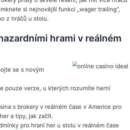
rokery přišly o skvělé řešení, jak mít více hráčů
mknete si nejnovější funkci „wager trailing“,
o z hráčů u stolu.
 hazardními hrami v reálném
pojte se s novým
te pouze verze, u kterých rozumíte herní
asina s brokery v reálném čase v Americe pro
er a tipy, jak začít.
dmínky pro hraní her u stolu v reálném čase