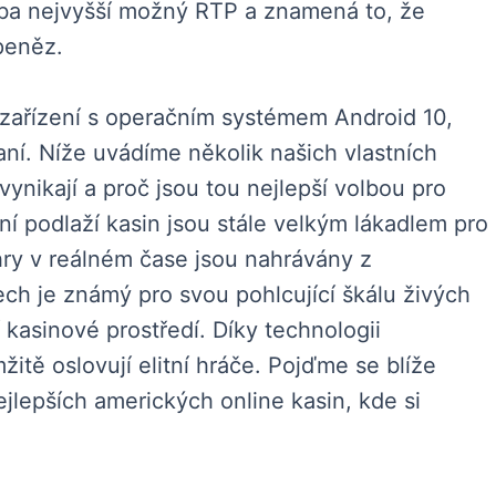
uba nejvyšší možný RTP a znamená to, že
peněz.
i zařízení s operačním systémem Android 10,
aní. Níže uvádíme několik našich vlastních
a vynikají a proč jsou tou nejlepší volbou pro
í podlaží kasin jsou stále velkým lákadlem pro
hry v reálném čase jsou nahrávány z
ch je známý pro svou pohlcující škálu živých
 kasinové prostředí. Díky technologii
itě oslovují elitní hráče. Pojďme se blíže
ejlepších amerických online kasin, kde si