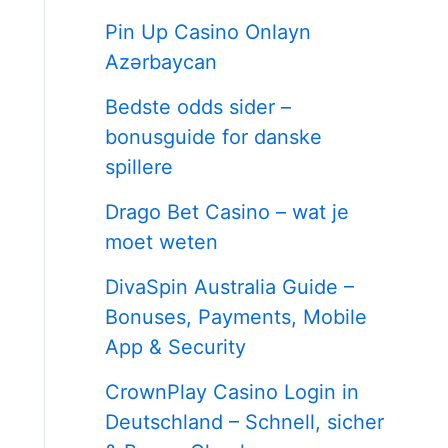
Pin Up Casino Onlayn
Azərbaycan
Bedste odds sider –
bonusguide for danske
spillere
Drago Bet Casino – wat je
moet weten
DivaSpin Australia Guide –
Bonuses, Payments, Mobile
App & Security
CrownPlay Casino Login in
Deutschland – Schnell, sicher