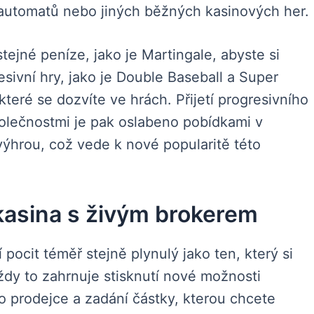
 automatů nebo jiných běžných kasinových her.
tejné peníze, jako je Martingale, abyste si
esivní hry, jako je Double Baseball a Super
které se dozvíte ve hrách. Přijetí progresivního
olečnostmi je pak oslabeno pobídkami v
ýhrou, což vede k nové popularitě této
 kasina s živým brokerem
 pocit téměř stejně plynulý jako ten, který si
dy to zahrnuje stisknutí nové možnosti
o prodejce a zadání částky, kterou chcete