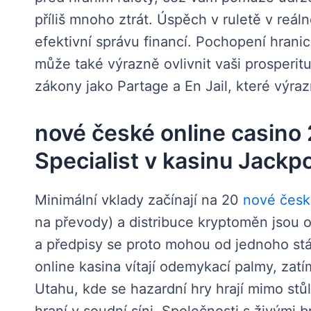
příliš mnoho ztrát. Úspěch v ruletě v reál
efektivní správu financí. Pochopení hrani
může také výrazně ovlivnit vaši prosperit
zákony jako Partage a En Jail, které výraz
nové české online casino
Specialist v kasinu Jackpo
Minimální vklady začínají na 20
nové česk
na převody) a distribuce kryptoměn jsou
a předpisy se proto mohou od jednoho státu
online kasina vítají odemykací palmy, zat
Utahu, kde se hazardní hry hrají mimo stů