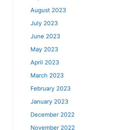
August 2023
July 2023
June 2023
May 2023
April 2023
March 2023
February 2023
January 2023
December 2022
November 2022