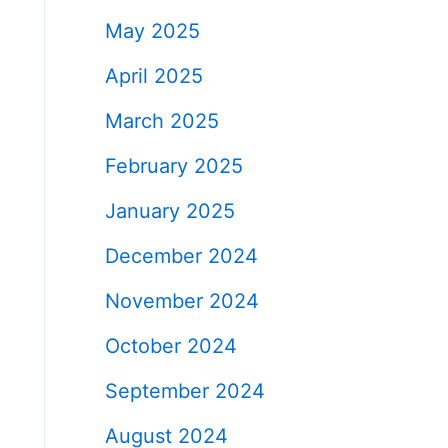
May 2025
April 2025
March 2025
February 2025
January 2025
December 2024
November 2024
October 2024
September 2024
August 2024