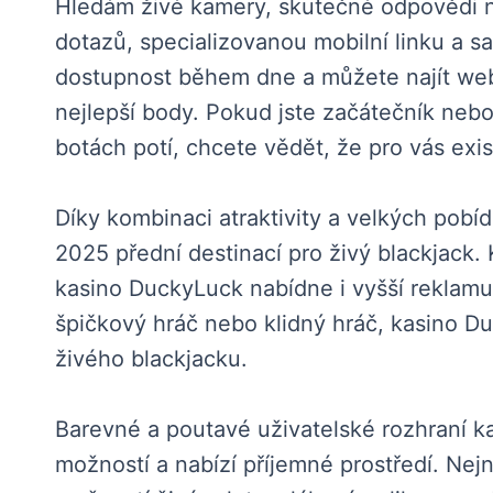
Hledám živé kamery, skutečné odpovědi n
dotazů, specializovanou mobilní linku a 
dostupnost během dne a můžete najít web
nejlepší body. Pokud jste začátečník nebo
botách potí, chcete vědět, že pro vás exist
Díky kombinaci atraktivity a velkých pobí
2025 přední destinací pro živý blackjack
kasino DuckyLuck nabídne i vyšší reklamu, 
špičkový hráč nebo klidný hráč, kasino 
živého blackjacku.
Barevné a poutavé uživatelské rozhraní k
možností a nabízí příjemné prostředí. Nejn