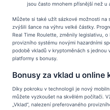
jsou často mnohem přísnější než u
Můžete si také užít sázkové možnosti na s
zvýšili šance na výhru velké částky. Progr
Real Time Roulette, změnily legislativu, o 
provizního systému novými hazardními sp
podobě vkladů v kryptoměnách s jednou v
platformy s bonusy.
Bonusy za vklad u online
Díky pokroku v technologii je nový mobilní
můžete vyzkoušet na skvělém počítači. Vž
„Vklad“, nalezení preferovaného provizníh