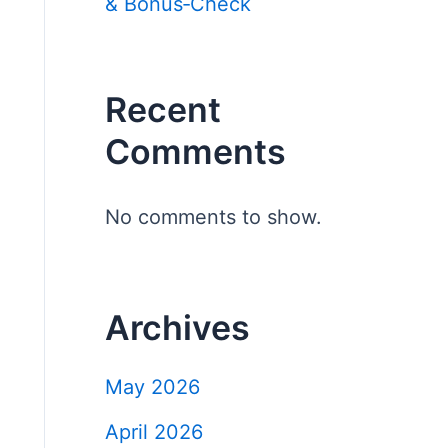
& Bonus‑Check
Recent
Comments
No comments to show.
Archives
May 2026
April 2026