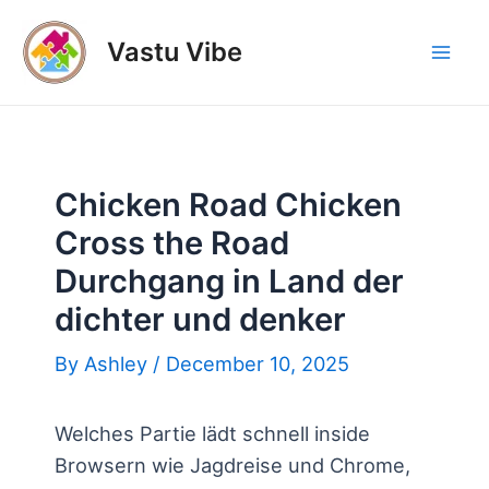
Skip
to
Vastu Vibe
Mai
content
Men
Chicken Road Chicken
Cross the Road
Durchgang in Land der
dichter und denker
By
Ashley
/
December 10, 2025
Welches Partie lädt schnell inside
Browsern wie Jagdreise und Chrome,