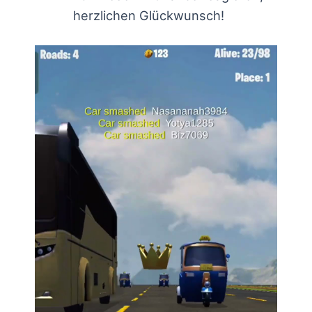
herzlichen Glückwunsch!