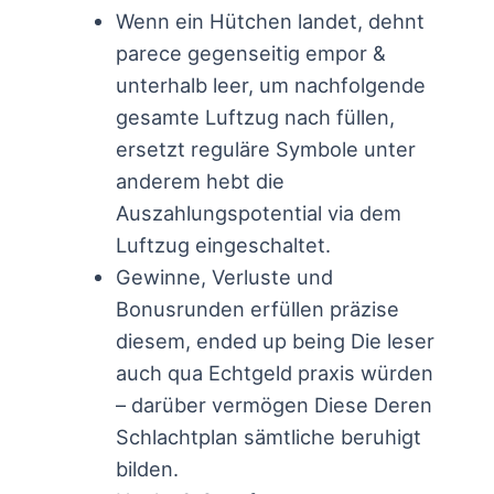
Wenn ein Hütchen landet, dehnt
parece gegenseitig empor &
unterhalb leer, um nachfolgende
gesamte Luftzug nach füllen,
ersetzt reguläre Symbole unter
anderem hebt die
Auszahlungspotential via dem
Luftzug eingeschaltet.
Gewinne, Verluste und
Bonusrunden erfüllen präzise
diesem, ended up being Die leser
auch qua Echtgeld praxis würden
– darüber vermögen Diese Deren
Schlachtplan sämtliche beruhigt
bilden.