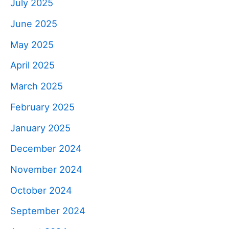
July 2025
June 2025
May 2025
April 2025
March 2025
February 2025
January 2025
December 2024
November 2024
October 2024
September 2024