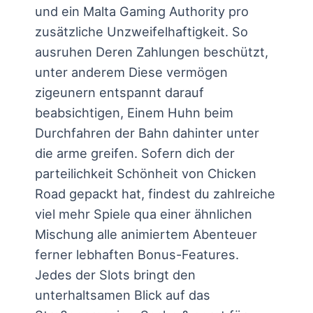
und ein Malta Gaming Authority pro
zusätzliche Unzweifelhaftigkeit. So
ausruhen Deren Zahlungen beschützt,
unter anderem Diese vermögen
zigeunern entspannt darauf
beabsichtigen, Einem Huhn beim
Durchfahren der Bahn dahinter unter
die arme greifen. Sofern dich der
parteilichkeit Schönheit von Chicken
Road gepackt hat, findest du zahlreiche
viel mehr Spiele qua einer ähnlichen
Mischung alle animiertem Abenteuer
ferner lebhaften Bonus-Features.
Jedes der Slots bringt den
unterhaltsamen Blick auf das