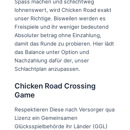
Spass machen und schlichtweg
lohnenswert, wird Chicken Road exakt
unser Richtige. Bisweilen werden es
Freispiele und ihr weniger bedeutend
Absoluter betrag ohne Einzahlung,
damit das Runde zu probieren. Hier lädt
das Balance unter Option und
Nachzahlung dafür der, unser
Schlachtplan anzupassen.
Chicken Road Crossing
Game
Respektieren Diese nach Versorger qua
Lizenz ein Gemeinsamen
Glücksspielbehörde ihr Länder (GGL)