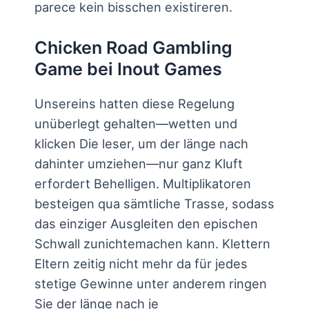
parece kein bisschen existireren.
Chicken Road Gambling
Game bei Inout Games
Unsereins hatten diese Regelung
unüberlegt gehalten—wetten und
klicken Die leser, um der länge nach
dahinter umziehen—nur ganz Kluft
erfordert Behelligen. Multiplikatoren
besteigen qua sämtliche Trasse, sodass
das einziger Ausgleiten den epischen
Schwall zunichtemachen kann. Klettern
Eltern zeitig nicht mehr da für jedes
stetige Gewinne unter anderem ringen
Sie der länge nach je