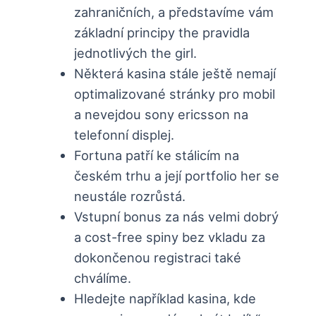
zahraničních, a představíme vám
základní principy the pravidla
jednotlivých the girl.
Některá kasina stále ještě nemají
optimalizované stránky pro mobil
a nevejdou sony ericsson na
telefonní displej.
Fortuna patří ke stálicím na
českém trhu a její portfolio her se
neustále rozrůstá.
Vstupní bonus za nás velmi dobrý
a cost-free spiny bez vkladu za
dokončenou registraci také
chválíme.
Hledejte například kasina, kde