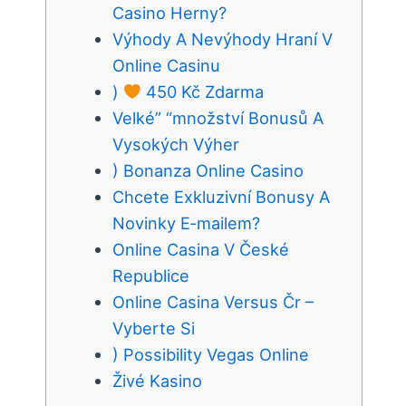
Casino Herny?
Výhody A Nevýhody Hraní V
Online Casinu
)
450 Kč Zdarma
Velké” “množství Bonusů A
Vysokých Výher
) Bonanza Online Casino
Chcete Exkluzivní Bonusy A
Novinky E‑mailem?
Online Casina V České
Republice
Online Casina Versus Čr –
Vyberte Si
) Possibility Vegas Online
Živé Kasino