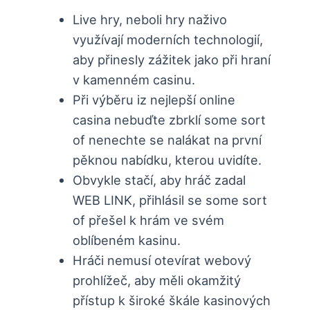
Live hry, neboli hry naživo
využívají moderních technologií,
aby přinesly zážitek jako při hraní
v kamenném casinu.
Při výběru iz nejlepší online
casina nebuďte zbrklí some sort
of nenechte se nalákat na první
pěknou nabídku, kterou uvidíte.
Obvykle stačí, aby hráč zadal
WEB LINK, přihlásil se some sort
of přešel k hrám ve svém
oblíbeném kasinu.
Hráči nemusí otevírat webový
prohlížeč, aby měli okamžitý
přístup k široké škále kasinových