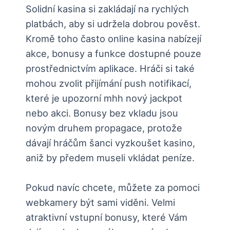
Solidní kasina si zakládají na rychlých
platbách, aby si udržela dobrou pověst.
Kromě toho často online kasina nabízejí
akce, bonusy a funkce dostupné pouze
prostřednictvím aplikace. Hráči si také
mohou zvolit přijímání push notifikací,
které je upozorní mhh nový jackpot
nebo akci. Bonusy bez vkladu jsou
novým druhem propagace, protože
dávají hráčům šanci vyzkoušet kasino,
aniž by předem museli vkládat peníze.
Pokud navíc chcete, můžete za pomoci
webkamery být sami viděni. Velmi
atraktivní vstupní bonusy, které Vám