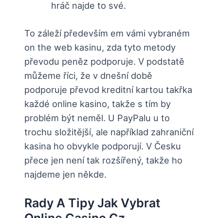
hráč najde to své.
To záleží především em vámi vybraném
on the web kasinu, zda tyto metody
převodu peněz podporuje. V podstatě
můžeme říci, že v dnešní době
podporuje převod kreditní kartou takřka
každé online kasino, takže s tím by
problém být neměl. U PayPalu u to
trochu složitější, ale například zahraniční
kasina ho obvykle podporují. V Česku
přece jen není tak rozšířený, takže ho
najdeme jen někde.
Rady A Tipy Jak Vybrat
Online Casino Cz