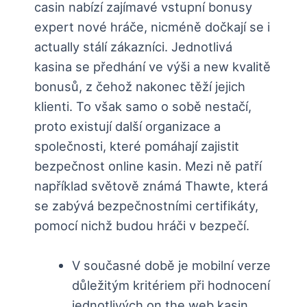
casin nabízí zajímavé vstupní bonusy
expert nové hráče, nicméně dočkají se i
actually stálí zákazníci. Jednotlivá
kasina se předhání ve výši a new kvalitě
bonusů, z čehož nakonec těží jejich
klienti. To však samo o sobě nestačí,
proto existují další organizace a
společnosti, které pomáhají zajistit
bezpečnost online kasin. Mezi ně patří
například světově známá Thawte, která
se zabývá bezpečnostními certifikáty,
pomocí nichž budou hráči v bezpečí.
V současné době je mobilní verze
důležitým kritériem při hodnocení
jednotlivých on the web kasin,