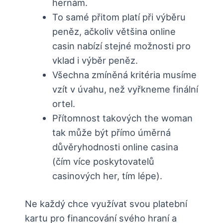
hernám.
To samé přitom platí při výběru
peněz, ačkoliv většina online
casin nabízí stejné možnosti pro
vklad i výběr peněz.
Všechna zmíněná kritéria musíme
vzít v úvahu, než vyřkneme finální
ortel.
Přítomnost takových the woman
tak může být přímo úměrná
důvěryhodnosti online casina
(čím více poskytovatelů
casinových her, tím lépe).
Ne každý chce využívat svou platební
kartu pro financování svého hraní a