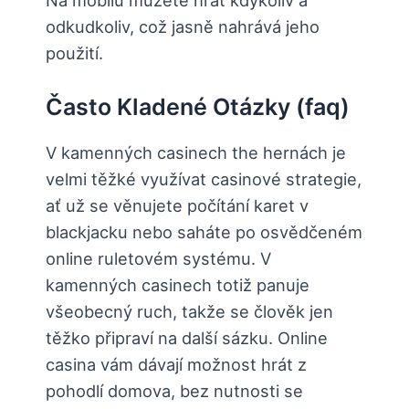
Na mobilu můžete hrát kdykoliv a
odkudkoliv, což jasně nahrává jeho
použití.
Často Kladené Otázky (faq)
V kamenných casinech the hernách je
velmi těžké využívat casinové strategie,
ať už se věnujete počítání karet v
blackjacku nebo saháte po osvědčeném
online ruletovém systému. V
kamenných casinech totiž panuje
všeobecný ruch, takže se člověk jen
těžko připraví na další sázku. Online
casina vám dávají možnost hrát z
pohodlí domova, bez nutnosti se