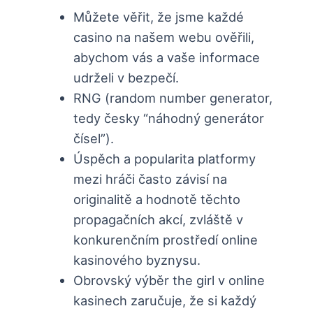
Můžete věřit, že jsme každé
casino na našem webu ověřili,
abychom vás a vaše informace
udrželi v bezpečí.
RNG (random number generator,
tedy česky “náhodný generátor
čísel”).
Úspěch a popularita platformy
mezi hráči často závisí na
originalitě a hodnotě těchto
propagačních akcí, zvláště v
konkurenčním prostředí online
kasinového byznysu.
Obrovský výběr the girl v online
kasinech zaručuje, že si každý