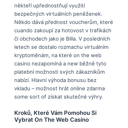
někteří upřednostňují využití
bezpečných virtuálních peněženek.
Někdo dává přednost voucherům, které
cuando zakoupí za hotovost v trafikách
či obchodech jako je Billa. V posledních
letech se dostalo rozmachu virtuálním
kryptoměnám, na které on the web
casino nezapomíná a new běžně tyto
platební možnosti svých zákazníkům
nabízí. Hlavní výhoda bonusu bez
vkladu – možnost hrát online zdarma
some sort of získat skutečné výhry.
Kroků, Které Vám Pomohou Si
Vybrat On The Web Casino