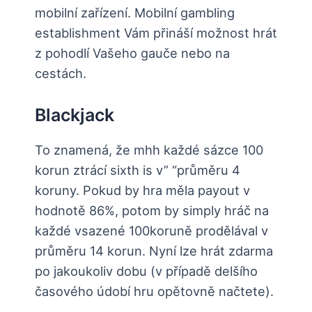
mobilní zařízení. Mobilní gambling
establishment Vám přináší možnost hrát
z pohodlí Vašeho gauče nebo na
cestách.
Blackjack
To znamená, že mhh každé sázce 100
korun ztrácí sixth is v” “průměru 4
koruny. Pokud by hra měla payout v
hodnotě 86%, potom by simply hráč na
každé vsazené 100koruně prodělával v
průměru 14 korun. Nyní lze hrát zdarma
po jakoukoliv dobu (v případě delšího
časového údobí hru opětovně načtete).