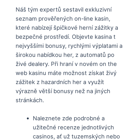
Náš tým expertů sestavil exkluzivní
seznam prověřených on-line kasin,
které nabízejí špičkové herní zážitky a
bezpečné prostředí. Objevte kasina t
nejvyššími bonusy, rychlými výplatami a
širokou nabídkou her, z automatů po
živé dealery. Při hraní v novém on the
web kasinu máte možnost získat živý
zážitek z hazardních her a využít
výrazně větší bonusy než na jiných
stránkách.
Naleznete zde podrobné a
užitečné recenze jednotlivých
casinos, ať už tuzemských nebo