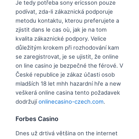
Je tedy potřeba sony ericsson pouze
podívat, zda-li zákaznická podporuje
metodu kontaktu, kterou preferujete a
zjistit dans le cas où, jak je na tom
kvalita zákaznické podpory. Velice
důležitým krokem při rozhodování kam
se zaregistrovat, je se ujistit, že online
on line casino je bezpečné the férové. V
České republice je zákaz účasti osob
mladších 18 let mhh hazardní hře a new
veškerá online casina tento požadavek
dodržují
onlinecasino-czech.com
.
Forbes Casino
Dnes už drtivá většina on the internet