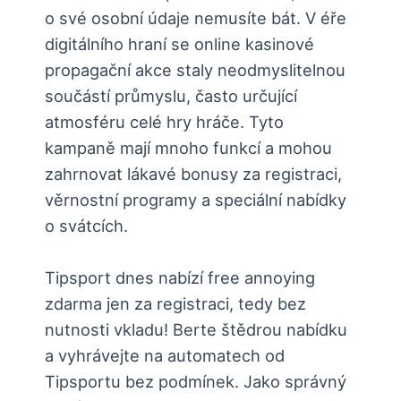
o své osobní údaje nemusíte bát. V éře
digitálního hraní se online kasinové
propagační akce staly neodmyslitelnou
součástí průmyslu, často určující
atmosféru celé hry hráče. Tyto
kampaně mají mnoho funkcí a mohou
zahrnovat lákavé bonusy za registraci,
věrnostní programy a speciální nabídky
o svátcích.
Tipsport dnes nabízí free annoying
zdarma jen za registraci, tedy bez
nutnosti vkladu! Berte štědrou nabídku
a vyhrávejte na automatech od
Tipsportu bez podmínek. Jako správný