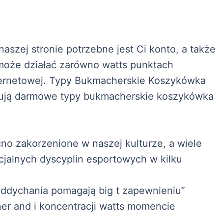
aszej stronie potrzebne jest Ci konto, a także
może działać zarówno watts punktach
internetowej. Typy Bukmacherskie Koszykówka
kują darmowe typy bukmacherskie koszykówka
o zakorzenione w naszej kulturze, a wiele
ficjalnych dyscyplin esportowych w kilku
ddychania pomagają big t zapewnieniu”
ner and i koncentracji watts momencie