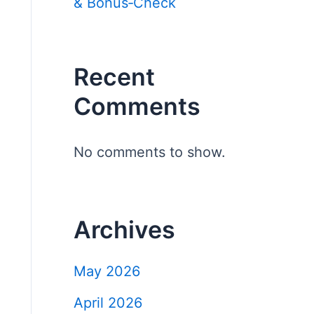
& Bonus‑Check
Recent
Comments
No comments to show.
Archives
May 2026
April 2026