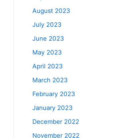
August 2023
July 2023
June 2023
May 2023
April 2023
March 2023
February 2023
January 2023
December 2022
November 2022