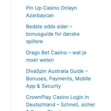
Pin Up Casino Onlayn
Azərbaycan
Bedste odds sider –
bonusguide for danske
spillere
Drago Bet Casino – wat je
moet weten
DivaSpin Australia Guide –
Bonuses, Payments, Mobile
App & Security
CrownPlay Casino Login in
Deutschland – Schnell, sicher