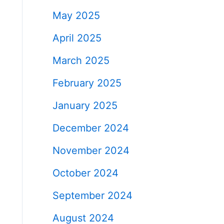
May 2025
April 2025
March 2025
February 2025
January 2025
December 2024
November 2024
October 2024
September 2024
August 2024