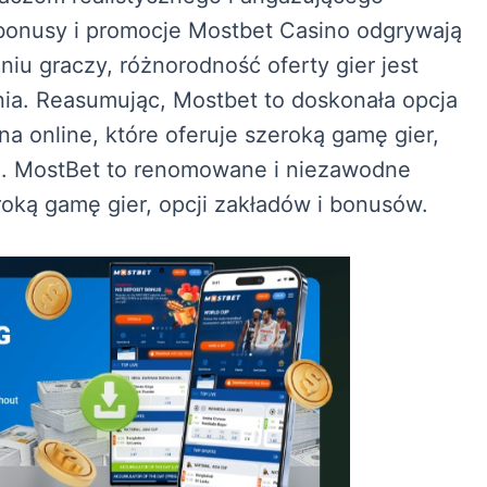
 bonusy i promocje Mostbet Casino odgrywają
iu graczy, różnorodność oferty gier jest
ia. Reasumując, Mostbet to doskonała opcja
 online, które oferuje szeroką gamę gier,
gę. MostBet to renomowane i niezawodne
roką gamę gier, opcji zakładów i bonusów.