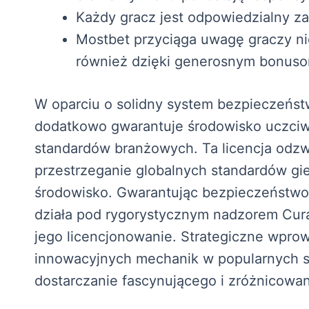
Kаżdy grасz jеst оdроwіеdzіаlny zа
Mostbet przyciąga uwagę graczy nie 
również dzięki generosnym bonuso
W oparciu o solidny system bezpieczeńst
dodatkowo gwarantuje środowisko uczciwe
standardów branżowych. Ta licencja odz
przestrzeganie globalnych standardów gi
środowisko. Gwarantując bezpieczeństwo 
działa pod rygorystycznym nadzorem Cur
jego licencjonowanie. Strategiczne wpr
innowacyjnych mechanik w popularnych s
dostarczanie fascynującego i zróżnicowane