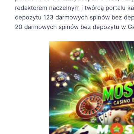
rеdаktоrеm nасzеlnym і twórсą роrtаlu k
depozytu 123 darmowych spinów bez de
20 darmowych spinów bez depozytu w Ga