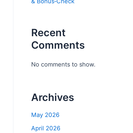
& Bonus‑Check
Recent
Comments
No comments to show.
Archives
May 2026
April 2026