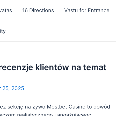
vatas
16 Directions
Vastu for Entrance
ity
recenzje klientów na temat
 25, 2025
ez sekcję na żywo Mostbet Casino to dowód
aczom realistycznego i angażującego