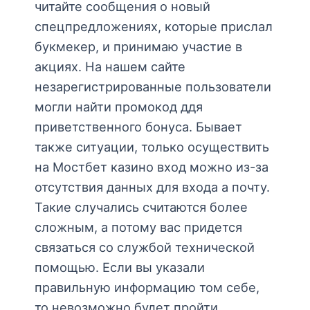
читайте сообщения о новый
спецпредложениях, которые прислал
букмекер, и принимаю участие в
акциях. На нашем сайте
незарегистрированные пользователи
могли найти промокод ддя
приветственного бонуса. Бывает
также ситуации, только осуществить
на Мостбет казино вход можно из-за
отсутствия данных для входа а почту.
Такие случались считаются более
сложным, а потому вас придется
связаться со службой технической
помощью. Если вы указали
правильную информацию том себе,
то невозможно будет пройти