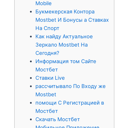
Mobile
Букмекерская Контора
Mostbet И Бонусы а Ставках
На Спорт
Как найду Актуальное
Зеркало Mostbet На
Сегодня?
Информация том Сайте
Мостбет
Ставки Live
рассчитывало По Входу же
Mostbet
помощи С Регистрацией в
Мостбет
Скачать Мостбет
Мобильное Приложение