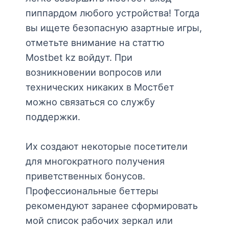
пиппардом любого устройства! Тогда
вы ищете безопасную азартные игры,
отметьте внимание на статтю
Mostbet kz войдут. При
возникновении вопросов или
технических никаких в Мостбет
можно связаться со службу
поддержки.
Их создают некоторые посетители
для многократного получения
приветственных бонусов.
Профессиональные беттеры
рекомендуют заранее сформировать
мой список рабочих зеркал или