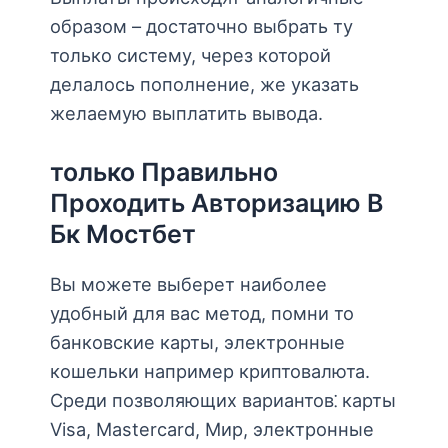
образом – достаточно выбрать ту
только систему, через которой
делалось пополнение, же указать
желаемую выплатить вывода.
только Правильно
Проходить Авторизацию В
Бк Мостбет
Вы можете выберет наиболее
удобный для вас метод, помни то
банковские карты, электронные
кошельки например криптовалюта.
Среди позволяющих вариантов⁚ карты
Visa, Mastercard, Мир, электронные