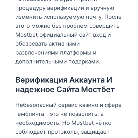
процедуру верификации и вручную
изменить используемую почту. После
этого можно без проблем совершить
Mostbet официальный сайт вход и
обозревать активными
развлечениями платформы и
дополнительными подарками.
Верификация Аккаунта И
надежное Сайта Мостбет
Небезопасный сервис казино и сфере
гемблинга – это не позволить, а
необходимость. Но Mostbet чётко
соблюдает протоколы, защищает