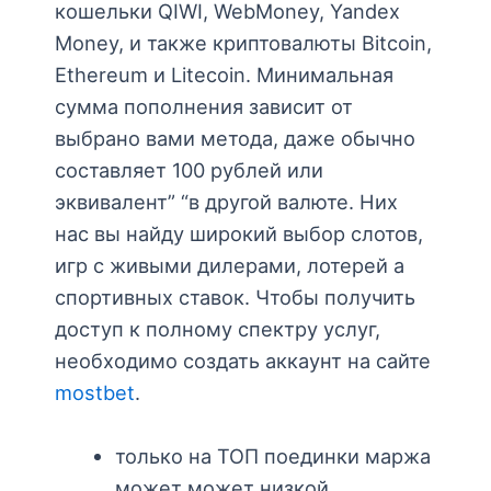
кошельки QIWI, WebMoney, Yandex
Money, и также криптовалюты Bitcoin,
Ethereum и Litecoin. Минимальная
сумма пополнения зависит от
выбрано вами метода, даже обычно
составляет 100 рублей или
эквивалент” “в другой валюте. Них
нас вы найду широкий выбор слотов,
игр с живыми дилерами, лотерей а
спортивных ставок. Чтобы получить
доступ к полному спектру услуг,
необходимо создать аккаунт на сайте
mostbet
.
только на ТОП поединки маржа
может может низкой.