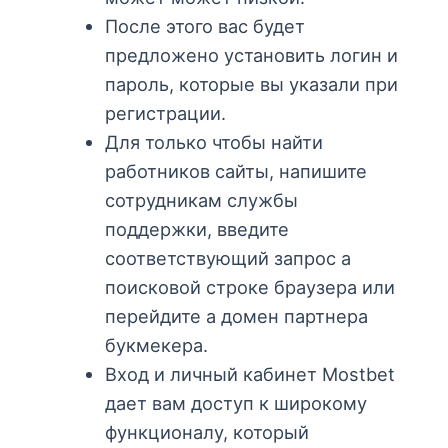
После этого вас будет
предложено установить логин и
пароль, которые вы указали при
регистрации.
Для только чтобы найти
работников сайты, напишите
сотрудникам службы
поддержки, введите
соответствующий запрос а
поисковой строке браузера или
перейдите а домен партнера
букмекера.
Вход и личный кабинет Mostbet
дает вам доступ к широкому
функционалу, который