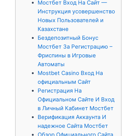
Мостбет Вход На Сайт —
Инструкция усовершенство
Новых Пользователей и
Казахстане
Бездепозитный Бонус
Мостбет За Регистрацию –
Фриспины в Игровые
Автоматы
Mostbet Casino Вход На
официальным Сайт
Регистрация На
Официальном Сайте И Вход
в Личный Кабинет Мостбет
Верификация Аккаунта И
надежное Сайта Мостбет
Обзор Официального Сайта