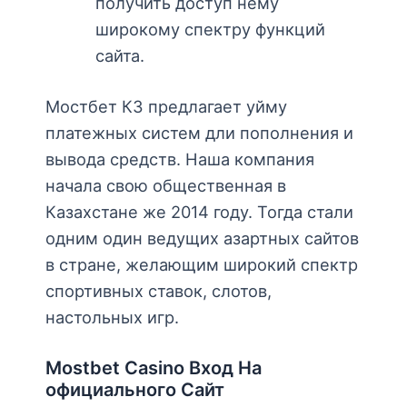
получить доступ нему
широкому спектру функций
сайта.
Мостбет КЗ предлагает уйму
платежных систем дли пополнения и
вывода средств. Наша компания
начала свою общественная в
Казахстане же 2014 году. Тогда стали
одним один ведущих азартных сайтов
в стране, желающим широкий спектр
спортивных ставок, слотов,
настольных игр.
Mostbet Casino Вход На
официального Сайт