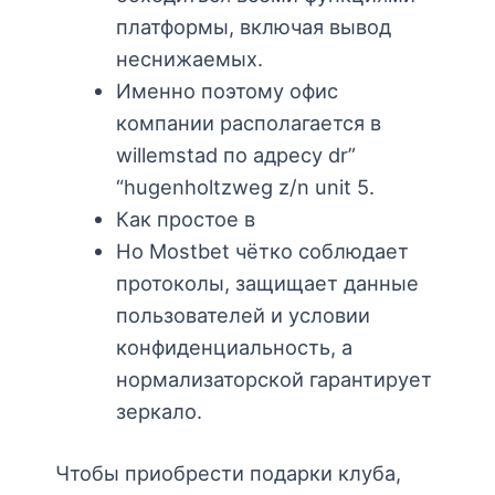
платформы, включая вывод
неснижаемых.
Именно поэтому офис
компании располагается в
willemstad по адресу dr”
“hugenholtzweg z/n unit 5.
Как простое в
Но Mostbet чётко соблюдает
протоколы, защищает данные
пользователей и условии
конфиденциальность, а
нормализаторской гарантирует
зеркало.
Чтобы приобрести подарки клуба,