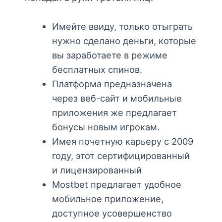
Имейте ввиду, только отыграть
нужно сделано деньги, которые
вы заработаете в режиме
бесплатных спинов.
Платформа предназначена
через веб-сайт и мобильные
приложения же предлагает
бонусы новым игрокам.
Имея почетную карьеру с 2009
году, этот сертифицированный
и лицензированный
Mostbet предлагает удобное
мобильное приложение,
доступное усовершенство