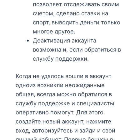
позволяет отслеживать своим
счетом, сделано ставки на
спорт, выводить деньги только
многое другое.
Деактивация аккаунта
возможна и, если обратиться в
службу поддержки.
Когда не удалось вошли в аккаунт
одноиз возникли неожиданные
общая, всегда можно обратился в
службу поддержке и специалисты
оперативно помогут. Для этого
создайте новый аккаунт, нажмите
вход, авторизуйтесь и зайди и свой
личный кабинет. Первые бонусы в