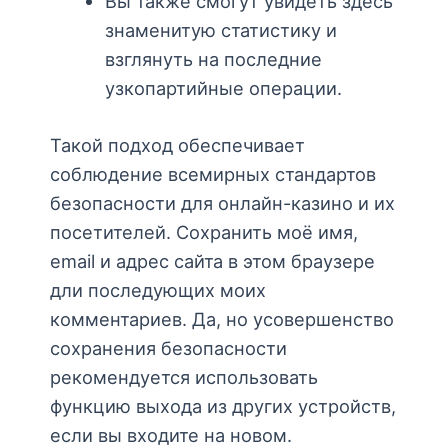
Вы также смогут увидеть здесь
знаменитую статистику и
взглянуть на последние
узкопартийные операции.
Такой подход обеспечивает
соблюдение всемирных стандартов
безопасности для онлайн-казино и их
посетителей. Сохранить моё имя,
email и адрес сайта в этом браузере
дли последующих моих
комментариев. Да, но усовершенство
сохранения безопасности
рекомендуется использовать
функцию выхода из других устройств,
если вы входите на новом.