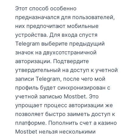
Этот способ особенно
предназначался для пользователей,
них предпочитают мобильные
устройства. Для входа спустя
Telegram выберите предыдущий
значок на двухсотстраничной
авторизации. Подтвердите
утвердительный на доступ к учетной
записи Telegram, после чего мой
профиль будет синхронизирован с
учетной записью Mostbet. Это
упрощает процесс авторизации же
позволяет быстро заиметь доступ к
платформе. Пополнить счет а казино
Mostbet нельзя несколькими