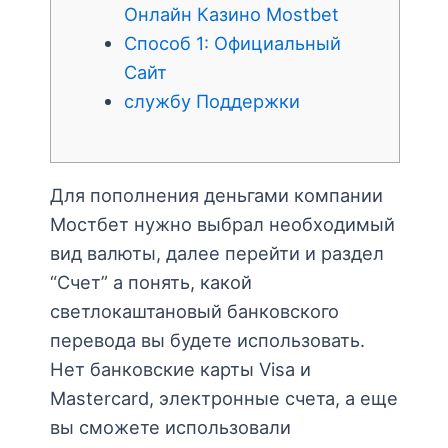
Онлайн Казино Mostbet
Способ 1: Официальный
Сайт
службу Поддержки
Для пополнения деньгами компании
Мостбет нужно выбрал необходимый
вид валюты, далее перейти и раздел
“Счет” а понять, какой
светлокаштановый банковского
перевода вы будете использовать.
Нет банковские карты Visa и
Mastercard, электронные счета, а еще
вы сможете использовали