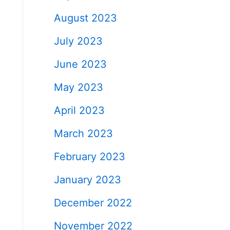
August 2023
July 2023
June 2023
May 2023
April 2023
March 2023
February 2023
January 2023
December 2022
November 2022