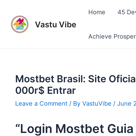
Skip
Home
45 De
to
Vastu Vibe
content
Achieve Prosper
Mostbet Brasil: Site Oficia
000r$ Entrar
Leave a Comment
/ By
VastuVibe
/
June 
“Login Mostbet Guia