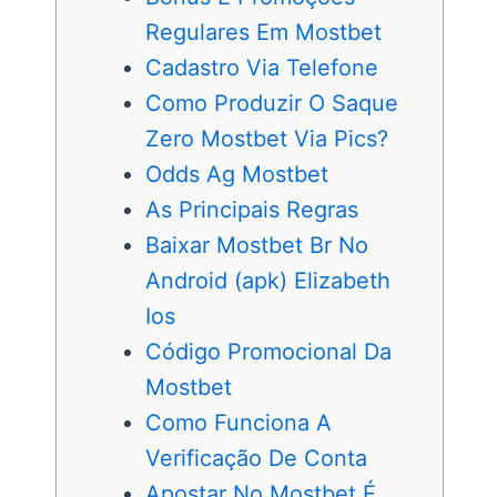
Regulares Em Mostbet
Cadastro Via Telefone
Como Produzir O Saque
Zero Mostbet Via Pics?
Odds Ag Mostbet
As Principais Regras
Baixar Mostbet Br No
Android (apk) Elizabeth
Ios
Código Promocional Da
Mostbet
Como Funciona A
Verificação De Conta
Apostar No Mostbet É