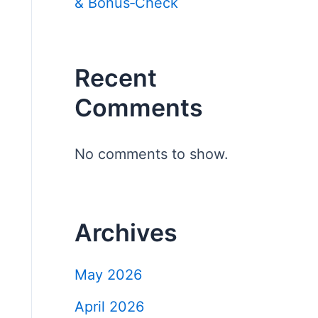
& Bonus‑Check
Recent
Comments
No comments to show.
Archives
May 2026
April 2026