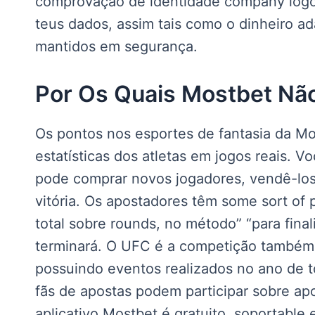
comprovação de identidade company logo 
teus dados, assim tais como o dinheiro a
mantidos em segurança.
Por Os Quais Mostbet Nã
Os pontos nos esportes de fantasia da M
estatísticas dos atletas em jogos reais. 
pode comprar novos jogadores, vendê-los 
vitória. Os apostadores têm some sort of 
total sobre rounds, no método” “para fina
terminará. O UFC é a competição também 
possuindo eventos realizados no ano de t
fãs de apostas podem participar sobre a
aplicativo Mostbet é gratuito, soportabl