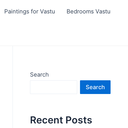
Paintings for Vastu
Bedrooms Vastu
Search
Search
Recent Posts