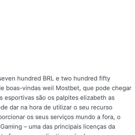
seven hundred BRL e two hundred fifty
 de boas-vindas weil Mostbet, que pode chegar
 esportivas são os palpites elizabeth as
de dar na hora de utilizar o seu recurso
porcionar os seus serviços mundo a fora, o
Gaming – uma das principais licenças da