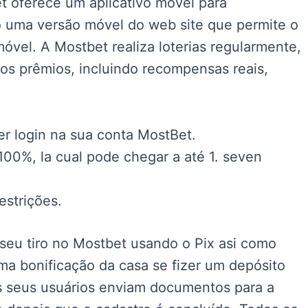
t oferece um aplicativo móvel para
o uma versão móvel do web site que permite o
óvel. A Mostbet realiza loterias regularmente,
os prêmios, incluindo recompensas reais,
zer login na sua conta MostBet.
00%, la cual pode chegar a até 1. seven
estrições.
 seu tiro no Mostbet usando o Pix asi como
a bonificação da casa se fizer um depósito
os seus usuários enviam documentos para a