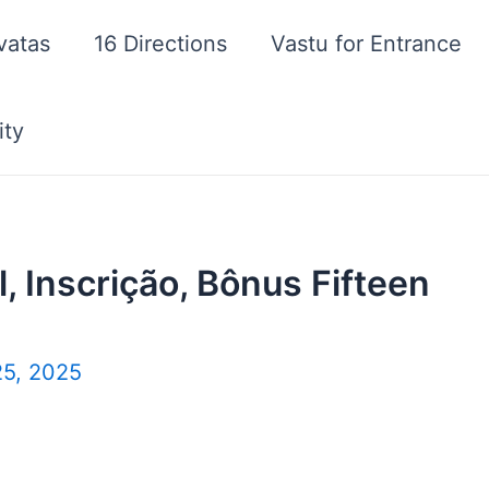
vatas
16 Directions
Vastu for Entrance
ity
l, Inscrição, Bônus Fifteen
25, 2025