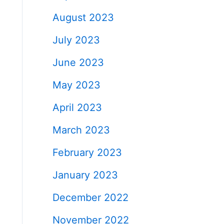
August 2023
July 2023
June 2023
May 2023
April 2023
March 2023
February 2023
January 2023
December 2022
November 2022