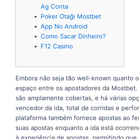
Ag Conta
Poker Otağı Mostbet
App No Android
Como Sacar Dinheiro?
F12 Casino
Embora não seja tão well-known quanto o 
espaço entre os apostadores da Mostbet.
são amplamente cobertas, e há várias opç
vencedor da ida, total de corridas e perf
plataforma também fornece apostas ao fes
suas apostas enquanto a ida está ocorre
à experiência de apostas, permitindo qu