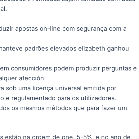
al.
oduzir apostas on-line com segurança com a
manteve padrões elevados elizabeth ganhou
stem consumidores podem produzir perguntas e
alquer afección.
a sob uma licença universal emitida por
o e regulamentado para os utilizadores.
zados os mesmos métodos que para fazer um
ds estão na ordem de one. 5-5%, e no ano de