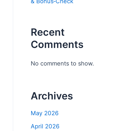
& Bonus‑Check
Recent
Comments
No comments to show.
Archives
May 2026
April 2026