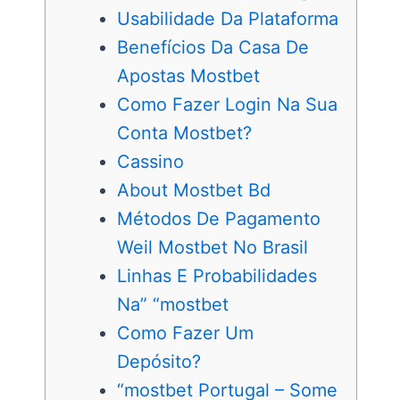
Usabilidade Da Plataforma
Benefícios Da Casa De
Apostas Mostbet
Como Fazer Login Na Sua
Conta Mostbet?
Cassino
About Mostbet Bd
Métodos De Pagamento
Weil Mostbet No Brasil
Linhas E Probabilidades
Na” “mostbet
Como Fazer Um
Depósito?
“mostbet Portugal – Some