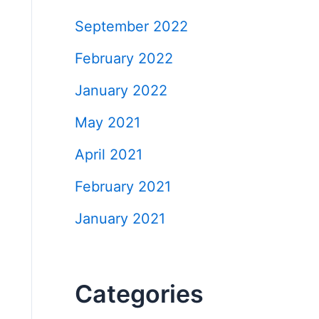
September 2022
February 2022
January 2022
May 2021
April 2021
February 2021
January 2021
Categories