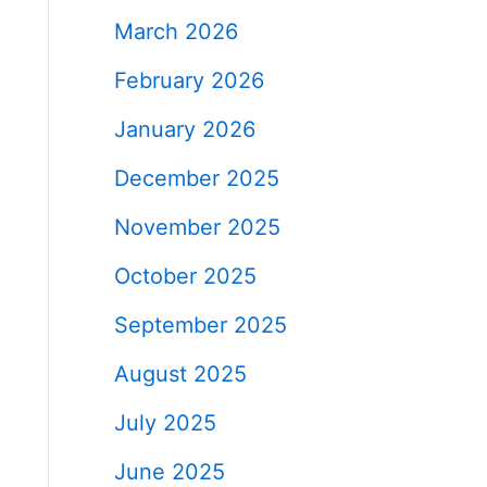
March 2026
February 2026
January 2026
December 2025
November 2025
October 2025
September 2025
August 2025
July 2025
June 2025