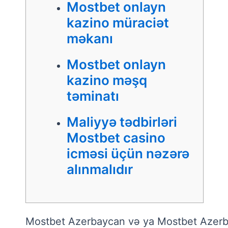
Mostbet onlayn
kazino müraciət
məkanı
Mostbet onlayn
kazino məşq
təminatı
Maliyyə tədbirləri
Mostbet casino
icməsi üçün nəzərə
alınmalıdır
Mostbet Azerbaycan və ya Mostbet Azerba