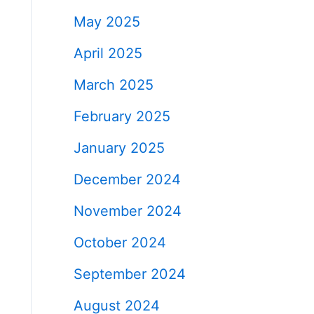
May 2025
April 2025
March 2025
February 2025
January 2025
December 2024
November 2024
October 2024
September 2024
August 2024