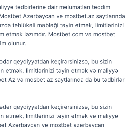
iyyə tədbirlərinə dair məlumatları təqdim
. Mostbet Azərbaycan və mostbet.az saytlarında
da təhlükəli məbləği təyin etmək, limitlərinizi
dim etmək lazımdır. Mostbet.com və mostbet
dim olunur.
ədər qeydiyyatdan keçirərsinizsə, bu sizin
n etmək, limitlərinizi təyin etmək və maliyyə
bet Az və mosbet az saytlarında da bu tədbirlər
ədər qeydiyyatdan keçirərsinizsə, bu sizin
n etmək, limitlərinizi təyin etmək və maliyyə
stbet Azərbaycan və mostbet azerbaycan