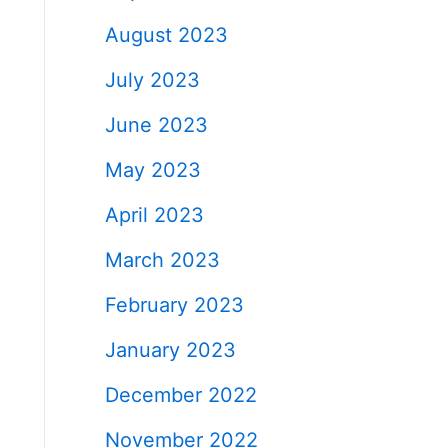
August 2023
July 2023
June 2023
May 2023
April 2023
March 2023
February 2023
January 2023
December 2022
November 2022