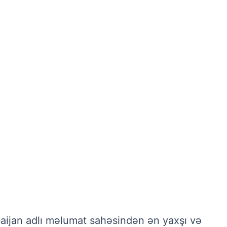
ijan adlı məlumat sahəsindən ən yaxşı və