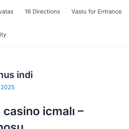
vatas
16 Directions
Vastu for Entrance
ity
us indi
 2025
casino icmalı –
nosu