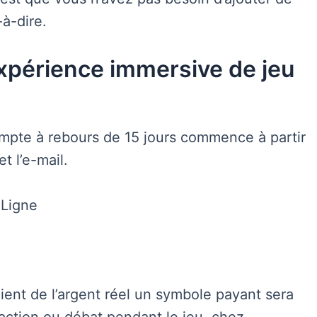
à-dire.
expérience immersive de jeu
ompte à rebours de 15 jours commence à partir
t l’e-mail.
 Ligne
ent de l’argent réel un symbole payant sera