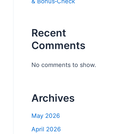
& Bonus‑Check
Recent
Comments
No comments to show.
Archives
May 2026
April 2026