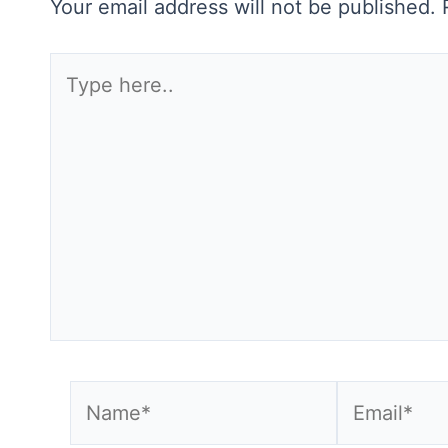
Your email address will not be published.
Type
here..
Name*
Email*