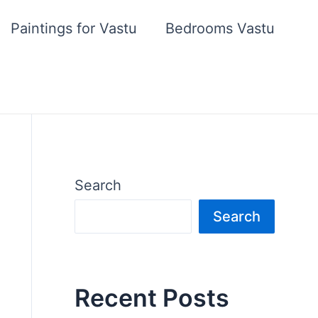
Paintings for Vastu
Bedrooms Vastu
Search
Search
Recent Posts