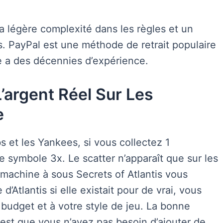
 sa légère complexité dans les règles et un
. PayPal est une méthode de retrait populaire
ue a des décennies d’expérience.
argent Réel Sur Les
e
s et les Yankees, si vous collectez 1
le symbole 3x. Le scatter n’apparaît que sur les
a machine à sous Secrets of Atlantis vous
d’Atlantis si elle existait pour de vrai, vous
 budget et à votre style de jeu. La bonne
est que vous n’avez pas besoin d’ajouter de