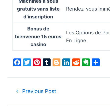
Machines à sous
gratuits sans liste
Rendez-vous imméd
d’inscription
Bonus de
Les Options de Pa
bienvenue 15 euros
En Ligne.
casino
F
T
Pi
T
Bl
Li
R
E
S
a
w
nt
u
o
n
e
v
h
c
itt
er
m
g
k
d
er
ar
e
er
e
bl
g
e
di
n
e
←
Previous Post
Post
b
st
r
er
dI
t
ot
navigation
o
n
e
o