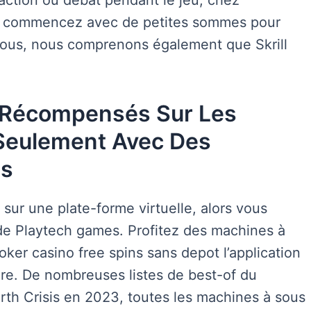
traction ou débat pendant le jeu, chez
t commencez avec de petites sommes pour
 sous, nous comprenons également que Skrill
t Récompensés Sur Les
 Seulement Avec Des
es
sur une plate-forme virtuelle, alors vous
 de Playtech games. Profitez des machines à
oker casino free spins sans depot l’application
tore. De nombreuses listes de best-of du
rth Crisis en 2023, toutes les machines à sous