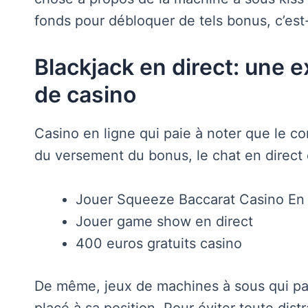
fonds pour débloquer de tels bonus, c’est-
Blackjack en direct: une 
de casino
Casino en ligne qui paie à noter que le c
du versement du bonus, le chat en direct e
Jouer Squeeze Baccarat Casino En
Jouer game show en direct
400 euros gratuits casino
De même, jeux de machines à sous qui pai