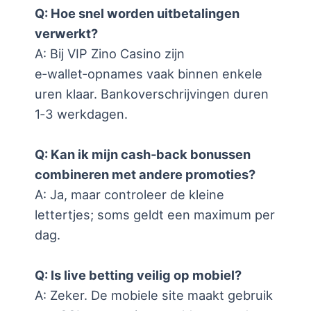
Q: Hoe snel worden uitbetalingen
verwerkt?
A: Bij VIP Zino Casino zijn
e‑wallet‑opnames vaak binnen enkele
uren klaar. Bankoverschrijvingen duren
1‑3 werkdagen.
Q: Kan ik mijn cash‑back bonussen
combineren met andere promoties?
A: Ja, maar controleer de kleine
lettertjes; soms geldt een maximum per
dag.
Q: Is live betting veilig op mobiel?
A: Zeker. De mobiele site maakt gebruik