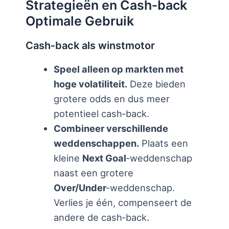
Strategieën en Cash‑back
Optimale Gebruik
Cash‑back als winstmotor
Speel alleen op markten met
hoge volatiliteit.
Deze bieden
grotere odds en dus meer
potentieel cash‑back.
Combineer verschillende
weddenschappen.
Plaats een
kleine
Next Goal
‑weddenschap
naast een grotere
Over/Under
‑weddenschap.
Verlies je één, compenseert de
andere de cash‑back.