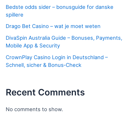
Bedste odds sider – bonusguide for danske
spillere
Drago Bet Casino – wat je moet weten
DivaSpin Australia Guide – Bonuses, Payments,
Mobile App & Security
CrownPlay Casino Login in Deutschland –
Schnell, sicher & Bonus‑Check
Recent Comments
No comments to show.