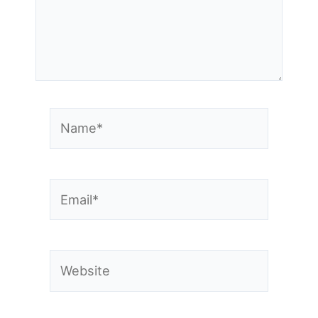
Name*
Email*
Website