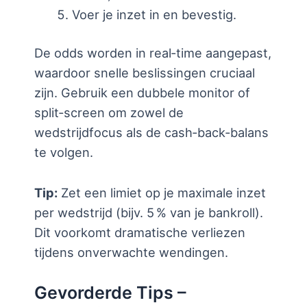
Voer je inzet in en bevestig.
De odds worden in real‑time aangepast,
waardoor snelle beslissingen cruciaal
zijn. Gebruik een dubbele monitor of
split‑screen om zowel de
wedstrijdfocus als de cash‑back‑balans
te volgen.
Tip:
Zet een limiet op je maximale inzet
per wedstrijd (bijv. 5 % van je bankroll).
Dit voorkomt dramatische verliezen
tijdens onverwachte wendingen.
Gevorderde Tips –