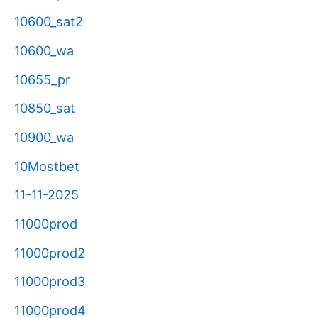
10600_sat2
10600_wa
10655_pr
10850_sat
10900_wa
10Mostbet
11-11-2025
11000prod
11000prod2
11000prod3
11000prod4