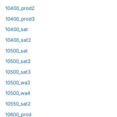
10400_prod2
10400_prod3
10400_sat
10400_sat2
10500_sat
10500_sat2
10500_sat3
10500_wa3
10500_wa4
10550_sat2
10600_prod