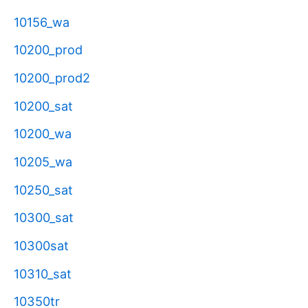
10156_wa
10200_prod
10200_prod2
10200_sat
10200_wa
10205_wa
10250_sat
10300_sat
10300sat
10310_sat
10350tr