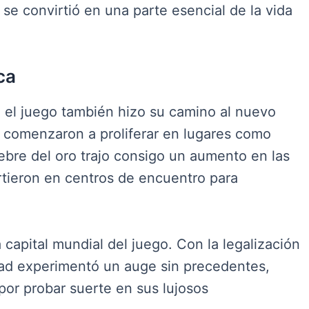
se convirtió en una parte esencial de la vida
ca
, el juego también hizo su camino al nuevo
o comenzaron a proliferar en lugares como
ebre del oro trajo consigo un aumento en las
rtieron en centros de encuentro para
capital mundial del juego. Con la legalización
dad experimentó un auge sin precedentes,
por probar suerte en sus lujosos