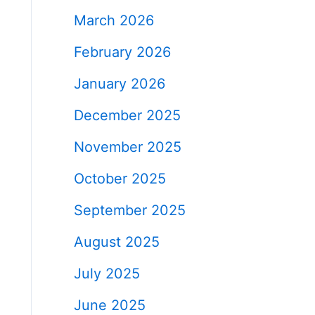
March 2026
February 2026
January 2026
December 2025
November 2025
October 2025
September 2025
August 2025
July 2025
June 2025