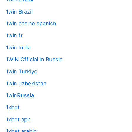
1win Brazil
1win casino spanish
1win fr
1win India
1WIN Official In Russia
1win Turkiye
1win uzbekistan
1winRussia
1xbet
1xbet apk
1xbet arabic