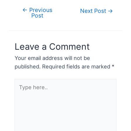
ar
b
st
r
er
dI
t
ot
e
←
Previous
Post
Next Post
→
o
n
e
Post
navigation
o
k
Leave a Comment
Your email address will not be
published.
Required fields are marked
*
Type
here..