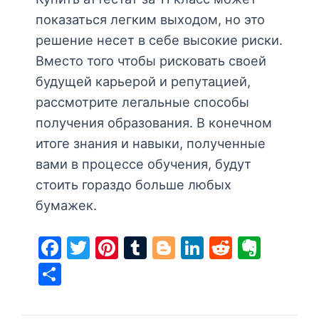
показаться легким выходом, но это
решение несет в себе высокие риски.
Вместо того чтобы рисковать своей
будущей карьерой и репутацией,
рассмотрите легальные способы
получения образования. В конечном
итоге знания и навыки, полученные
вами в процессе обучения, будут
стоить гораздо больше любых
бумажек.
F
T
Pi
T
Bl
Li
R
E
a
w
nt
u
o
n
e
v
S
c
itt
er
m
g
k
d
er
h
e
er
e
bl
g
e
di
n