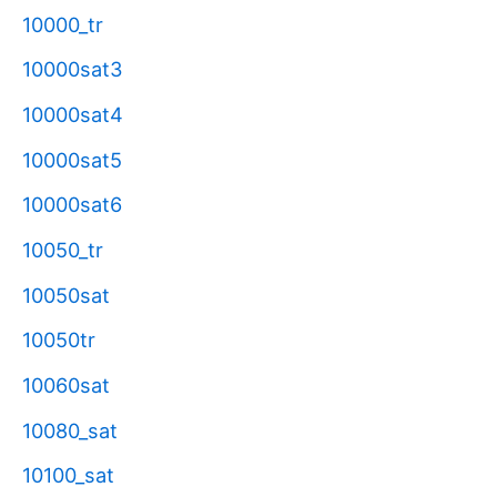
10000_tr
10000sat3
10000sat4
10000sat5
10000sat6
10050_tr
10050sat
10050tr
10060sat
10080_sat
10100_sat