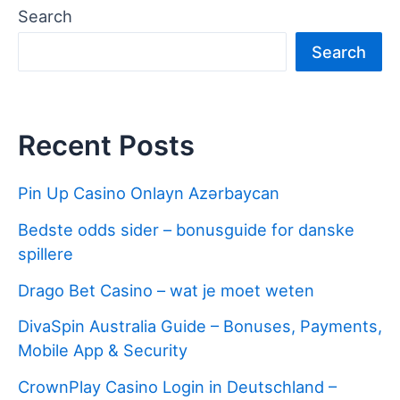
Search
Search
Recent Posts
Pin Up Casino Onlayn Azərbaycan
Bedste odds sider – bonusguide for danske
spillere
Drago Bet Casino – wat je moet weten
DivaSpin Australia Guide – Bonuses, Payments,
Mobile App & Security
CrownPlay Casino Login in Deutschland –