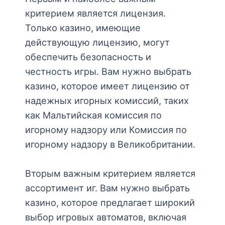
критерием является лицензия.
Только казино, имеющие
действующую лицензию, могут
обеспечить безопасность и
честность игры. Вам нужно выбрать
казино, которое имеет лицензию от
надежных игорных комиссий, таких
как Мальтийская комиссия по
игорному надзору или Комиссия по
игорному надзору в Великобритании.
Вторым важным критерием является
ассортимент иг. Вам нужно выбрать
казино, которое предлагает широкий
выбор игровых автоматов, включая