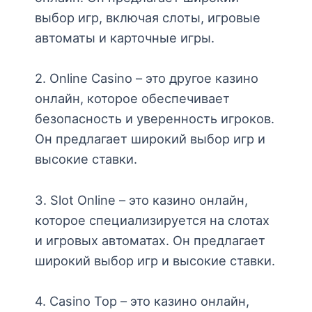
выбор игр, включая слоты, игровые
автоматы и карточные игры.
2. Online Casino – это другое казино
онлайн, которое обеспечивает
безопасность и уверенность игроков.
Он предлагает широкий выбор игр и
высокие ставки.
3. Slot Online – это казино онлайн,
которое специализируется на слотах
и игровых автоматах. Он предлагает
широкий выбор игр и высокие ставки.
4. Casino Top – это казино онлайн,