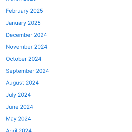
February 2025
January 2025
December 2024
November 2024
October 2024
September 2024
August 2024
July 2024
June 2024
May 2024
April 2024