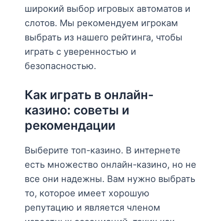
широкий выбор игровых автоматов и
слотов. Мы рекомендуем игрокам
выбрать из нашего рейтинга, чтобы
играть с уверенностью и
безопасностью.
Как играть в онлайн-
казино: советы и
рекомендации
Выберите топ-казино. В интернете
есть множество онлайн-казино, но не
все они надежны. Вам нужно выбрать
то, которое имеет хорошую
репутацию и является членом