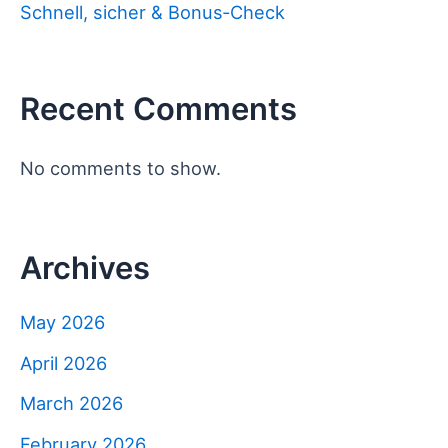
Schnell, sicher & Bonus‑Check
Recent Comments
No comments to show.
Archives
May 2026
April 2026
March 2026
February 2026