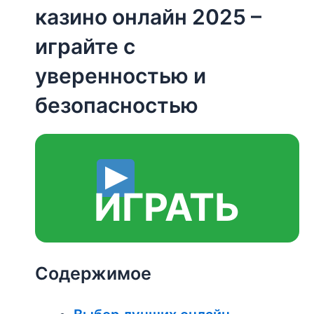
казино онлайн 2025 –
играйте с
уверенностью и
безопасностью
ИГРАТЬ
Содержимое