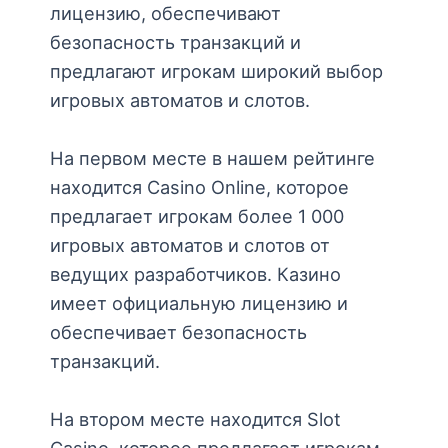
лицензию, обеспечивают
безопасность транзакций и
предлагают игрокам широкий выбор
игровых автоматов и слотов.
На первом месте в нашем рейтинге
находится Casino Online, которое
предлагает игрокам более 1 000
игровых автоматов и слотов от
ведущих разработчиков. Казино
имеет официальную лицензию и
обеспечивает безопасность
транзакций.
На втором месте находится Slot