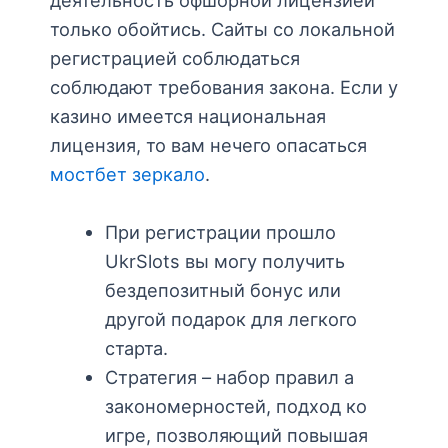
только обойтись. Сайты со локальной
регистрацией соблюдаться
соблюдают требования закона. Если у
казино имеется национальная
лицензия, то вам нечего опасаться
мостбет зеркало
.
При регистрации прошло
UkrSlots вы могу получить
бездепозитный бонус или
другой подарок для легкого
старта.
Стратегия – набор правил а
закономерностей, подход ко
игре, позволяющий повышая