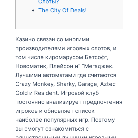
Слоты?
The City Of Deals!
Казино связан со многими
производителями игровых слотов, и
том числе киромарусом Бетсофт,
Новоматик, Плейсон и” “Мегаджек.
Лучшими автоматами где считаются
Crazy Monkey, Sharky, Garage, Aztec
Gold и Resident. Игровой клуб
постоянно анализирует предпочтения
игроков и обновляет список
наиболее популярных игр. Поэтому
вы смогут ознакомиться с
единственными лучшими игровыми