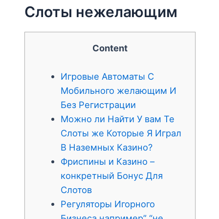
Слоты нежелающим
Content
Игровые Автоматы С
Мобильного желающим И
Без Регистрации
Можно ли Найти У вам Те
Слоты же Которые Я Играл
В Наземных Казино?
Фриспины и Казино –
конкретный Бонус Для
Слотов
Регуляторы Игорного
Бизнеса например” “не