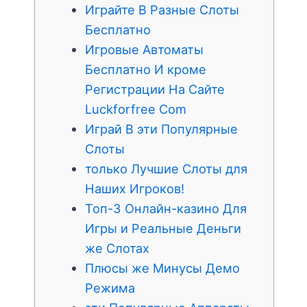
Играйте В Разные Слоты
Бесплатно
Игровые Автоматы
Бесплатно И кроме
Регистрации На Сайте
Luckforfree Com
Играй В эти Популярные
Слоты
только Лучшие Слоты для
Наших Игроков!
Топ-3 Онлайн-казино Для
Игры и Реальные Деньги
же Слотах
Плюсы же Минусы Демо
Режима