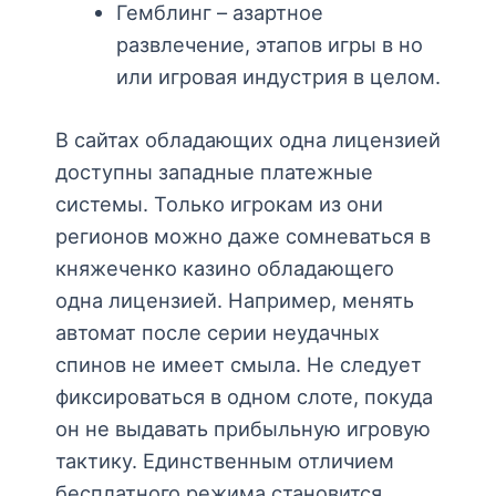
Гемблинг – азартное
развлечение, этапов игры в но
или игровая индустрия в целом.
В сайтах обладающих одна лицензией
доступны западные платежные
системы. Только игрокам из они
регионов можно даже сомневаться в
княжеченко казино обладающего
одна лицензией. Например, менять
автомат после серии неудачных
спинов не имеет смыла. Не следует
фиксироваться в одном слоте, покуда
он не выдавать прибыльную игровую
тактику. Единственным отличием
бесплатного режима становится