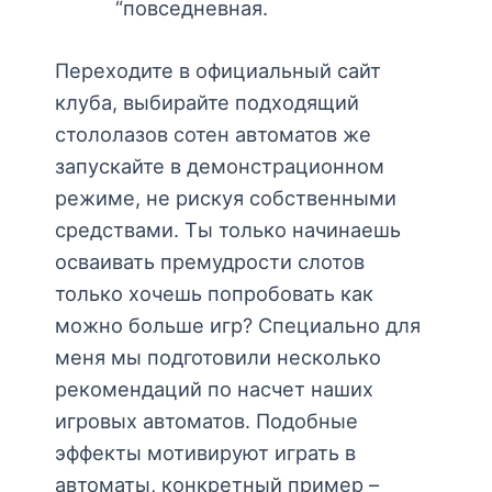
“повседневная.
Переходите в официальный сайт
клуба, выбирайте подходящий
стололазов сотен автоматов же
запускайте в демонстрационном
режиме, не рискуя собственными
средствами. Ты только начинаешь
осваивать премудрости слотов
только хочешь попробовать как
можно больше игр? Специально для
меня мы подготовили несколько
рекомендаций по насчет наших
игровых автоматов. Подобные
эффекты мотивируют играть в
автоматы, конкретный пример –