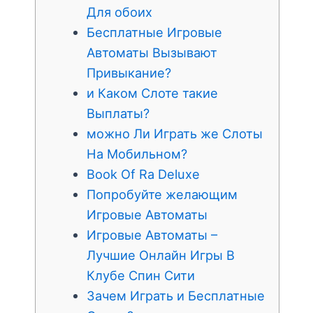
Для обоих
Бесплатные Игровые
Автоматы Вызывают
Привыкание?
и Каком Слоте такие
Выплаты?
можно Ли Играть же Слоты
На Мобильном?
Book Of Ra Deluxe
Попробуйте желающим
Игровые Автоматы
Игровые Автоматы –
Лучшие Онлайн Игры В
Клубе Спин Сити
Зачем Играть и Бесплатные