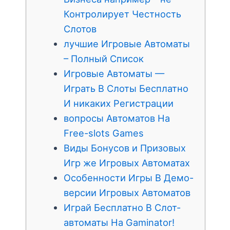
Контролирует Честность
Слотов
лучшие Игровые Автоматы
– Полный Список
Игровые Автоматы —
Играть В Слоты Бесплатно
И никаких Регистрации
вопросы Автоматов На
Free-slots Games
Виды Бонусов и Призовых
Игр же Игровых Автоматах
Особенности Игры В Демо-
версии Игровых Автоматов
Играй Бесплатно В Слот-
автоматы На Gaminator!