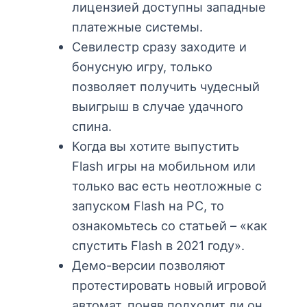
лицензией доступны западные
платежные системы.
Севилестр сразу заходите и
бонусную игру, только
позволяет получить чудесный
выигрыш в случае удачного
спина.
Когда вы хотите выпустить
Flash игры на мобильном или
только вас есть неотложные с
запуском Flash на PC, то
ознакомьтесь со статьей – «как
спустить Flash в 2021 году».
Демо-версии позволяют
протестировать новый игровой
автомат, поняв подходит ли он