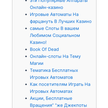
эти Популярные Аппараты
Онлайн-казино
Игровые Автоматы На
фарцануть В Лучших Казино
самые Слоты В вашем
Любимом Социальном
Казино!
Book Of Dead
Онлайн-слоты На Тему
Магии
Тематика Бесплатных
Игровых Автоматов
Как посетителям Играть На
Игровых Автоматах
Акции, Бесплатные
Вращения” “же Джекпоты