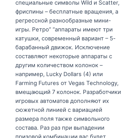
специальные символы Wild и Scatter,
фриспины – бесплатные вращения, а
регрессной разнообразные мини-
игры. Ретро” “аппараты имеют три
катушки, современный вариант – 5-
барабанный движок. Исключение
составляют некоторые аппараты с
другим количеством колонок –
например, Lucky Dollars (4) или
Farming Futures от Vegas Technology,
вмещающий 7 колонок. Разработчики
игровых автоматов дополняют их
сюжетной линией с вариацией
размера поля также символьного
состава. Раз раз при выпадении
призовой комбинации вас будет