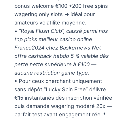
bonus welcome €100 +200 free spins ‑
wagering only slots → idéal pour
amateurs volatilité moyenne.
• “Royal Flush Club”, classé parmi nos
top picks meilleur casino online
France2024 chez Basketnews.Net
offre cashback hebdo ‎5 %‎ valable dès
perte nette supérieure à €100 —
aucune restriction game type.
• Pour ceux cherchant uniquement
sans dépôt,“Lucky Spin Free” délivre
€15 instantanés dès inscription vérifiée
puis demande wagering modéré ‎20x‎ —
parfait test avant engagement réel.*