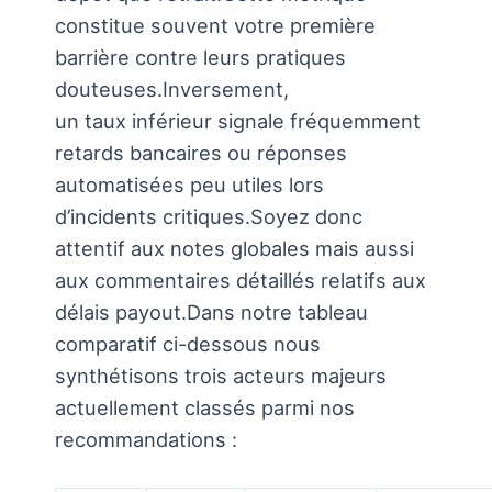
constitue souvent votre première
barrière contre leurs pratiques
douteuses.Inversement,
un taux inférieur signale fréquemment
retards bancaires ou réponses
automatisées peu utiles lors
d’incidents critiques.Soyez donc
attentif aux notes globales mais aussi
aux commentaires détaillés relatifs aux
délais payout.Dans notre tableau
comparatif ci-dessous nous
synthétisons trois acteurs majeurs
actuellement classés parmi nos
recommandations :