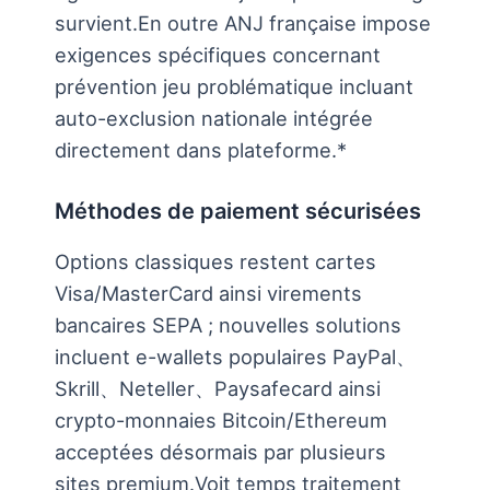
survient.En outre ANJ française impose
exigences spécifiques concernant
prévention jeu problématique incluant
auto-exclusion nationale intégrée
directement dans plateforme.*
Méthodes de paiement sécurisées
Options classiques restent cartes
Visa/MasterCard ainsi virements
bancaires SEPA ; nouvelles solutions
incluent e-wallets populaires PayPal、
Skrill、Neteller、Paysafecard ainsi
crypto-monnaies Bitcoin/Ethereum
acceptées désormais par plusieurs
sites premium.Voit temps traitement