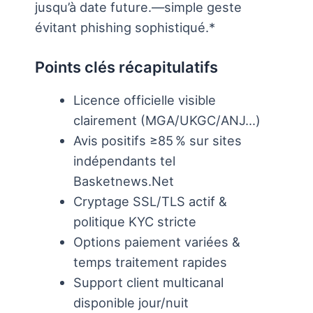
jusqu’à date future.—simple geste
évitant phishing sophistiqué.*
Points clés récapitulatifs
Licence officielle visible
clairement (MGA/UKGC/ANJ…)
Avis positifs ≥85 % sur sites
indépendants tel
Basketnews.Net
Cryptage SSL/TLS actif &
politique KYC stricte
Options paiement variées &
temps traitement rapides
Support client multicanal
disponible jour/nuit