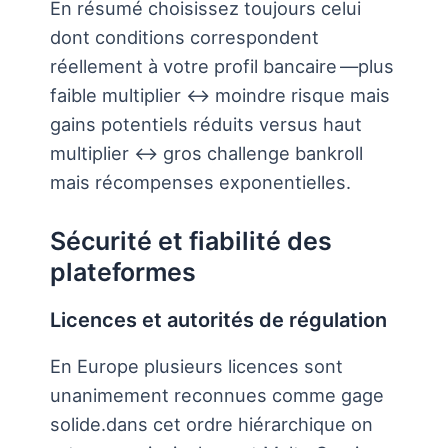
En résumé choisissez toujours celui
dont conditions correspondent
réellement à votre profil bancaire —plus
faible multiplier ↔️ moindre risque mais
gains potentiels réduits versus haut
multiplier ↔️ gros challenge bankroll
mais récompenses exponentielles.
Sécurité et fiabilité des
plateformes
Licences et autorités de régulation
En Europe plusieurs licences sont
unanimement reconnues comme gage
solide.dans cet ordre hiérarchique on