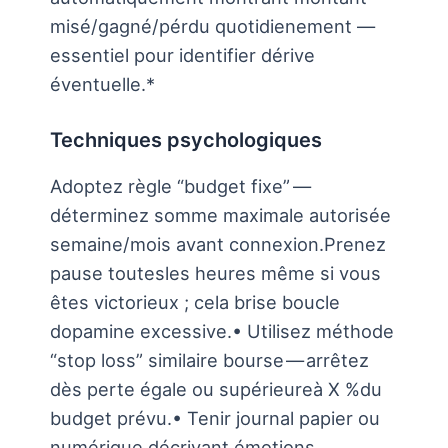
misé/gagné/pérdu quotidienement —
essentiel pour identifier dérive
éventuelle.*
Techniques psychologiques
Adoptez règle “budget fixe” —
déterminez somme maximale autorisée
semaine/mois avant connexion.Prenez
pause toutesles heures même si vous
êtes victorieux ; cela brise boucle
dopamine excessive.• Utilisez méthode
“stop loss” similaire bourse — arrêtez
dès perte égale ou supérieureà X %du
budget prévu.• Tenir journal papier ou
numérique décrivant émotions