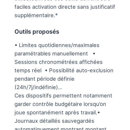
faciles activation directe sans justificatif
supplémentaire.*
Outils proposés
• Limites quotidiennes/maximales
paramétrables manuellement •
Sessions chronométrées affichées
temps réel • Possibilité auto-exclusion
pendant période définie
(24h/7j/indéfinie)…
Ces dispositifs permettent notamment
garder contrôle budgétaire lorsqu’on
joue spontanément après travail.•
Journaux détaillés sauvegardés
automatiquement montrant montant