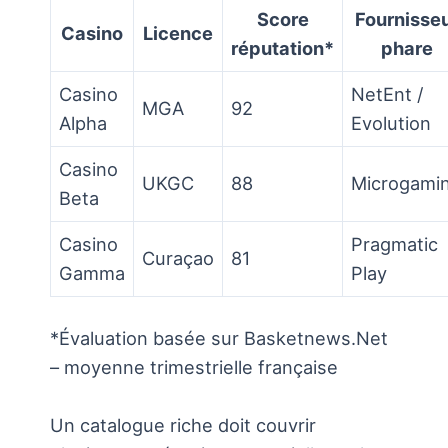
Score
Fournisse
Casino
Licence
réputation*
phare
Casino
NetEnt /
MGA
92
Alpha
Evolution
Casino
UKGC
88
Microgami
Beta
Casino
Pragmatic
Curaçao
81
Gamma
Play
*Évaluation basée sur Basketnews.Net
– moyenne trimestrielle française
Un catalogue riche doit couvrir