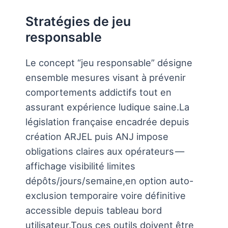
Stratégies de jeu
responsable
Le concept “jeu responsable” désigne
ensemble mesures visant à prévenir
comportements addictifs tout en
assurant expérience ludique saine.La
législation française encadrée depuis
création ARJEL puis ANJ impose
obligations claires aux opérateurs —
affichage visibilité limites
dépôts/jours/semaine,en option auto-
exclusion temporaire voire définitive
accessible depuis tableau bord
utilisateur.Tous ces outils doivent être