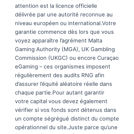
attention est la licence officielle
délivrée par une autorité reconnue au
niveau européen ou international.Votre
garantie commence dès lors que vous
voyez apparaître l’agrément Malta
Gaming Authority (MGA), UK Gambling
Commission (UKGC) ou encore Curaçao
eGaming – ces organismes imposent
régulièrement des audits RNG afin
d’assurer l’équité aléatoire réelle dans
chaque partie.Pour autant garantir
votre capital vous devez également
vérifier si vos fonds sont détenus dans
un compte ségrégué distinct du compte
opérationnel du site.Juste parce qu’une