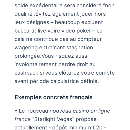
solde excédentaire sera considéré “non
qualifié”.Évitez également jouer hors
jeux désignés – beaucoup excluent
baccarat live voire video poker – car
cela ne contribue pas au compteur
wagering entraînant stagnation
prolongée.Vous risquez aussi
involontairement perdre droit au
cashback si vous clôturez votre compte
avant période calculatrice définie.​
Exemples concrets français
• Le nouveau
nouveau casino en ligne
france
“Starlight Vegas” propose
actuellement ‑ dépôt minimum €20 ‑