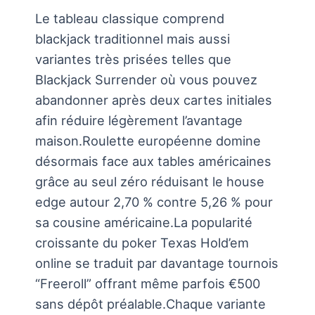
Le tableau classique comprend
blackjack traditionnel mais aussi
variantes très prisées telles que
Blackjack Surrender où vous pouvez
abandonner après deux cartes initiales
afin réduire légèrement l’avantage
maison.Roulette européenne domine
désormais face aux tables américaines
grâce au seul zéro réduisant le house
edge autour 2,70 % contre 5,26 % pour
sa cousine américaine.La popularité
croissante du poker Texas Hold’em
online se traduit par davantage tournois
“Freeroll” offrant même parfois €500
sans dépôt préalable.Chaque variante