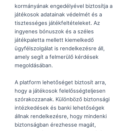
kormányának engedélyével biztosítja a
játékosok adatainak védelmét és a
tisztességes játékfeltételeket. Az
ingyenes bónuszok és a széles
játékpaletta mellett kiemelkedő
ügyfélszolgálat is rendelkezésre áll,
amely segít a felmerülő kérdések
megoldásában.
A platform lehetőséget biztosít arra,
hogy a játékosok felelősségteljesen
szórakozzanak. Különböző biztonsági
intézkedések és banki lehetőségek
állnak rendelkezésre, hogy mindenki
biztonságban érezhesse magát,