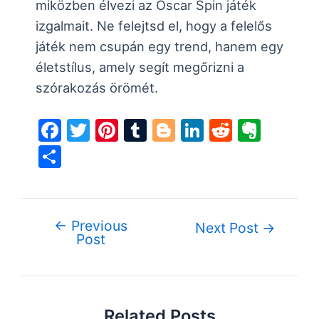
miközben élvezi az Oscar Spin játék
izgalmait. Ne felejtsd el, hogy a felelős
játék nem csupán egy trend, hanem egy
életstílus, amely segít megőrizni a
szórakozás örömét.
F
T
Pi
T
Bl
Li
R
E
a
w
nt
u
o
n
e
v
S
c
itt
er
m
g
k
d
er
h
e
er
e
bl
g
e
di
n
ar
b
st
r
er
dI
t
ot
e
←
Previous
Post
Next Post
→
o
n
e
Post
navigation
o
k
Related Posts