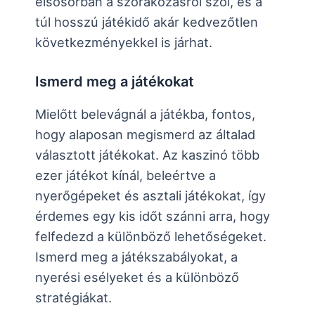
elsősorban a szórakozásról szól, és a
túl hosszú játékidő akár kedvezőtlen
következményekkel is járhat.
Ismerd meg a játékokat
Mielőtt belevágnál a játékba, fontos,
hogy alaposan megismerd az általad
választott játékokat. Az kaszinó több
ezer játékot kínál, beleértve a
nyerőgépeket és asztali játékokat, így
érdemes egy kis időt szánni arra, hogy
felfedezd a különböző lehetőségeket.
Ismerd meg a játékszabályokat, a
nyerési esélyeket és a különböző
stratégiákat.