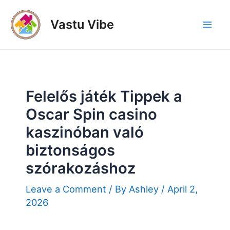
Skip
to
Vastu Vibe
Mai
content
Men
Felelős játék Tippek a
Oscar Spin casino
kaszinóban való
biztonságos
szórakozáshoz
Leave a Comment
/ By
Ashley
/
April 2,
2026