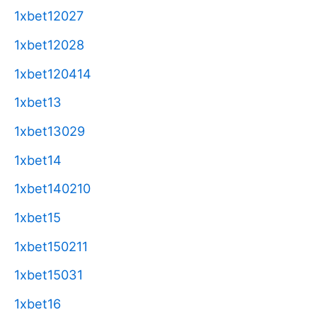
1xbet12027
1xbet12028
1xbet120414
1xbet13
1xbet13029
1xbet14
1xbet140210
1xbet15
1xbet150211
1xbet15031
1xbet16