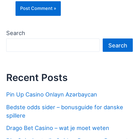
Search
Search
Recent Posts
Pin Up Casino Onlayn Azərbaycan
Bedste odds sider – bonusguide for danske
spillere
Drago Bet Casino – wat je moet weten