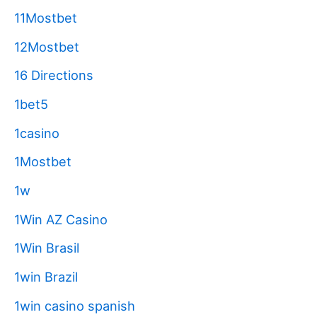
11Mostbet
12Mostbet
16 Directions
1bet5
1casino
1Mostbet
1w
1Win AZ Casino
1Win Brasil
1win Brazil
1win casino spanish