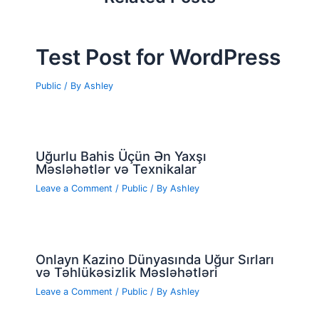
Test Post for WordPress
Public
/ By
Ashley
Uğurlu Bahis Üçün Ən Yaxşı
Məsləhətlər və Texnikalar
Leave a Comment
/
Public
/ By
Ashley
Onlayn Kazino Dünyasında Uğur Sırları
və Təhlükəsizlik Məsləhətləri
Leave a Comment
/
Public
/ By
Ashley