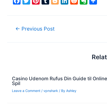
F
T
Pi
T
Bl
Li
R
E
S
a
w
nt
u
o
n
e
v
h
c
itt
er
m
g
k
d
er
ar
e
er
e
bl
g
e
di
n
e
←
Previous Post
Post
b
st
r
er
dI
t
ot
navigation
o
n
e
o
k
Rela
Casino Udenom Rufus Din Guide til Onlin
Spil
Leave a Comment
/
vpnshark
/ By
Ashley