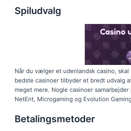
Spiludvalg
Når du vælger et udenlandsk casino, skal 
bedste casinoer tilbyder et bredt udvalg af
meget mere. Nogle casinoer samarbejder
NetEnt, Microgaming og Evolution Gaming f
Betalingsmetoder