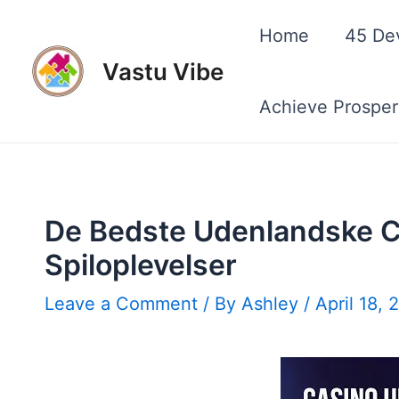
Skip
Home
45 De
to
Vastu Vibe
content
Achieve Prosper
De Bedste Udenlandske Ca
Spiloplevelser
Leave a Comment
/ By
Ashley
/
April 18, 