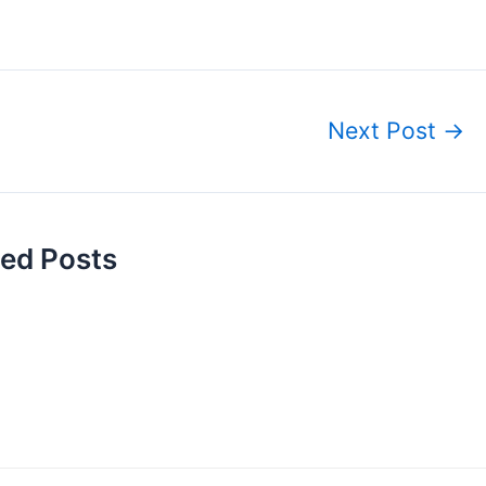
Next Post
→
ted Posts
e