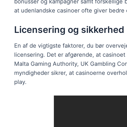
bonusser og kampagner samt forskellige b
at udenlandske casinoer ofte giver bedre 
Licensering og sikkerhed
En af de vigtigste faktorer, du bør overve
licensering. Det er afgørende, at casinoet
Malta Gaming Authority, UK Gambling Com
myndigheder sikrer, at casinoerne overhol
play.