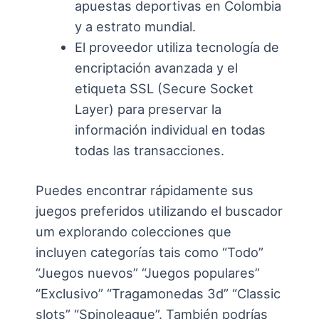
apuestas deportivas en Colombia
y a estrato mundial.
El proveedor utiliza tecnología de
encriptación avanzada y el
etiqueta SSL (Secure Socket
Layer) para preservar la
información individual en todas
todas las transacciones.
Puedes encontrar rápidamente sus
juegos preferidos utilizando el buscador
um explorando colecciones que
incluyen categorías tais como “Todo”
“Juegos nuevos” “Juegos populares”
“Exclusivo” “Tragamonedas 3d” “Classic
slots” “Spinoleague”. También podrías