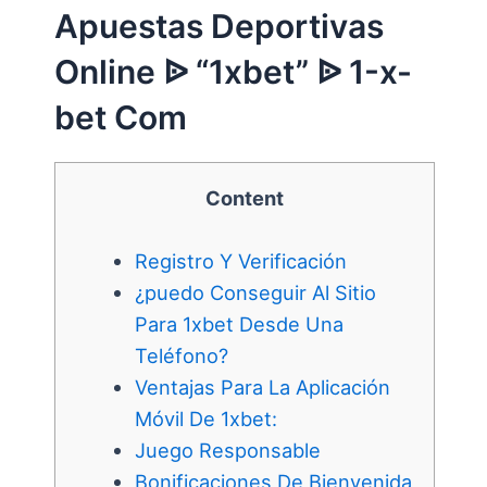
Apuestas Deportivas
Online ᐉ “1xbet” ᐉ 1-x-
bet Com
Content
Registro Y Verificación
¿puedo Conseguir Al Sitio
Para 1xbet Desde Una
Teléfono?
Ventajas Para La Aplicación
Móvil De 1xbet:
Juego Responsable
Bonificaciones De Bienvenida