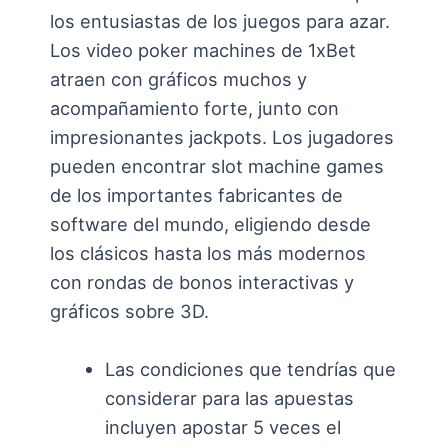
los entusiastas de los juegos para azar.
Los video poker machines de 1xBet
atraen con gráficos muchos y
acompañamiento forte, junto con
impresionantes jackpots. Los jugadores
pueden encontrar slot machine games
de los importantes fabricantes de
software del mundo, eligiendo desde
los clásicos hasta los más modernos
con rondas de bonos interactivas y
gráficos sobre 3D.
Las condiciones que tendrías que
considerar para las apuestas
incluyen apostar 5 veces el