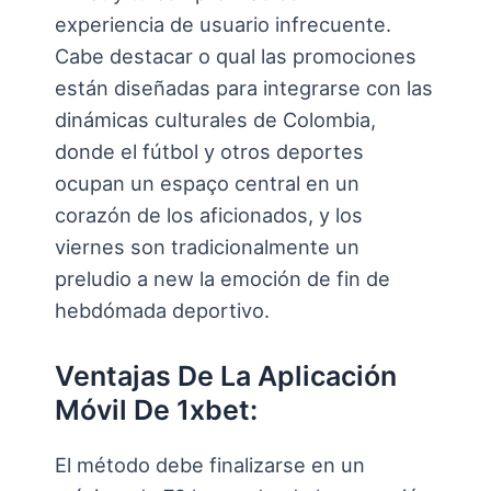
experiencia de usuario infrecuente.
Cabe destacar o qual las promociones
están diseñadas para integrarse con las
dinámicas culturales de Colombia,
donde el fútbol y otros deportes
ocupan un espaço central en un
corazón de los aficionados, y los
viernes son tradicionalmente un
preludio a new la emoción de fin de
hebdómada deportivo.
Ventajas De La Aplicación
Móvil De 1xbet:
El método debe finalizarse en un