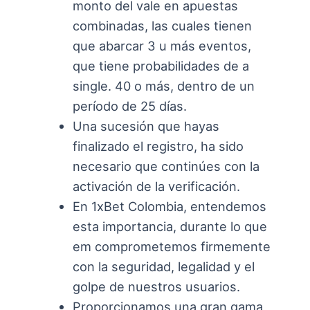
monto del vale en apuestas
combinadas, las cuales tienen
que abarcar 3 u más eventos,
que tiene probabilidades de a
single. 40 o más, dentro de un
período de 25 días.
Una sucesión que hayas
finalizado el registro, ha sido
necesario que continúes con la
activación de la verificación.
En 1xBet Colombia, entendemos
esta importancia, durante lo que
em comprometemos firmemente
con la seguridad, legalidad y el
golpe de nuestros usuarios.
Proporcionamos una gran gama