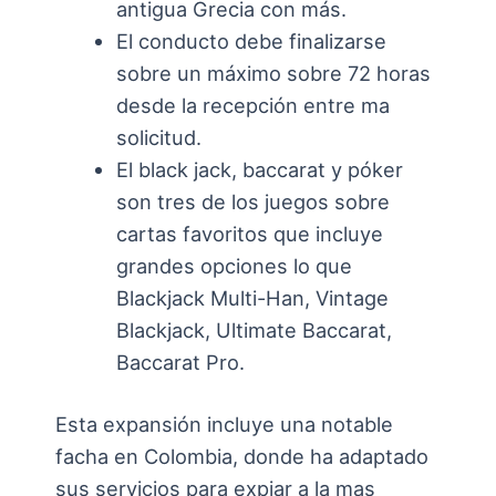
antigua Grecia con más.
El conducto debe finalizarse
sobre un máximo sobre 72 horas
desde la recepción entre ma
solicitud.
El black jack, baccarat y póker
son tres de los juegos sobre
cartas favoritos que incluye
grandes opciones lo que
Blackjack Multi-Han, Vintage
Blackjack, Ultimate Baccarat,
Baccarat Pro.
Esta expansión incluye una notable
facha en Colombia, donde ha adaptado
sus servicios para expiar a la mas