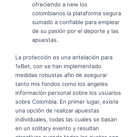
ofreciendo a new los
colombianos la plataforma segura
sumado a confiable para emplear
de su pasión por el deporte y las
apuestas.
La protección es una antelación para
1xBet, con se han implementado
medidas robustas afin de asegurar
tanto mis fondos como los angeles
información personal sobre los usuarios
sobre Colombia. En primer lugar, existe
una opción de realizar apuestas
individuales, todas las cuales se basan
en un solitary evento y resultan
atractivas cuando todas las cuotas son