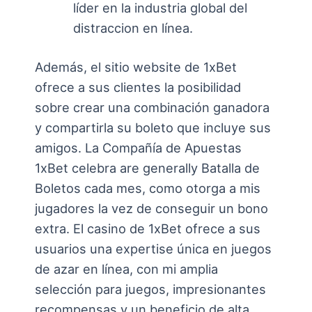
líder en la industria global del
distraccion en línea.
Además, el sitio website de 1xBet
ofrece a sus clientes la posibilidad
sobre crear una combinación ganadora
y compartirla su boleto que incluye sus
amigos. La Compañía de Apuestas
1xBet celebra are generally Batalla de
Boletos cada mes, como otorga a mis
jugadores la vez de conseguir un bono
extra. El casino de 1xBet ofrece a sus
usuarios una expertise única en juegos
de azar en línea, con mi amplia
selección para juegos, impresionantes
recompensas y un beneficio de alta