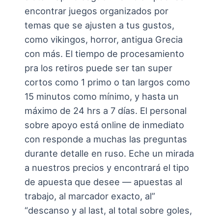
encontrar juegos organizados por
temas que se ajusten a tus gustos,
como vikingos, horror, antigua Grecia
con más. El tiempo de procesamiento
pra los retiros puede ser tan super
cortos como 1 primo o tan largos como
15 minutos como mínimo, y hasta un
máximo de 24 hrs a 7 días. El personal
sobre apoyo está online de inmediato
con responde a muchas las preguntas
durante detalle en ruso. Eche un mirada
a nuestros precios y encontrará el tipo
de apuesta que desee — apuestas al
trabajo, al marcador exacto, al”
“descanso y al last, al total sobre goles,