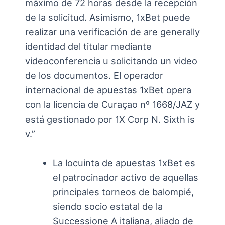
máximo de 72 horas desde la recepción
de la solicitud. Asimismo, 1xBet puede
realizar una verificación de are generally
identidad del titular mediante
videoconferencia u solicitando un video
de los documentos. El operador
internacional de apuestas 1xBet opera
con la licencia de Curaçao nº 1668/JAZ y
está gestionado por 1X Corp N. Sixth is
v.”
La locuinta de apuestas 1xBet es
el patrocinador activo de aquellas
principales torneos de balompié,
siendo socio estatal de la
Successione A italiana, aliado de