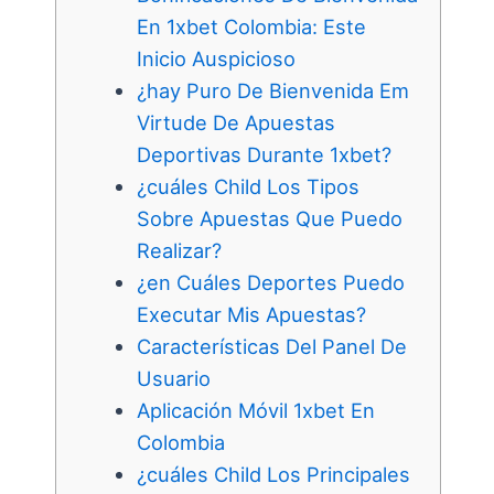
En 1xbet Colombia: Este
Inicio Auspicioso
¿hay Puro De Bienvenida Em
Virtude De Apuestas
Deportivas Durante 1xbet?
¿cuáles Child Los Tipos
Sobre Apuestas Que Puedo
Realizar?
¿en Cuáles Deportes Puedo
Executar Mis Apuestas?
Características Del Panel De
Usuario
Aplicación Móvil 1xbet En
Colombia
¿cuáles Child Los Principales