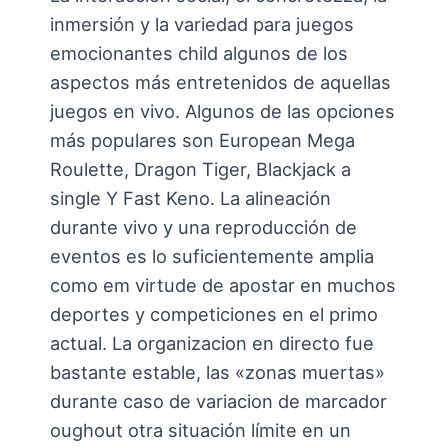
inmersión y la variedad para juegos
emocionantes child algunos de los
aspectos más entretenidos de aquellas
juegos en vivo. Algunos de las opciones
más populares son European Mega
Roulette, Dragon Tiger, Blackjack a
single Y Fast Keno. La alineación
durante vivo y una reproducción de
eventos es lo suficientemente amplia
como em virtude de apostar en muchos
deportes y competiciones en el primo
actual. La organizacion en directo fue
bastante estable, las «zonas muertas»
durante caso de variacion de marcador
oughout otra situación límite en un