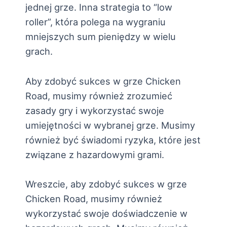
jednej grze. Inna strategia to “low
roller”, która polega na wygraniu
mniejszych sum pieniędzy w wielu
grach.
Aby zdobyć sukces w grze Chicken
Road, musimy również zrozumieć
zasady gry i wykorzystać swoje
umiejętności w wybranej grze. Musimy
również być świadomi ryzyka, które jest
związane z hazardowymi grami.
Wreszcie, aby zdobyć sukces w grze
Chicken Road, musimy również
wykorzystać swoje doświadczenie w