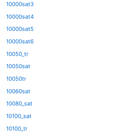
10000sat3
10000sat4
10000sat5
10000sat6
10050_tr
10050sat
10050tr
10060sat
10080_sat
10100_sat
10100_tr