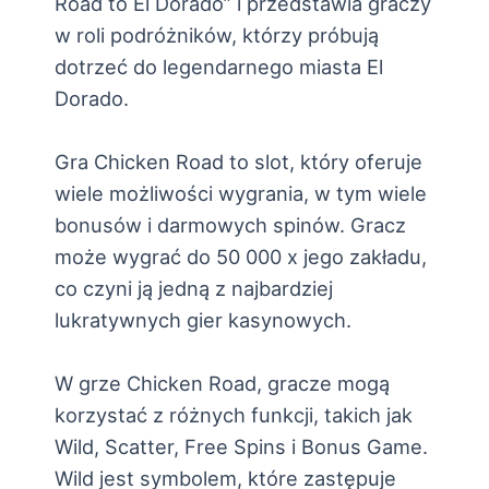
Road to El Dorado” i przedstawia graczy
w roli podróżników, którzy próbują
dotrzeć do legendarnego miasta El
Dorado.
Gra Chicken Road to slot, który oferuje
wiele możliwości wygrania, w tym wiele
bonusów i darmowych spinów. Gracz
może wygrać do 50 000 x jego zakładu,
co czyni ją jedną z najbardziej
lukratywnych gier kasynowych.
W grze Chicken Road, gracze mogą
korzystać z różnych funkcji, takich jak
Wild, Scatter, Free Spins i Bonus Game.
Wild jest symbolem, które zastępuje