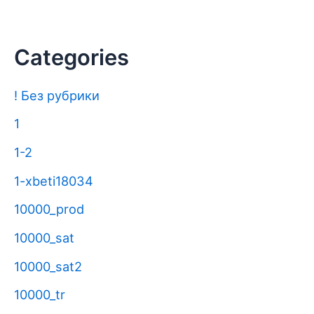
Categories
! Без рубрики
1
1-2
1-xbeti18034
10000_prod
10000_sat
10000_sat2
10000_tr