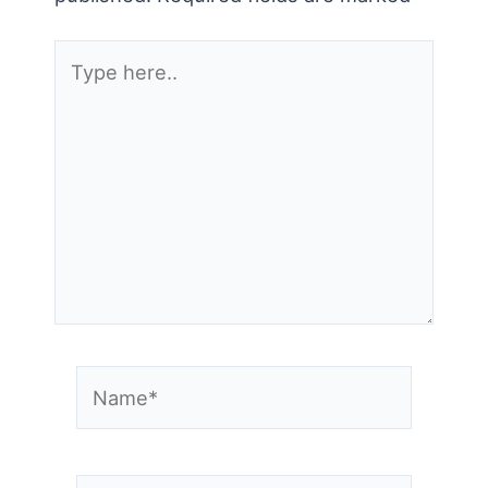
Type
here..
Name*