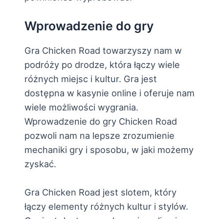
Wprowadzenie do gry
Gra Chicken Road towarzyszy nam w
podróży po drodze, która łączy wiele
różnych miejsc i kultur. Gra jest
dostępna w kasynie online i oferuje nam
wiele możliwości wygrania.
Wprowadzenie do gry Chicken Road
pozwoli nam na lepsze zrozumienie
mechaniki gry i sposobu, w jaki możemy
zyskać.
Gra Chicken Road jest slotem, który
łączy elementy różnych kultur i stylów.