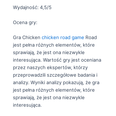
Wydajność: 4,5/5
Ocena gry:
Gra Chicken
chicken road game
Road
jest pełna różnych elementów, które
sprawiają, że jest ona niezwykle
interesująca. Wartość gry jest oceniana
przez naszych ekspertów, którzy
przeprowadzili szczegółowe badania i
analizy. Wyniki analizy pokazują, że gra
jest pełna różnych elementów, które
sprawiają, że jest ona niezwykle
interesująca.