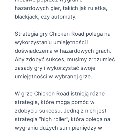
hazardowych gier, takich jak ruletka,
blackjack, czy automaty.
Strategia gry Chicken Road polega na
wykorzystaniu umiejętności i
doświadczenia w hazardowych grach.
Aby zdobyć sukces, musimy zrozumieć
zasady gry i wykorzystać swoje
umiejętności w wybranej grze.
W grze Chicken Road istnieją różne
strategie, które mogą pomóc w
zdobyciu sukcesu. Jedną z nich jest
strategia “high roller”, która polega na
wygraniu dużych sum pieniędzy w