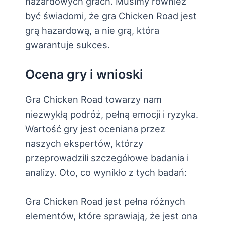
hazardowych grach. Musimy również
być świadomi, że gra Chicken Road jest
grą hazardową, a nie grą, która
gwarantuje sukces.
Ocena gry i wnioski
Gra Chicken Road towarzy nam
niezwykłą podróż, pełną emocji i ryzyka.
Wartość gry jest oceniana przez
naszych ekspertów, którzy
przeprowadzili szczegółowe badania i
analizy. Oto, co wynikło z tych badań:
Gra Chicken Road jest pełna różnych
elementów, które sprawiają, że jest ona