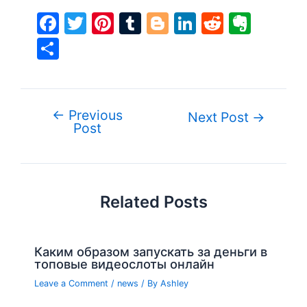
F
T
Pi
T
Bl
Li
R
E
a
w
nt
u
o
n
e
v
S
c
itt
er
m
g
k
d
er
h
e
er
e
bl
g
e
di
n
ar
b
st
r
er
dI
t
ot
e
←
Previous
Post
Next Post
→
o
n
e
Post
navigation
o
k
Related Posts
Каким образом запускать за деньги в
топовые видеослоты онлайн
Leave a Comment
/
news
/ By
Ashley