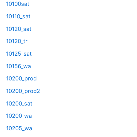
10100sat
10110_sat
10120_sat
10120_tr
10125_sat
10156_wa
10200_prod
10200_prod2
10200_sat
10200_wa
10205_wa