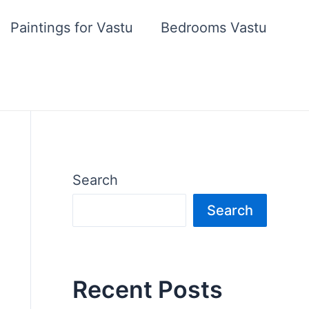
Paintings for Vastu
Bedrooms Vastu
Search
Search
Recent Posts