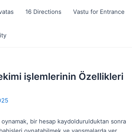
vatas
16 Directions
Vastu for Entrance
ity
kimi işlemlerinin Özellikleri
025
is oynamak, bir hesap kaydoldurulduktan sonra
a bahisleri oynatabilmek ve yarışmalarda yer