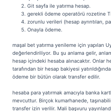
Git sayfa ile yatırma hesap.
gerekli ödeme operatörü rozetine Tı
zorunlu verileri (hesap ayrıntıları, pa
Onayla ödeme.
maşal bet yatırma yenileme için yapılan Uy
değerlendiriliyor. Bu şu anlama gelir, anla
hesap içindeki hesaba alınacaktır. Onlar h
tarafından bir hesap bakiyesi yatırıldığında
ödeme bir bütün olarak transfer edilir.
hesaba para yatırmak amacıyla banka kartla
mevcuttur. Birçok kumarhanede, taşınabil
transfer izin verilir. Mali başvuru yayınla