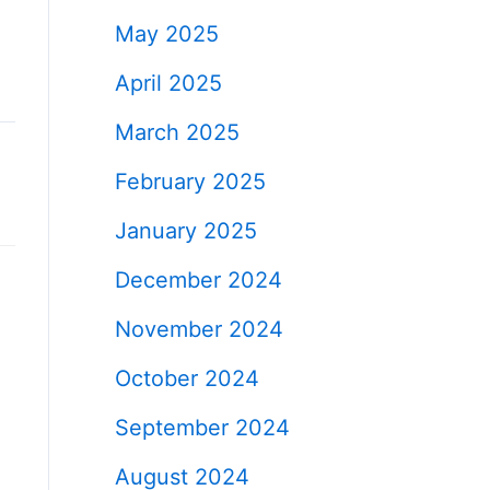
May 2025
April 2025
March 2025
February 2025
January 2025
December 2024
November 2024
October 2024
September 2024
August 2024