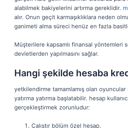
alabilmek bakiyelerini artırma gereklidir.
m
alır. Onun geçit karmaşıklıklara neden olmaz
ganimeti alma süreci henüz en fazla basitleş
Müşterilere kapsamlı finansal yöntemleri s
devletlerden yapılmasını sağlar.
Hangi şekilde hesaba kre
yetkilendirme tamamlamış olan oyuncular s
yatırma yatırma başlatabilir. hesap kullanıc
gerçekleştirmek zorunludur:
Çalıştır bölüm özel hesap.