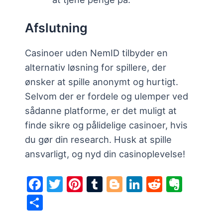
Afslutning
Casinoer uden NemID tilbyder en
alternativ løsning for spillere, der
ønsker at spille anonymt og hurtigt.
Selvom der er fordele og ulemper ved
sådanne platforme, er det muligt at
finde sikre og pålidelige casinoer, hvis
du gør din research. Husk at spille
ansvarligt, og nyd din casinoplevelse!
F
T
Pi
T
Bl
Li
R
E
a
w
nt
u
o
n
e
v
S
c
itt
er
m
g
k
d
er
h