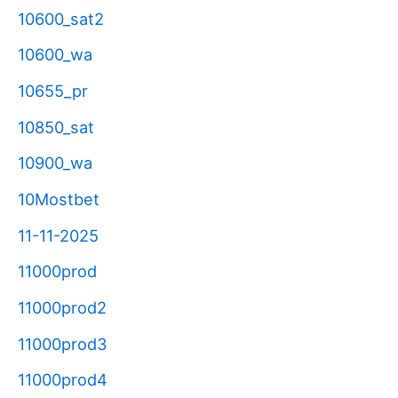
10600_sat2
10600_wa
10655_pr
10850_sat
10900_wa
10Mostbet
11-11-2025
11000prod
11000prod2
11000prod3
11000prod4