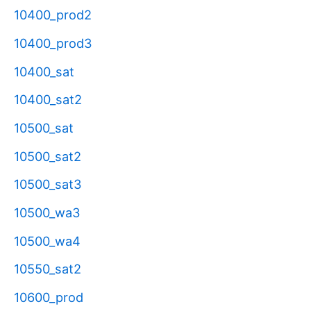
10400_prod2
10400_prod3
10400_sat
10400_sat2
10500_sat
10500_sat2
10500_sat3
10500_wa3
10500_wa4
10550_sat2
10600_prod