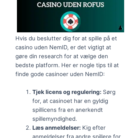
Hvis du beslutter dig for at spille på et
casino uden NemID, er det vigtigt at
gøre din research for at vælge den
bedste platform. Her er nogle tips til at
finde gode casinoer uden NemID:
Tjek licens og regulering:
Sørg
for, at casinoet har en gyldig
spillicens fra en anerkendt
spillemyndighed.
Læs anmeldelser:
Kig efter
anmeldelser fra andre spillere for