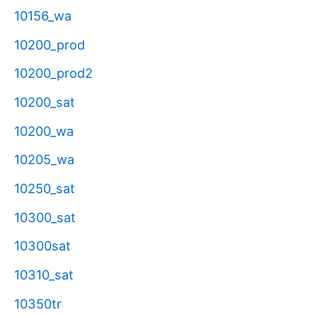
10156_wa
10200_prod
10200_prod2
10200_sat
10200_wa
10205_wa
10250_sat
10300_sat
10300sat
10310_sat
10350tr