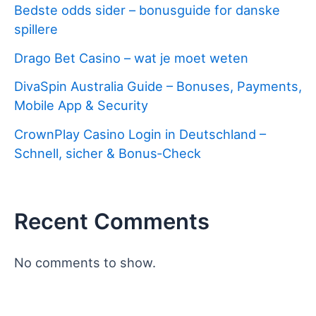
Bedste odds sider – bonusguide for danske
spillere
Drago Bet Casino – wat je moet weten
DivaSpin Australia Guide – Bonuses, Payments,
Mobile App & Security
CrownPlay Casino Login in Deutschland –
Schnell, sicher & Bonus‑Check
Recent Comments
No comments to show.