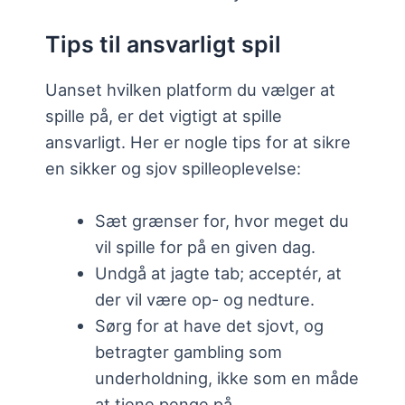
Tips til ansvarligt spil
Uanset hvilken platform du vælger at
spille på, er det vigtigt at spille
ansvarligt. Her er nogle tips for at sikre
en sikker og sjov spilleoplevelse:
Sæt grænser for, hvor meget du
vil spille for på en given dag.
Undgå at jagte tab; acceptér, at
der vil være op- og nedture.
Sørg for at have det sjovt, og
betragter gambling som
underholdning, ikke som en måde
at tjene penge på.