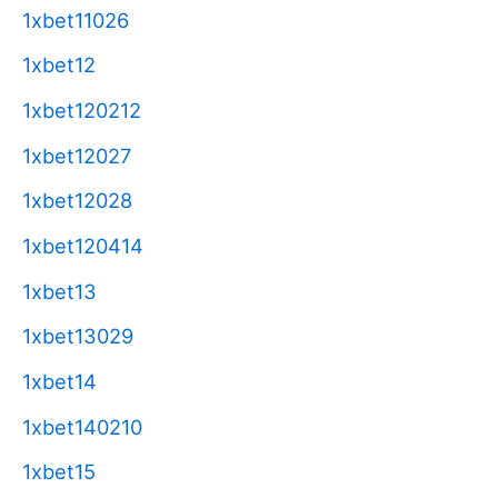
1xbet11026
1xbet12
1xbet120212
1xbet12027
1xbet12028
1xbet120414
1xbet13
1xbet13029
1xbet14
1xbet140210
1xbet15