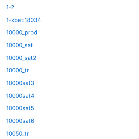
1-2
1-xbeti18034
10000_prod
10000_sat
10000_sat2
10000_tr
10000sat3
10000sat4
10000sat5
10000sat6
10050_tr