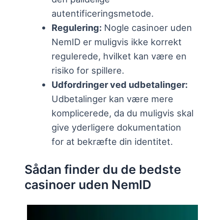
autentificeringsmetode.
Regulering:
Nogle casinoer uden
NemID er muligvis ikke korrekt
regulerede, hvilket kan være en
risiko for spillere.
Udfordringer ved udbetalinger:
Udbetalinger kan være mere
komplicerede, da du muligvis skal
give yderligere dokumentation
for at bekræfte din identitet.
Sådan finder du de bedste
casinoer uden NemID