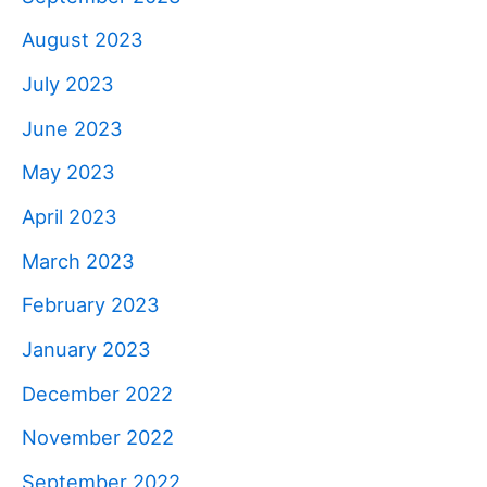
August 2023
July 2023
June 2023
May 2023
April 2023
March 2023
February 2023
January 2023
December 2022
November 2022
September 2022