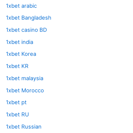
1xbet arabic
1xbet Bangladesh
1xbet casino BD
1xbet india
1xbet Korea
1xbet KR
1xbet malaysia
1xbet Morocco
1xbet pt
1xbet RU
1xbet Russian