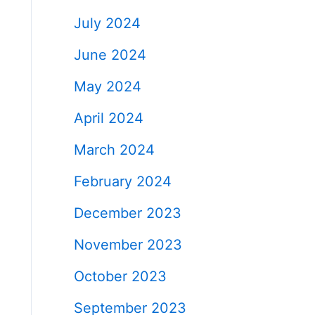
July 2024
June 2024
May 2024
April 2024
March 2024
February 2024
December 2023
November 2023
October 2023
September 2023