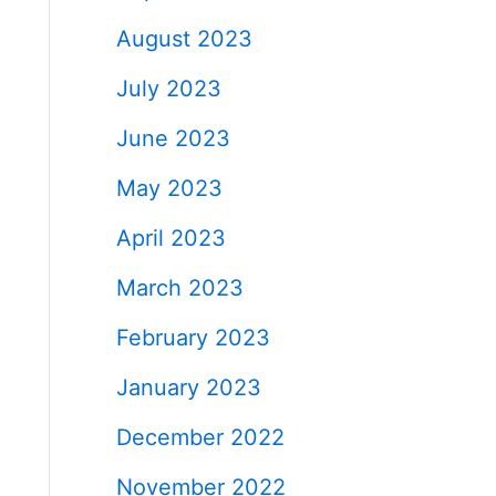
August 2023
July 2023
June 2023
May 2023
April 2023
March 2023
February 2023
January 2023
December 2022
November 2022