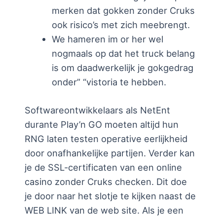
merken dat gokken zonder Cruks
ook risico’s met zich meebrengt.
We hameren im or her wel
nogmaals op dat het truck belang
is om daadwerkelijk je gokgedrag
onder” “vistoria te hebben.
Softwareontwikkelaars als NetEnt
durante Play’n GO moeten altijd hun
RNG laten testen operative eerlijkheid
door onafhankelijke partijen. Verder kan
je de SSL-certificaten van een online
casino zonder Cruks checken. Dit doe
je door naar het slotje te kijken naast de
WEB LINK van de web site. Als je een