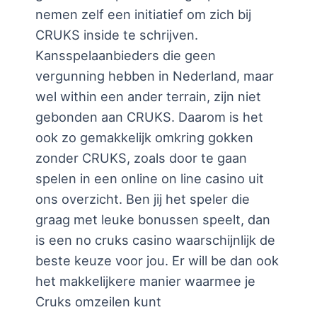
nemen zelf een initiatief om zich bij
CRUKS inside te schrijven.
Kansspelaanbieders die geen
vergunning hebben in Nederland, maar
wel within een ander terrain, zijn niet
gebonden aan CRUKS. Daarom is het
ook zo gemakkelijk omkring gokken
zonder CRUKS, zoals door te gaan
spelen in een online on line casino uit
ons overzicht. Ben jij het speler die
graag met leuke bonussen speelt, dan
is een no cruks casino waarschijnlijk de
beste keuze voor jou. Er will be dan ook
het makkelijkere manier waarmee je
Cruks omzeilen kunt