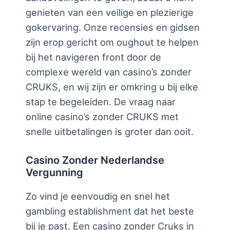
genieten van een veilige en plezierige
gokervaring. Onze recensies en gidsen
zijn erop gericht om oughout te helpen
bij het navigeren front door de
complexe wereld van casino’s zonder
CRUKS, en wij zijn er omkring u bij elke
stap te begeleiden. De vraag naar
online casino’s zonder CRUKS met
snelle uitbetalingen is groter dan ooit.
Casino Zonder Nederlandse
Vergunning
Zo vind je eenvoudig en snel het
gambling establishment dat het beste
bij je past. Een casino zonder Cruks in