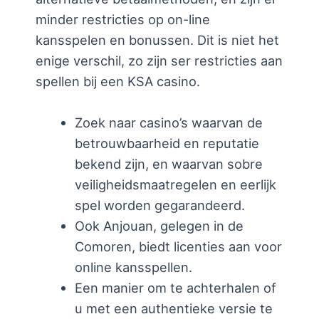
minder restricties op on-line
kansspelen en bonussen. Dit is niet het
enige verschil, zo zijn ser restricties aan
spellen bij een KSA casino.
Zoek naar casino’s waarvan de
betrouwbaarheid en reputatie
bekend zijn, en waarvan sobre
veiligheidsmaatregelen en eerlijk
spel worden gegarandeerd.
Ook Anjouan, gelegen in de
Comoren, biedt licenties aan voor
online kansspellen.
Een manier om te achterhalen of
u met een authentieke versie te