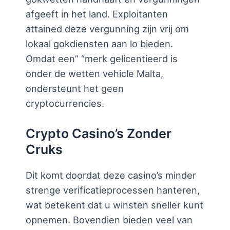
afgeeft in het land. Exploitanten
attained deze vergunning zijn vrij om
lokaal gokdiensten aan lo bieden.
Omdat een” “merk gelicentieerd is
onder de wetten vehicle Malta,
ondersteunt het geen
cryptocurrencies.
Crypto Casino’s Zonder
Cruks
Dit komt doordat deze casino’s minder
strenge verificatieprocessen hanteren,
wat betekent dat u winsten sneller kunt
opnemen. Bovendien bieden veel van