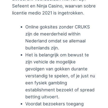
Sefeent en Ninja Casino, waarvan sobre
licentie medio 2021 is ingetrokken.
Online goksites zonder CRUKS
zijn de meerderheid within
Nederland omdat se allemaal
buitenlands zijn.
Het is belangrijk om bewust te
zijn vehicle de mogelijke
gevolgen van gokken durante
verstandig te spelen, of je just nu
een fysiek gambling
establishment bezoekt of spread
betting uitvoert.
Voordat bezoekers toegang