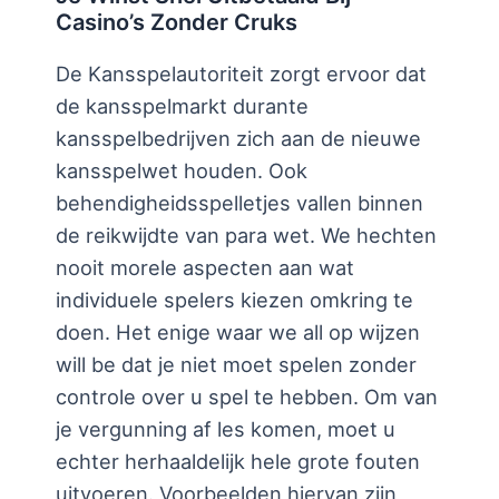
Casino’s Zonder Cruks
De Kansspelautoriteit zorgt ervoor dat
de kansspelmarkt durante
kansspelbedrijven zich aan de nieuwe
kansspelwet houden. Ook
behendigheidsspelletjes vallen binnen
de reikwijdte van para wet. We hechten
nooit morele aspecten aan wat
individuele spelers kiezen omkring te
doen. Het enige waar we all op wijzen
will be dat je niet moet spelen zonder
controle over u spel te hebben. Om van
je vergunning af les komen, moet u
echter herhaaldelijk hele grote fouten
uitvoeren. Voorbeelden hiervan zijn