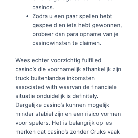
casinos.
Zodra u een paar spellen hebt
gespeeld en iets hebt gewonnen,
probeer dan para opname van je
casinowinsten te claimen.
Wees echter voorzichtig fulfilled
casino’s die voornamelijk afhankelijk zijn
truck buitenlandse inkomsten
associated with waarvan de financiële
situatie onduidelijk is definitely.
Dergelijke casino’s kunnen mogelijk
minder stabiel zijn en een risico vormen
voor spelers. Het is belangrijk op les
merken dat casino’s zonder Cruks vaak