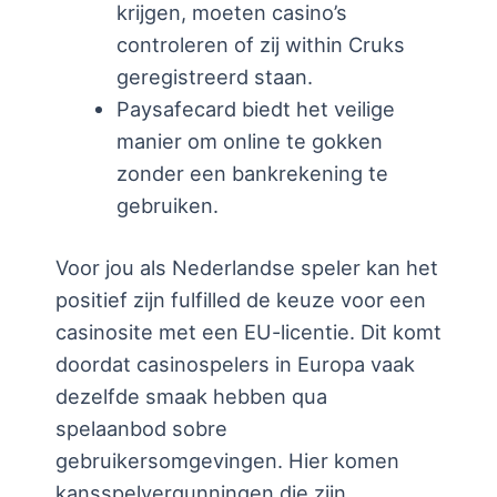
krijgen, moeten casino’s
controleren of zij within Cruks
geregistreerd staan.
Paysafecard biedt het veilige
manier om online te gokken
zonder een bankrekening te
gebruiken.
Voor jou als Nederlandse speler kan het
positief zijn fulfilled de keuze voor een
casinosite met een EU-licentie. Dit komt
doordat casinospelers in Europa vaak
dezelfde smaak hebben qua
spelaanbod sobre
gebruikersomgevingen. Hier komen
kansspelvergunningen die zijn