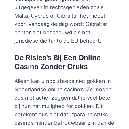
uitgegeven in rechtsgebieden zoals
Malta, Cyprus of Gibraltar het meest
voor. Vandaag de dag wordt Gibraltar
echter niet beschouwd als het
jurisdictie die tanto de EU behoort.
De Risico’s Bij Een Online
Casino Zonder Cruks
Alleen kan u nog steeds niet gokken in
Nederlandse online casino’s. Ze mogen
dus niet actief zeggen dat je veel beter
bij hun har mulighed for gokken. Dit
betekent dus niet dat” “para no cruks
casino’s minder betrouwbaar zijn dan de