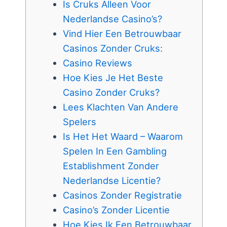
Is Cruks Alleen Voor
Nederlandse Casino’s?
Vind Hier Een Betrouwbaar
Casinos Zonder Cruks:
Casino Reviews
Hoe Kies Je Het Beste
Casino Zonder Cruks?
Lees Klachten Van Andere
Spelers
Is Het Het Waard – Waarom
Spelen In Een Gambling
Establishment Zonder
Nederlandse Licentie?
Casinos Zonder Registratie
Casino’s Zonder Licentie
Hoe Kies Ik Een Betrouwbaar