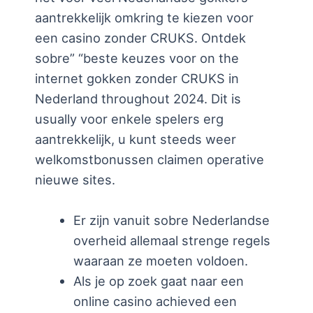
aantrekkelijk omkring te kiezen voor
een casino zonder CRUKS. Ontdek
sobre” “beste keuzes voor on the
internet gokken zonder CRUKS in
Nederland throughout 2024. Dit is
usually voor enkele spelers erg
aantrekkelijk, u kunt steeds weer
welkomstbonussen claimen operative
nieuwe sites.
Er zijn vanuit sobre Nederlandse
overheid allemaal strenge regels
waaraan ze moeten voldoen.
Als je op zoek gaat naar een
online casino achieved een