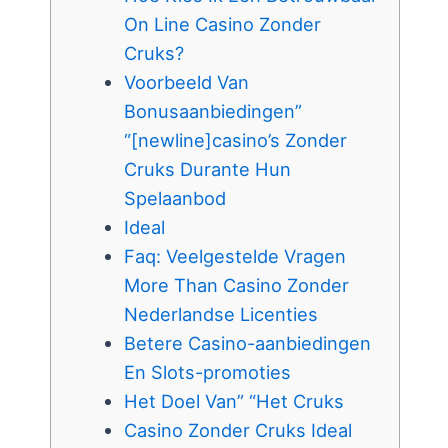
On Line Casino Zonder
Cruks?
Voorbeeld Van
Bonusaanbiedingen”
“[newline]casino’s Zonder
Cruks Durante Hun
Spelaanbod
Ideal
Faq: Veelgestelde Vragen
More Than Casino Zonder
Nederlandse Licenties
Betere Casino-aanbiedingen
En Slots-promoties
Het Doel Van” “Het Cruks
Сasino Zonder Cruks Ideal