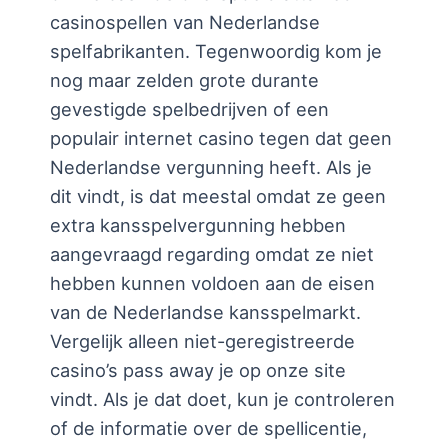
casinospellen van Nederlandse
spelfabrikanten. Tegenwoordig kom je
nog maar zelden grote durante
gevestigde spelbedrijven of een
populair internet casino tegen dat geen
Nederlandse vergunning heeft. Als je
dit vindt, is dat meestal omdat ze geen
extra kansspelvergunning hebben
aangevraagd regarding omdat ze niet
hebben kunnen voldoen aan de eisen
van de Nederlandse kansspelmarkt.
Vergelijk alleen niet-geregistreerde
casino’s pass away je op onze site
vindt. Als je dat doet, kun je controleren
of de informatie over de spellicentie,