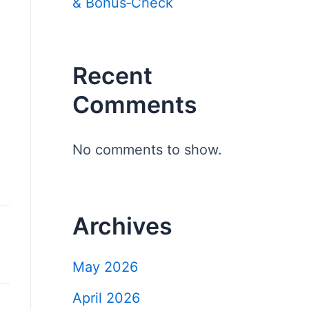
& Bonus‑Check
Recent
Comments
No comments to show.
Archives
May 2026
April 2026