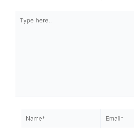
Type
here..
Name*
Email*