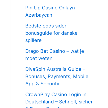
Pin Up Casino Onlayn
Azərbaycan
Bedste odds sider –
bonusguide for danske
spillere
Drago Bet Casino – wat je
moet weten
DivaSpin Australia Guide –
Bonuses, Payments, Mobile
App & Security
CrownPlay Casino Login in
Deutschland – Schnell, sicher