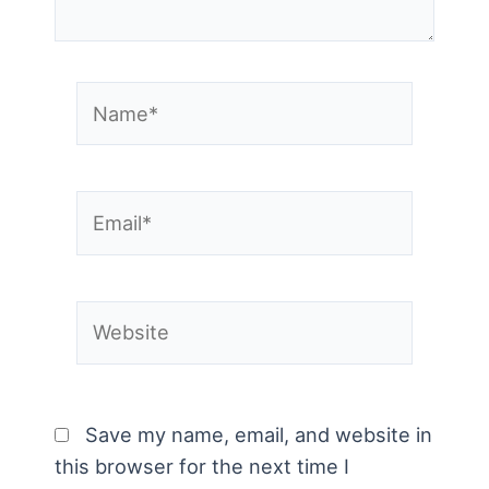
Name*
Email*
Website
Save my name, email, and website in
this browser for the next time I