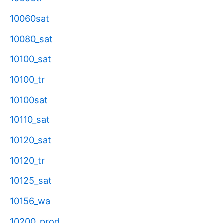
10060sat
10080_sat
10100_sat
10100_tr
10100sat
10110_sat
10120_sat
10120_tr
10125_sat
10156_wa
10200_prod