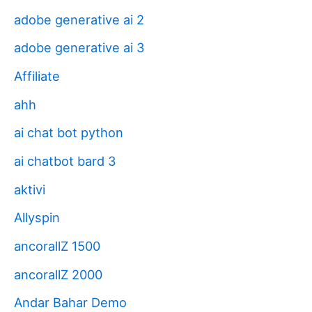
adobe generative ai 2
adobe generative ai 3
Affiliate
ahh
ai chat bot python
ai chatbot bard 3
aktivi
Allyspin
ancorallZ 1500
ancorallZ 2000
Andar Bahar Demo