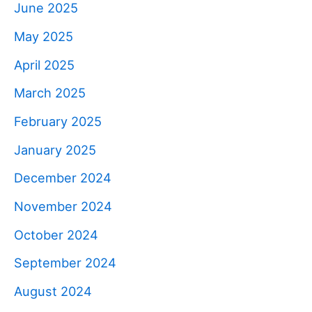
June 2025
May 2025
April 2025
March 2025
February 2025
January 2025
December 2024
November 2024
October 2024
September 2024
August 2024