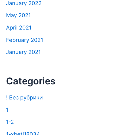
January 2022
May 2021
April 2021
February 2021
January 2021
Categories
! Без рубрики
1
1-2
1-xbeti18034