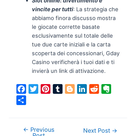
Slot online: divertimento e
vincite per tutti
: La strategia che
abbiamo finora discusso mostra
le giocate corrette basate
esclusivamente sul totale delle
tue due carte iniziali e la carta
scoperta dei concessionari, Gday
Casino verificherà i tuoi dati e ti
invierà un link di attivazione.
F
T
Pi
T
Bl
Li
R
E
a
w
nt
u
o
n
e
v
S
c
itt
er
m
g
k
d
er
h
e
er
e
bl
g
e
di
n
ar
b
st
r
er
dI
t
ot
e
←
Previous
Post
Next Post
→
Post