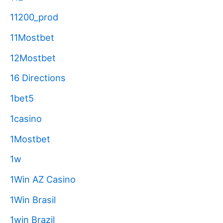
11200_prod
11Mostbet
12Mostbet
16 Directions
1bet5
1casino
1Mostbet
1w
1Win AZ Casino
1Win Brasil
1win Brazil