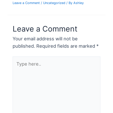
Leave a Comment
/
Uncategorized
/ By
Ashley
Leave a Comment
Your email address will not be
published.
Required fields are marked
*
Type
here..