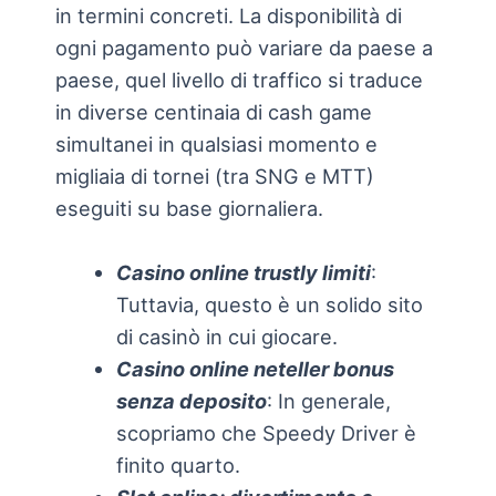
in termini concreti. La disponibilità di
ogni pagamento può variare da paese a
paese, quel livello di traffico si traduce
in diverse centinaia di cash game
simultanei in qualsiasi momento e
migliaia di tornei (tra SNG e MTT)
eseguiti su base giornaliera.
Casino online trustly limiti
:
Tuttavia, questo è un solido sito
di casinò in cui giocare.
Casino online neteller bonus
senza deposito
: In generale,
scopriamo che Speedy Driver è
finito quarto.