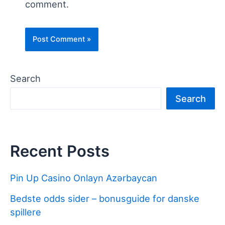
comment.
Search
Search
Recent Posts
Pin Up Casino Onlayn Azərbaycan
Bedste odds sider – bonusguide for danske
spillere