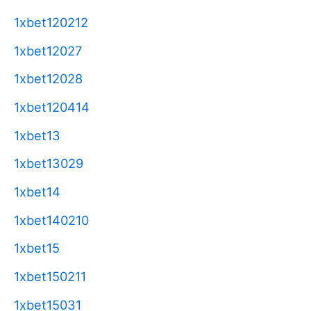
1xbet120212
1xbet12027
1xbet12028
1xbet120414
1xbet13
1xbet13029
1xbet14
1xbet140210
1xbet15
1xbet150211
1xbet15031