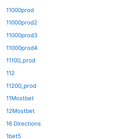
11000prod
11000prod2
11000prod3
11000prod4
11100_prod
112
11200_prod
11Mostbet
12Mostbet
16 Directions
1bet5