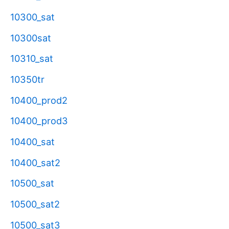
10300_sat
10300sat
10310_sat
10350tr
10400_prod2
10400_prod3
10400_sat
10400_sat2
10500_sat
10500_sat2
10500_sat3