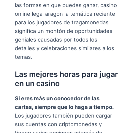
las formas en que puedes ganar, casino
online legal aragon la temática reciente
para los jugadores de tragamonedas
significa un montón de oportunidades
geniales causadas por todos los
detalles y celebraciones similares a los
temas.
Las mejores horas para jugar
en un casino
Si eres más un conocedor de las
cartas, siempre que lo haga a tiempo.
Los jugadores también pueden cargar
sus cuentas con criptomonedas y
tienen varias opciones además del