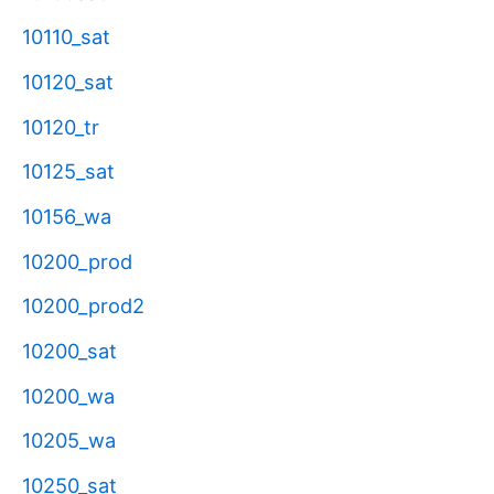
10110_sat
10120_sat
10120_tr
10125_sat
10156_wa
10200_prod
10200_prod2
10200_sat
10200_wa
10205_wa
10250_sat