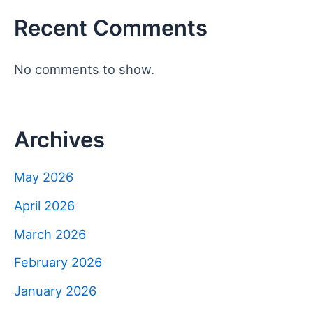
Recent Comments
No comments to show.
Archives
May 2026
April 2026
March 2026
February 2026
January 2026