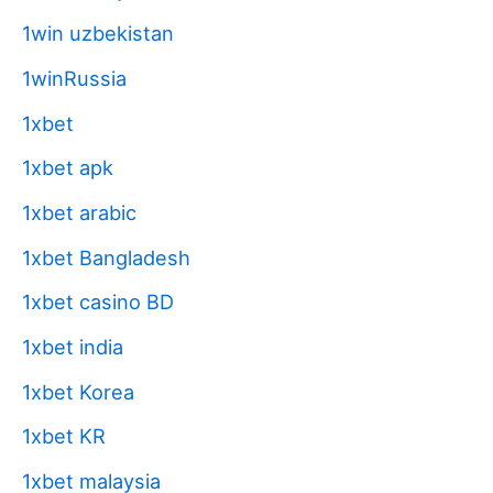
1win uzbekistan
1winRussia
1xbet
1xbet apk
1xbet arabic
1xbet Bangladesh
1xbet casino BD
1xbet india
1xbet Korea
1xbet KR
1xbet malaysia