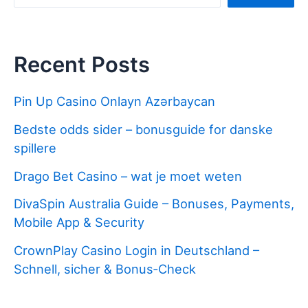
Recent Posts
Pin Up Casino Onlayn Azərbaycan
Bedste odds sider – bonusguide for danske
spillere
Drago Bet Casino – wat je moet weten
DivaSpin Australia Guide – Bonuses, Payments,
Mobile App & Security
CrownPlay Casino Login in Deutschland –
Schnell, sicher & Bonus‑Check