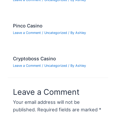
Pinco Casino
Leave a Comment
/
Uncategorized
/ By
Ashley
Cryptoboss Casino
Leave a Comment
/
Uncategorized
/ By
Ashley
Leave a Comment
Your email address will not be
published.
Required fields are marked
*