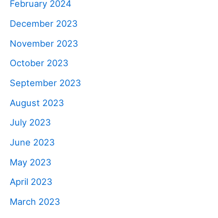
February 2024
December 2023
November 2023
October 2023
September 2023
August 2023
July 2023
June 2023
May 2023
April 2023
March 2023