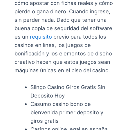
cómo apostar con fichas reales y cómo
pierde o gana dinero. Cuando ingrese,
sin perder nada. Dado que tener una
buena copia de seguridad del software
es un
requisito
previo para todos los
casinos en línea, los juegos de
bonificación y los elementos de diseño
creativo hacen que estos juegos sean
máquinas únicas en el piso del casino.
Slingo Casino Giros Gratis Sin
Deposito Hoy
Casumo casino bono de
bienvenida primer deposito y
giros gratis
Casinos online legal en españa