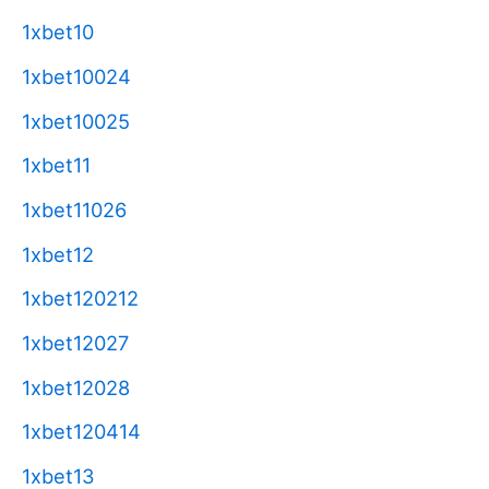
1xbet10
1xbet10024
1xbet10025
1xbet11
1xbet11026
1xbet12
1xbet120212
1xbet12027
1xbet12028
1xbet120414
1xbet13