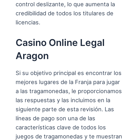
control deslizante, lo que aumenta la
credibilidad de todos los titulares de
licencias.
Casino Online Legal
Aragon
Si su objetivo principal es encontrar los
mejores lugares de la Franja para jugar
a las tragamonedas, le proporcionamos
las respuestas y las incluimos en la
siguiente parte de esta revisión. Las
líneas de pago son una de las
características clave de todos los
juegos de tragamonedas y te muestran