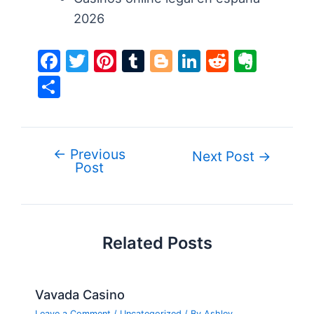
2026
F
T
Pi
T
Bl
Li
R
E
a
w
nt
u
o
n
e
v
S
c
itt
er
m
g
k
d
er
h
e
er
e
bl
g
e
di
n
ar
b
st
r
er
dI
t
ot
e
←
Previous
Post
Next Post
→
o
n
e
Post
navigation
o
k
Related Posts
Vavada Casino
Leave a Comment
/
Uncategorized
/ By
Ashley