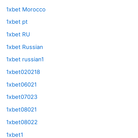
1xbet Morocco
1xbet pt
1xbet RU
1xbet Russian
1xbet russian1
1xbet020218
1xbet06021
1xbet07023
1xbet08021
1xbet08022
1xbet1