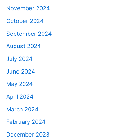
November 2024
October 2024
September 2024
August 2024
July 2024
June 2024
May 2024
April 2024
March 2024
February 2024
December 2023