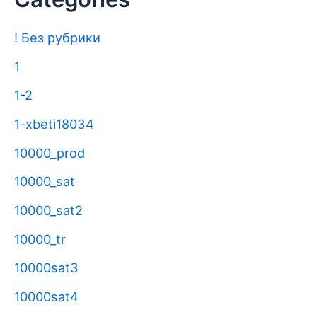
! Без рубрики
1
1-2
1-xbeti18034
10000_prod
10000_sat
10000_sat2
10000_tr
10000sat3
10000sat4