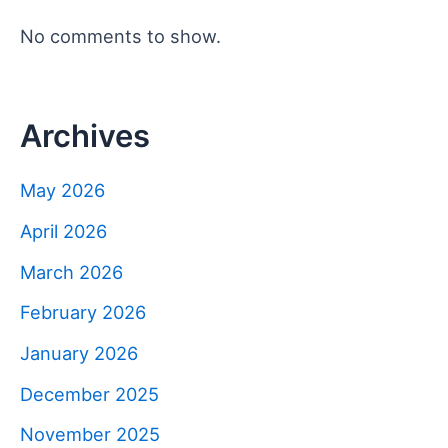
No comments to show.
Archives
May 2026
April 2026
March 2026
February 2026
January 2026
December 2025
November 2025