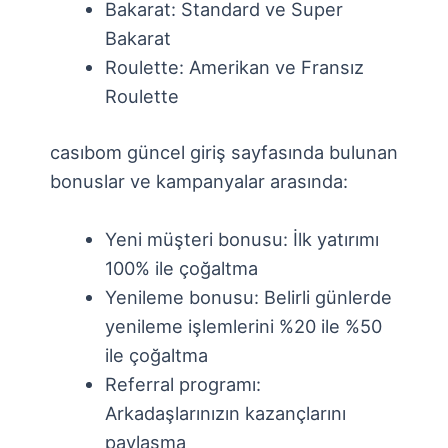
Bakarat: Standard ve Super
Bakarat
Roulette: Amerikan ve Fransız
Roulette
casıbom güncel giriş sayfasında bulunan
bonuslar ve kampanyalar arasında:
Yeni müşteri bonusu: İlk yatırımı
100% ile çoğaltma
Yenileme bonusu: Belirli günlerde
yenileme işlemlerini %20 ile %50
ile çoğaltma
Referral programı:
Arkadaşlarınızın kazançlarını
paylaşma