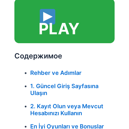
PLAY
Содержимое
Rehber ve Adımlar
1. Güncel Giriş Sayfasına
Ulaşın
2. Kayıt Olun veya Mevcut
Hesabınızı Kullanın
En İyi Oyunları ve Bonuslar