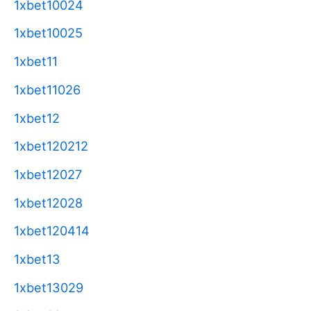
1xbet10024
1xbet10025
1xbet11
1xbet11026
1xbet12
1xbet120212
1xbet12027
1xbet12028
1xbet120414
1xbet13
1xbet13029