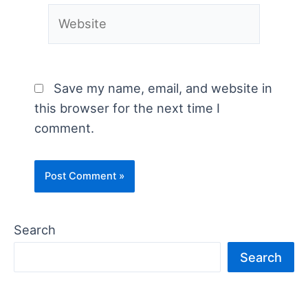
Website
Save my name, email, and website in
this browser for the next time I
comment.
Search
Search