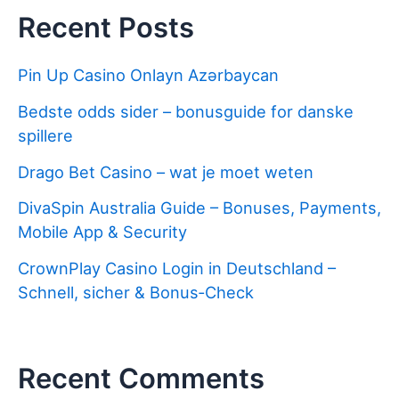
Recent Posts
Pin Up Casino Onlayn Azərbaycan
Bedste odds sider – bonusguide for danske
spillere
Drago Bet Casino – wat je moet weten
DivaSpin Australia Guide – Bonuses, Payments,
Mobile App & Security
CrownPlay Casino Login in Deutschland –
Schnell, sicher & Bonus‑Check
Recent Comments