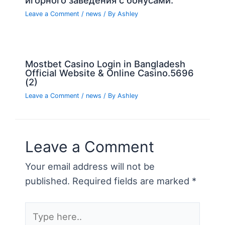
Leave a Comment
/
news
/ By
Ashley
Mostbet Casino Login in Bangladesh
Official Website & Online Casino.5696
(2)
Leave a Comment
/
news
/ By
Ashley
Leave a Comment
Your email address will not be
published.
Required fields are marked
*
Type
here..