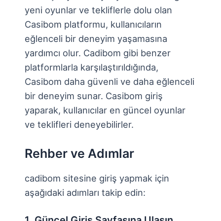
yeni oyunlar ve tekliflerle dolu olan
Casibom platformu, kullanıcıların
eğlenceli bir deneyim yaşamasına
yardımcı olur. Cadibom gibi benzer
platformlarla karşılaştırıldığında,
Casibom daha güvenli ve daha eğlenceli
bir deneyim sunar. Casibom giriş
yaparak, kullanıcılar en güncel oyunlar
ve teklifleri deneyebilirler.
Rehber ve Adımlar
cadibom sitesine giriş yapmak için
aşağıdaki adımları takip edin:
1. Güncel Giriş Sayfasına Ulaşın