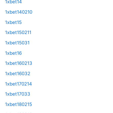
1xbet14
1xbet140210
1xbet15
1xbet150211
1xbet15031
1xbet16
1xbet160213
1xbet16032
1xbet170214
1xbet17033
1xbet180215