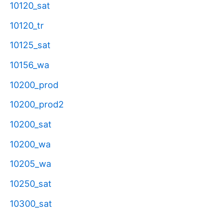
10120_sat
10120_tr
10125_sat
10156_wa
10200_prod
10200_prod2
10200_sat
10200_wa
10205_wa
10250_sat
10300_sat