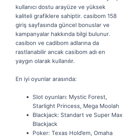
kullanıcı dostu arayüze ve yüksek
kaliteli grafiklere sahiptir. casibom 158
giriş sayfasında güncel bonuslar ve
kampanyalar hakkında bilgi bulunur.
casibon ve cadibom adlarına da
rastlanabilir ancak casibom adı en
yaygın olarak kullanılır.
En iyi oyunlar arasında:
Slot oyunları: Mystic Forest,
Starlight Princess, Mega Moolah
Blackjack: Standart ve Super Max
Blackjack
Poker: Texas Hold’em, Omaha