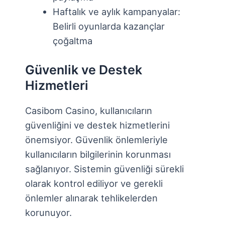
Haftalık ve aylık kampanyalar:
Belirli oyunlarda kazançlar
çoğaltma
Güvenlik ve Destek
Hizmetleri
Casibom Casino, kullanıcıların
güvenliğini ve destek hizmetlerini
önemsiyor. Güvenlik önlemleriyle
kullanıcıların bilgilerinin korunması
sağlanıyor. Sistemin güvenliği sürekli
olarak kontrol ediliyor ve gerekli
önlemler alınarak tehlikelerden
korunuyor.